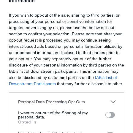
Information
If you wish to opt-out of the sale, sharing to third parties, or
Afegir
VIA Empresa
com a font preferida de
Google de forma gratuïta
processing of your personal or sensitive information for
Estigues informat amb les últimes notícies d'actualitat
targeted advertising by us, please use the below opt-out
ACTIVAR ARA
section to confirm your selection. Please note that after your
opt-out request is processed you may continue seeing
interest-based ads based on personal information utilized by
us or personal information disclosed to third parties prior to
your opt-out. You may separately opt-out of the further
disclosure of your personal information by third parties on the
IAB’s list of downstream participants. This information may
also be disclosed by us to third parties on the
IAB’s List of
Downstream Participants
that may further disclose it to other
third parties.
Personal Data Processing Opt Outs
ELS MÉS LLEGITS
I want to opt-out of the Sharing of my
personal data.
Opted In
AVUI DESTAQUEM