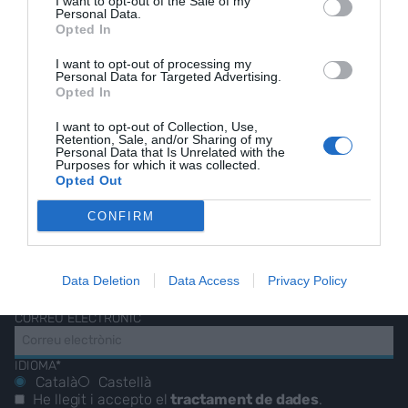
I want to opt-out of the Sale of my
Personal Data.
Opted In
I want to opt-out of processing my
Personal Data for Targeted Advertising.
Opted In
EL NOSTRE
I want to opt-out of Collection, Use,
Retention, Sale, and/or Sharing of my
BUTLLETÍ
Personal Data that Is Unrelated with the
Purposes for which it was collected.
Opted Out
CONFIRM
Les nostres millors
històries, reportatges i
entrevistes.
Data Deletion
Data Access
Privacy Policy
CORREU ELECTRÒNIC
IDIOMA*
Català
Castellà
He llegit i accepto el
tractament de dades
.