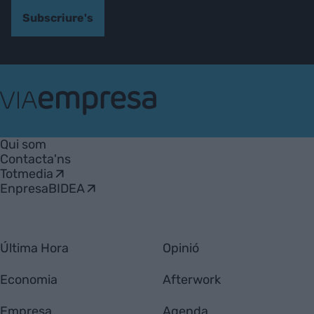
Subscriure's
VIA
Empresa
Qui som
Contacta'ns
Totmedia
EnpresaBIDEA
Última Hora
Opinió
Economia
Afterwork
Empresa
Agenda