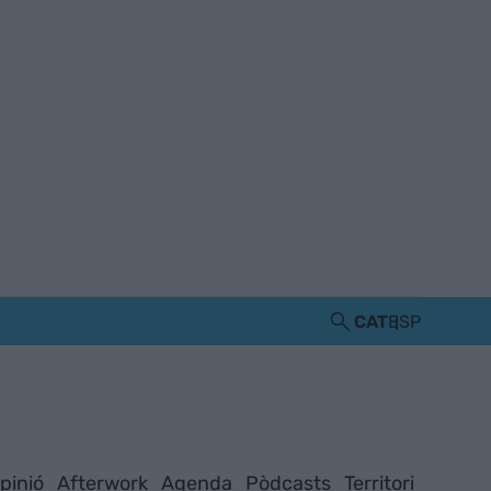
CAT
ESP
pinió
Afterwork
Agenda
Pòdcasts
Territori