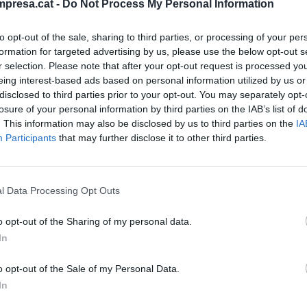
presa.cat -
Do Not Process My Personal Information
rs és on en principi es respecta més la tradició.
to opt-out of the sale, sharing to third parties, or processing of your per
ars solen estar més temps als càrrecs que els no
formation for targeted advertising by us, please use the below opt-out s
a coherència i perseverança de les polítiques, però
r selection. Please note that after your opt-out request is processed y
ncorporació de noves formes de fer, de nous
eing interest-based ads based on personal information utilized by us or
disclosed to third parties prior to your opt-out. You may separately opt-
losure of your personal information by third parties on the IAB’s list of
. This information may also be disclosed by us to third parties on the
IA
Participants
that may further disclose it to other third parties.
eu agreujat pel fet que el cicle de vida dels
que el de les persones s'està allargant. Una forma
nant suport, amb requisits professionals, els nous
l Data Processing Opt Outs
gin les noves generacions. Millor inclús
às. Un problema és l'excessiu respecte a la tradició
o opt-out of the Sharing of my personal data.
 El massa pes de la dita "sabater a les teves
In
ília consideri una "traïció" que algú enceti un
o opt-out of the Sale of my Personal Data.
In