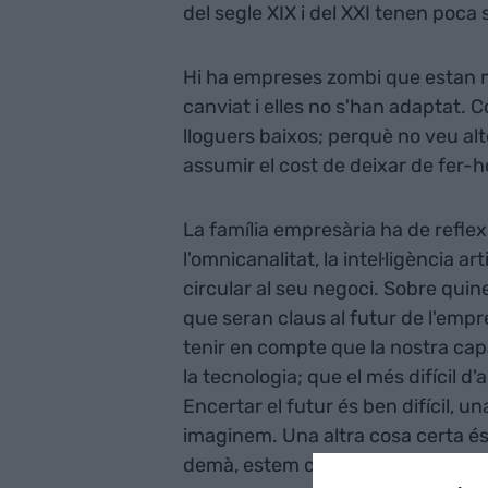
del segle XIX i del XXI tenen poca 
Hi ha empreses zombi que estan m
canviat i elles no s'han adaptat.
lloguers baixos; perquè no veu al
assumir el cost de deixar de fer-h
La família empresària ha de refle
l'omnicanalitat, la intel·ligència art
circular al seu negoci. Sobre quin
que seran claus al futur de l'empre
tenir en compte que la nostra capa
la tecnologia; que el més difícil d'
Encertar el futur és ben difícil, 
imaginem. Una altra cosa certa é
demà, estem construint avui.