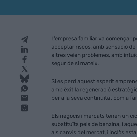
L'empresa familiar va començar pe
acceptar riscos, amb sensació de c
altres veien problemes, amb intuïc
segur de si mateix.
Si es perd aquest esperit emprened
amb èxit la regeneració estratèg
per a la seva continuïtat com a fa
Els negocis i mercats tenen un cic
substituïts pels de benzina, i aqu
als canvis del mercat, i inclòs est