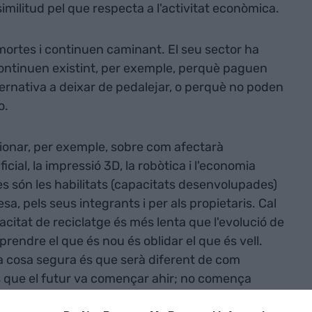
similitud pel que respecta a l'activitat econòmica.
ortes i continuen caminant. El seu sector ha
 Continuen existint, per exemple, perquè paguen
ternativa a deixar de pedalejar, o perquè no poden
o.
xionar, per exemple, sobre com afectarà
ificial, la impressió 3D, la robòtica i l'economia
es són les habilitats (capacitats desenvolupades)
sa, pels seus integrants i per als propietaris. Cal
citat de reciclatge és més lenta que l'evolució de
aprendre el que és nou és oblidar el que és vell.
una cosa segura és que serà diferent de com
s que el futur va començar ahir; no comença