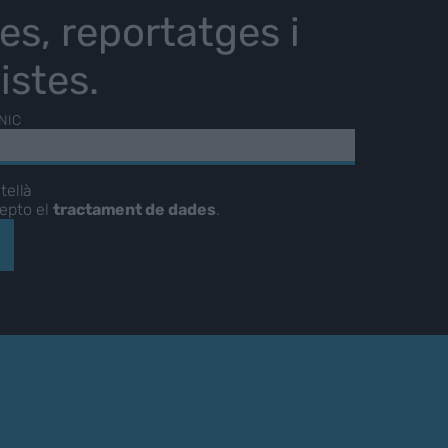
ies, reportatges i
istes.
NIC
tellà
cepto el
tractament de dades
.