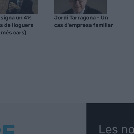
signa un 4%
Jordi Tarragona - Un
 de lloguers
cas d'empresa familiar
 més cars)
RE
Les no