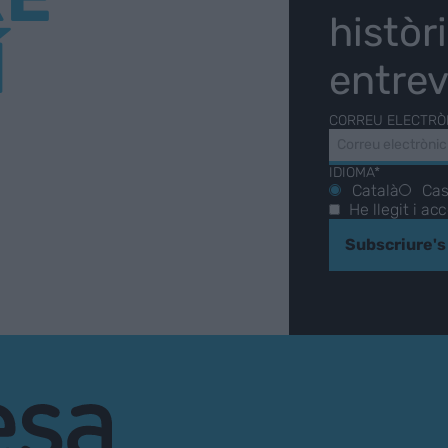
històr
Í
entrev
CORREU ELECTRÒ
IDIOMA*
Català
Cas
He llegit i ac
Subscriure's