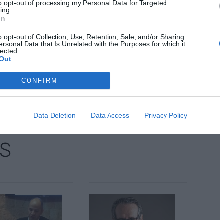
s, com el de la Immobiliària Amat en la qual el jove
to opt-out of processing my Personal Data for Targeted
ing.
uda amb una filla de dos anys i una altra que va
In
. Sense l'emprenedoria de Concepció Amigo,
o opt-out of Collection, Use, Retention, Sale, and/or Sharing
ersonal Data that Is Unrelated with the Purposes for which it
lected.
Out
nt preferida de Google de forma
CONFIRM
ACTIVAR ARA
ícies d'actualitat
Data Deletion
Data Access
Privacy Policy
S