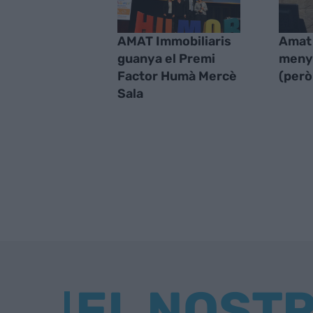
AMAT Immobiliaris
Amat 
guanya el Premi
menys
Factor Humà Mercè
(però
Sala
EL NOST