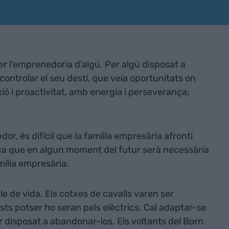
r l'emprenedoria d'algú. Per algú disposat a
ontrolar el seu destí, que veia oportunitats on
ió i proactivitat, amb energia i perseverança;
or, és difícil que la família empresària afronti
ica que en algun moment del futur serà necessària
mília empresària.
le de vida. Els cotxes de cavalls varen ser
ests potser ho seran pels elèctrics. Cal adaptar-se
ar disposat a abandonar-los. Els voltants del Born