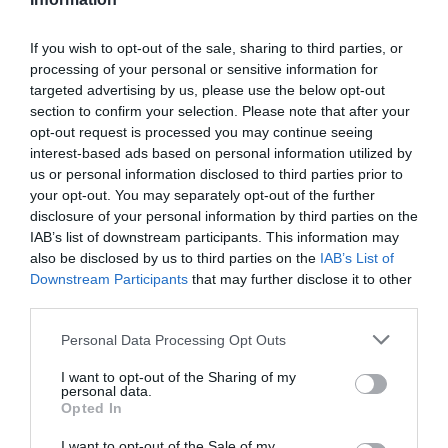
quin malbaratament d'oportunitats. Perquè ningú
dubta de les bones intencions dels compromisos
If you wish to opt-out of the sale, sharing to third parties, or
processing of your personal or sensitive information for
socials de les marques, però quan intenten
targeted advertising by us, please use the below opt-out
aprofitar-se dels mateixos per transformar-los de
section to confirm your selection. Please note that after your
manera subtil, en estratègies per vendre, les
opt-out request is processed you may continue seeing
bones intencions esclaten en mil trossos i les
interest-based ads based on personal information utilized by
us or personal information disclosed to third parties prior to
accions passen a ser un contingut de
your opt-out. You may separately opt-out of the further
greenwashing
que es torna en contra de
disclosure of your personal information by third parties on the
l'empresa.
IAB’s list of downstream participants. This information may
also be disclosed by us to third parties on the
IAB’s List of
Downstream Participants
that may further disclose it to other
És evident que, cada vegada més, significar
third parties.
alguna cosa positiva i socialment responsable és
Personal Data Processing Opt Outs
un valor clar i amb
impacte
directe
en la línia de
flotació del negoci i la imatge de l'empresa. Però,
I want to opt-out of the Sharing of my
personal data.
com totes les coses, o es fa bé o és millor no fer-
Opted In
ho.
I want to opt-out of the Sale of my