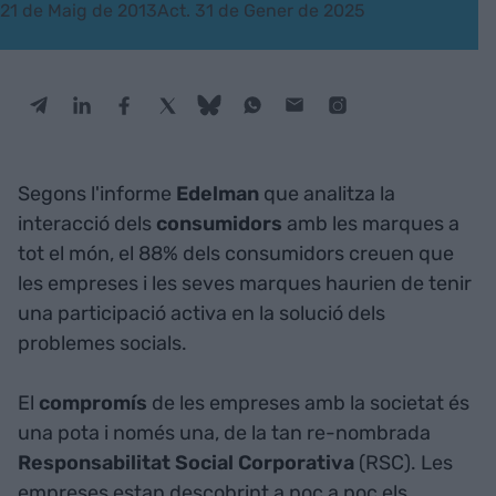
21 de Maig de 2013
Act. 31 de Gener de 2025
Segons l'informe
Edelman
que analitza la
interacció dels
consumidors
amb les marques a
tot el món, el 88% dels consumidors creuen que
les empreses i les seves marques haurien de tenir
una participació activa en la solució dels
problemes socials.
El
compromís
de les empreses amb la societat és
una pota i només una, de la tan re-nombrada
Responsabilitat Social Corporativa
(RSC). Les
empreses estan descobrint a poc a poc els