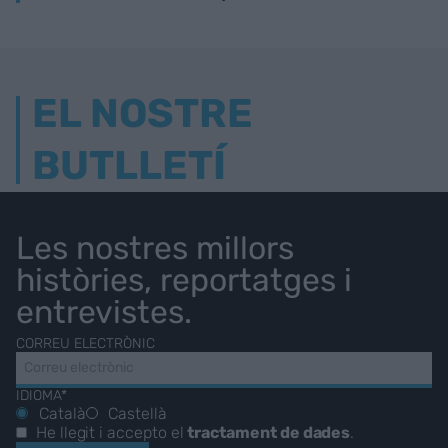
EL NOSTRE
BUTLLETÍ
Les nostres millors
històries, reportatges i
entrevistes.
CORREU ELECTRÒNIC
IDIOMA*
Català
Castellà
He llegit i accepto el
tractament de dades
.