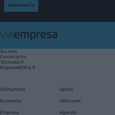
Subscriure's
VIA
Empresa
Qui som
Contacta'ns
Totmedia
EnpresaBIDEA
Última Hora
Opinió
Economia
Afterwork
Empresa
Agenda