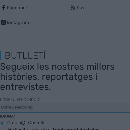
Facebook
Rss
Instagram
BUTLLETÍ
Segueix les nostres millors
històries, reportatges i
entrevistes.
CORREU ELECTRÒNIC
IDIOMA*
Català
Castellà
He llegit i accepto el
tractament de dades
.