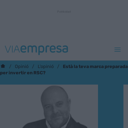
Està la teva marca preparada
Opinió
L'opinió
per invertir en RSC?