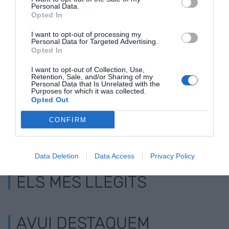
Personal Data.
Opted In
Afegir
VIA Empresa
com a font preferida de
Google de forma gratuïta
I want to opt-out of processing my
Personal Data for Targeted Advertising.
Estigues informat amb les últimes notícies d'actualitat
Opted In
ACTIVAR ARA
I want to opt-out of Collection, Use,
Retention, Sale, and/or Sharing of my
Personal Data that Is Unrelated with the
Purposes for which it was collected.
Opted Out
CONFIRM
Data Deletion
Data Access
Privacy Policy
ELS MÉS LLEGITS
AVUI DESTAQUEM