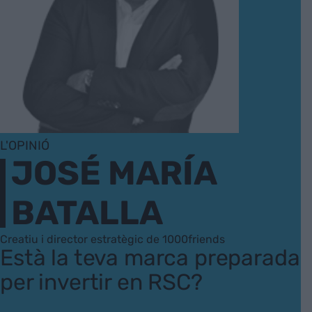
L'OPINIÓ
JOSÉ MARÍA
BATALLA
Creatiu i director estratègic de 1000friends
Està la teva marca preparada
per invertir en RSC?