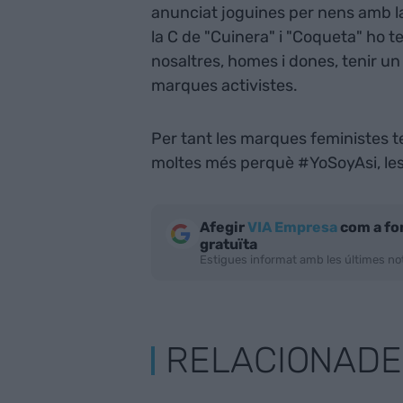
anunciat joguines per nens amb la
la C de "Cuinera" i "Coqueta" ho 
nosaltres, homes i dones, tenir u
marques activistes.
Per tant les marques feministes t
moltes més perquè #YoSoyAsi, les
Afegir
VIA Empresa
com a fo
gratuïta
Estigues informat amb les últimes not
RELACIONADE