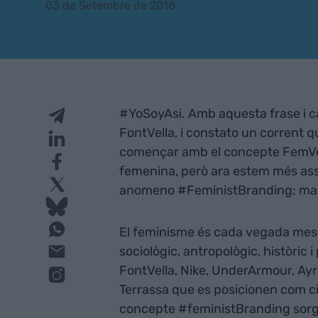
03 de Setembre de 2018
#YoSoyAsi. Amb aquesta frase i c
FontVella, i constato un corrent 
començar amb el concepte FemVer
femenina, però ara estem més asse
anomeno #FeministBranding; mar
El feminisme és cada vegada mes 
sociològic, antropològic, històric
FontVella, Nike, UnderArmour, Ayr
Terrassa que es posicionen com ci
concepte #feministBranding sorge