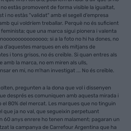
no estàs promovent de forma visible la igualtat,
st i no estàs "validat" amb el segell d'empresa
le amb qui voldríem treballar. Perquè no és suficient
 feminista; que una marca sigui pionera i valenta
. nooooooooooooooo; si a la foto no hi ha dones, no
rla d'aquestes marques en els mitjans de
s i tons grisos, no és creïble. Si quan entres als
e amb la marca, no em miren als ulls,
sar en mi, no m'han investigat ... No és creïble.
lten, pregunten a la dona que vol i dissenyen
que després es comuniquen amb aquesta mirada i
b el 80% del mercat. Les marques que no tinguin
l que ja no val, que segueixin perpetuant
nen 60 anys enrere ho tenen malament; pagaran un
litzat la campanya de Carrefour Argentina que ha