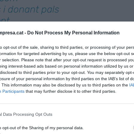
 i donant pals
ent
 a dones"
presa.cat -
Do Not Process My Personal Information
to opt-out of the sale, sharing to third parties, or processing of your per
d'estar al dia dels moviments socials, de com
formation for targeted advertising by us, please use the below opt-out s
què els mou, què els dóna sentit a les seves vides i
r selection. Please note that after your opt-out request is processed y
eing interest-based ads based on personal information utilized by us or
rrer. Les empreses, les marques, els serveis, les
disclosed to third parties prior to your opt-out. You may separately opt-
o poden permetre's el luxe d'abstreure's en les
losure of your personal information by third parties on the IAB’s list of
saltres –si em llegiu- les marques saben, o haurien
. This information may also be disclosed by us to third parties on the
IA
ons de comprar del planeta les prenen les dones;
Participants
that may further disclose it to other third parties.
'entrada a la família; saben que en la majoria dels
objecte, el servei, el producte ... No es ven. Ho
l Data Processing Opt Outs
ideixen.
o opt-out of the Sharing of my personal data.
s mercats, sectors i indústries, estan -com