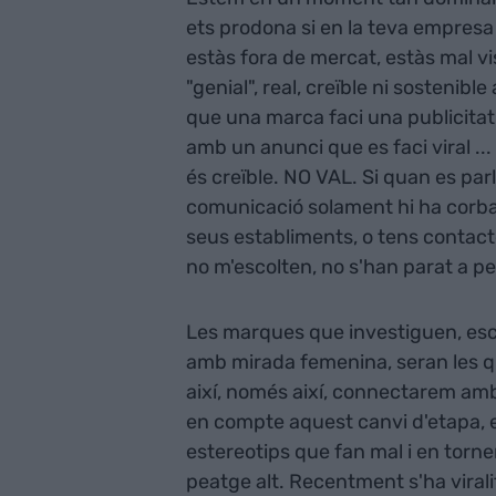
ets prodona si en la teva empresa 
estàs fora de mercat, estàs mal vi
"genial", real, creïble ni sostenib
que una marca faci una publicitat
amb un anunci que es faci viral ..
és creïble. NO VAL. Si quan es pa
comunicació solament hi ha corbate
seus establiments, o tens contact
no m'escolten, no s'han parat a pen
Les marques que investiguen, esco
amb mirada femenina, seran les 
així, només així, connectarem am
en compte aquest canvi d'etapa, e
estereotips que fan mal i en tor
peatge alt. Recentment s'ha vira