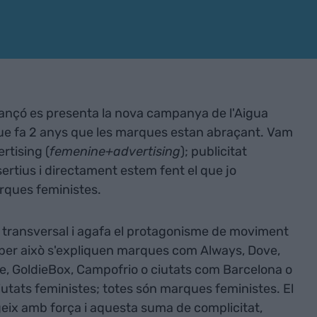
ançó es presenta la nova campanya de l'Aigua
que fa 2 anys que les marques estan abraçant. Vam
tising (
femenine+advertising
); publicitat
rtius i directament estem fent el que jo
ques feministes.
transversal i agafa el protagonisme de moviment
 i per això s'expliquen marques com Always, Dove,
e, GoldieBox, Campofrio o ciutats com Barcelona o
utats feministes; totes són marques feministes. El
ix amb força i aquesta suma de complicitat,