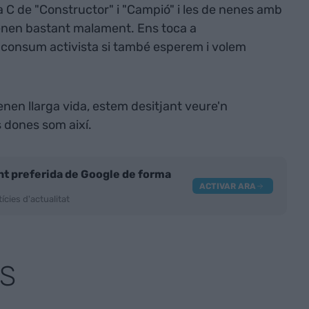
 C de "Constructor" i "Campió" i les de nenes amb
tenen bastant malament. Ens toca a
n consum activista si també esperem i volem
enen llarga vida, estem desitjant veure'n
 dones som així.
nt preferida de Google de forma
ACTIVAR ARA
ícies d'actualitat
S