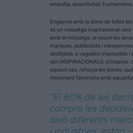
empatia, assertivitat, humanisme,
Enganxa amb la dona de totes les 
és un missatge inspiracional; ens f
amb el missatge, al veure les s
marques, publicitats i campanyes
desitjada, a vegades impossible i 
són INSPIRACIONALS; d'inspirar, de
aquest cas, reforça les dones; qu
moviment feminista amb aquesta t
"El 80% de les deci
compra les decideix
això diferents merc
i indústries, estan