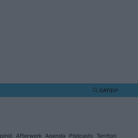
CAT
ESP
pinió
Afterwork
Agenda
Pòdcasts
Territori