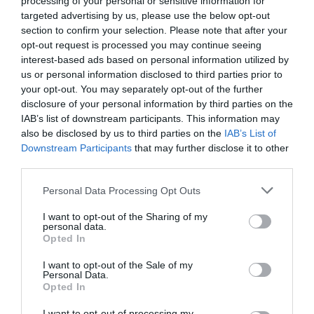
en el cual podriem llegar a
processing of your personal or sensitive information for
targeted advertising by us, please use the below opt-out
decir que si no eres prodona
section to confirm your selection. Please note that after your
opt-out request is processed you may continue seeing
estás fuera de mercado"
interest-based ads based on personal information utilized by
us or personal information disclosed to third parties prior to
your opt-out. You may separately opt-out of the further
disclosure of your personal information by third parties on the
Estamos en un momento tan dominando que
IAB’s list of downstream participants. This information may
incluso ahora, podríamos llegar a decir que si no
also be disclosed by us to third parties on the
IAB’s List of
eres prodona si en tu empresa no estás
Downstream Participants
that may further disclose it to other
third parties.
promoviendo de forma visible la igualdad, estás
fuera de mercado, estás mal ver y no estás
Personal Data Processing Opt Outs
"validado" con el sello de empresa "genial", real,
I want to opt-out of the Sharing of my
creíble ni sostenible con quien querríamos
personal data.
Opted In
trabajar. Porque no es suficiente que una marca
haga una publicidad feminista; que una marca
I want to opt-out of the Sale of my
Personal Data.
sea pionera y valiente con un anuncio que se
Opted In
haga viral ... nooooooooooooooo; si en la foto no
I want to opt-out of processing my