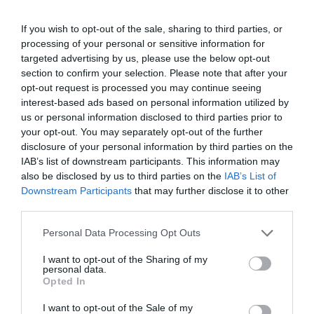
If you wish to opt-out of the sale, sharing to third parties, or
Afegim-hi a la notícia la
compra que la setmana
processing of your personal or sensitive information for
targeted advertising by us, please use the below opt-out
passada Google va fer de FitBit
, el segon actor
section to confirm your selection. Please note that after your
després d’Apple en dispositius vestibles, i
el
opt-out request is processed you may continue seeing
projecte Baseline
, un projecte de monitoratge
interest-based ads based on personal information utilized by
exhaustiu dels hàbits de vida i les constants de
us or personal information disclosed to third parties prior to
your opt-out. You may separately opt-out of the further
10.000 voluntaris. Google afirma que el projecte
disclosure of your personal information by third parties on the
Rossinyol compleix amb tots els requeriments
IAB’s list of downstream participants. This information may
legals i que les dades que recull d’Ascension no
also be disclosed by us to third parties on the
IAB’s List of
Downstream Participants
that may further disclose it to other
aniran a altres projectes del grup. Però això no els
third parties.
limita a no utilitzar les dades i entrenar algorismes
d’IA que després vendran a tercers.
Personal Data Processing Opt Outs
I want to opt-out of the Sharing of my
personal data.
En principi jo no tindria cap problema en cedir les
Opted In
meves dades, fins i tot tot el meu “quantified self”
I want to opt-out of the Sale of my
a la societat per a un bé comú, de la mateixa