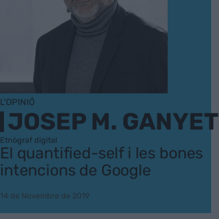
L'OPINIÓ
JOSEP M. GANYET
Etnògraf digital
El quantified-self i les bones
intencions de Google
14 de Novembre de 2019