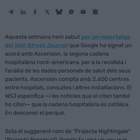
Aquesta setmana hem sabut
per un reportatge
del
Wall Street Journal
que Google ha signat un
acord amb Ascension, la segona cadena
hospitalària nord-americana, per a la recollida i
l’anàlisi de les dades personals de salut dels seus
pacients. Ascension compta amb 2.600 centres
entre hospitals, consultes i altres instal·lacions. El
WSJ especifica —i les notícies que el citen també
ho citen— que la cadena hospitalària és catòlica.
En desconec el perquè.
Sota el suggerent nom de “Projecte Nightingale”
(Projecte Rossinyol), Google fa vora un any que