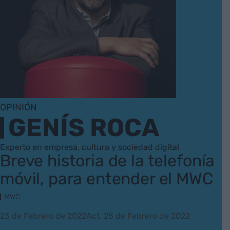
OPINIÓN
GENÍS ROCA
Experto en empresa, cultura y sociedad digital
Breve historia de la telefonía
móvil, para entender el MWC
MWC
23 de Febrero de 2022
Act. 25 de Febrero de 2022