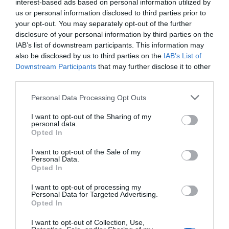
interest-based ads based on personal information utilized by
se adaptaron a las nuevas necesidades
us or personal information disclosed to third parties prior to
relacionadas con el tráfico de datos, y
your opt-out. You may separately opt-out of the further
disclosure of your personal information by third parties on the
empezamos a hablar de Megas. En las tarifas ya
IAB’s list of downstream participants. This information may
nos hablaban de cuántos minutos de llamadas
also be disclosed by us to third parties on the
IAB’s List of
podríamos hacer, y cuantos Mb de datos nos
Downstream Participants
that may further disclose it to other
podríamos descargar. Con este 3G ya nos
third parties.
acostumbramos al tema de los datos, y cada vez
Personal Data Processing Opt Outs
queremos y necesitamos más. Estamos en 2010 y
I want to opt-out of the Sharing of my
llega el 4G para servir mejor los usos relacionados
personal data.
con datos, sobre todo los usos relacionados con el
Opted In
video. Sin 4G no habríamos podido hablar jamás
I want to opt-out of the Sale of my
de Netflix, Spotify y todas estas categorías de
Personal Data.
Opted In
servicios basados en el tráfico de datos. Y ya
hacia el 2108 nos llega el 5G, la solución para
I want to opt-out of processing my
Personal Data for Targeted Advertising.
conectar múltiples dispositivos a la red, ya no sólo
Opted In
nuestros terminales sino también coches, relojes,
I want to opt-out of Collection, Use,