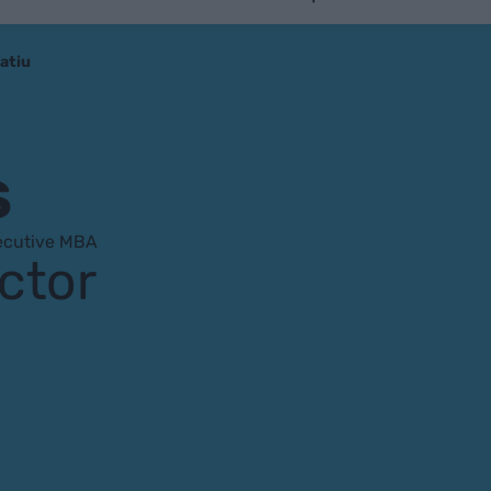
atiu
S
xecutive MBA
ctor