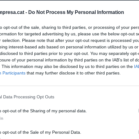
ir i absorbir
coneixements
sense més. Sovint
es fosques, on cal temptejar per trobar la porta.
presa.cat -
Do Not Process My Personal Information
igui fracassat, però ens ajudarà a fer-nos un
to opt-out of the sale, sharing to third parties, or processing of your per
ue aconseguim localitzar la porta. Aprenem per
formation for targeted advertising by us, please use the below opt-out s
e fracassar algunes vegades.
r selection. Please note that after your opt-out request is processed y
eing interest-based ads based on personal information utilized by us or
disclosed to third parties prior to your opt-out. You may separately opt-
tiu
ensenyés als meus fills? Per descomptat, no
losure of your personal information by third parties on the IAB’s list of
canvien o s'obliden. Voldria que els ensenyés
. This information may also be disclosed by us to third parties on the
IA
actituds. Especialment les següents.
Participants
that may further disclose it to other third parties.
ui, que serà efímer. L'important és que siguis
l Data Processing Opt Outs
 manera eficient.
o opt-out of the Sharing of my personal data.
In
,
actitud
positiva, voluntat de generar valor per a
o opt-out of the Sale of my Personal Data.
ntessin a la solució de problemes (no a la seva