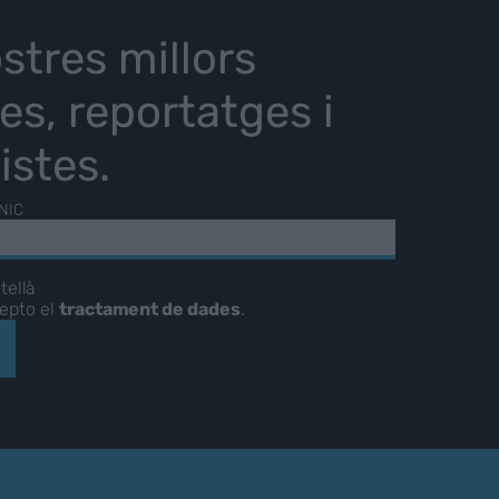
stres millors
ies, reportatges i
istes.
NIC
tellà
cepto el
tractament de dades
.