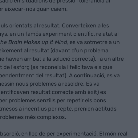
ció en situacions de pressió i tolerància al
er aixecar-nos quan caiem.
muls orientats al resultat. Converteixen a les
s, en un famós experiment científic, relatat al
he Brain Makes up it Mind
, es va sotmetre a un
eixement al resultat (davant d'un problema
 havien arribat a la solució correcta), i a un altre
e l'esforç (es reconeixia i felicitava els que
pendentment del resultat). A continuació, es va
nessin nous problemes a resoldre. Es va
entificaven resultat correcte amb èxit) es
r problemes senzills per repetir els bons
otmesos a incentius per repte, prenien actituds
problemes més complexos.
absorció, en lloc de per experimentació. El món real