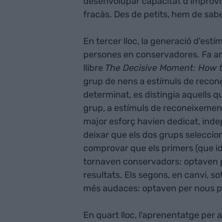
desenvolupar capacitat d'improvisa
fracàs. Des de petits, hem de sab
En tercer lloc, la generació d'estí
persones en conservadores. Fa any
llibre
The Decisive Moment: How t
grup de nens a estímuls de recon
determinat, es distingia aquells que
grup, a estímuls de reconeixement d
major esforç havien dedicat, inde
deixar que els dos grups seleccio
comprovar que els primers (que id
tornaven conservadors: optaven pe
resultats. Els segons, en canvi, s
més audaces: optaven per nous 
En quart lloc, l'aprenentatge per 