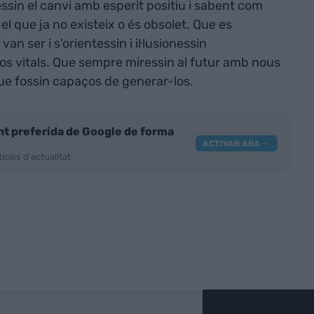
essin el canvi amb esperit positiu i sabent com
el que ja no existeix o és obsolet. Que es
an ser i s'orientessin i il·lusionessin
s vitals. Que sempre miressin al futur amb nous
 que fossin capaços de generar-los.
nt preferida de Google de forma
ACTIVAR ARA
ícies d'actualitat