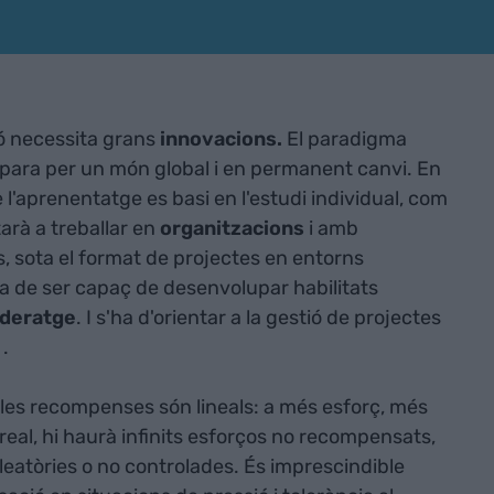
ió necessita grans
innovacions.
El paradigma
epara per un món global i en permanent canvi. En
ue l'aprenentatge es basi en l'estudi individual, com
tarà a treballar en
organitzacions
i amb
, sota el format de projectes en entorns
ha de ser capaç de desenvolupar habilitats
ideratge
. I s'ha d'orientar a la gestió de projectes
.
e les recompenses són lineals: a més esforç, més
real, hi haurà infinits esforços no recompensats,
aleatòries o no controlades. És imprescindible