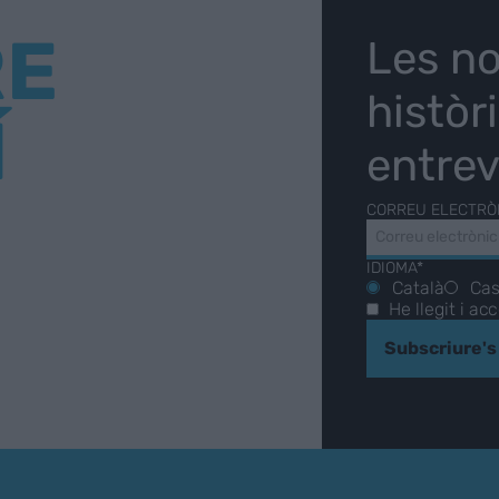
RE
Les no
històr
Í
entrev
CORREU ELECTRÒ
IDIOMA*
Català
Cas
He llegit i ac
Subscriure's