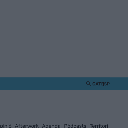
CAT
ESP
pinió
Afterwork
Agenda
Pòdcasts
Territori