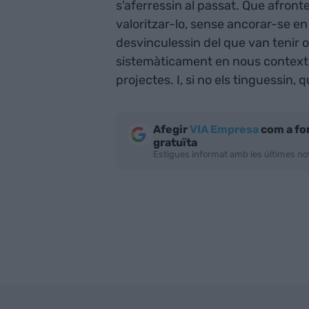
s'aferressin al passat. Que afront
valoritzar-lo, sense ancorar-se en 
desvinculessin del que van tenir o v
sistemàticament en nous contexto
projectes. I, si no els tinguessin,
Afegir
VIA Empresa
com a fo
gratuïta
Estigues informat amb les últimes not