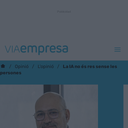
La IA no és res sense les
Opinió
L'opinió
persones