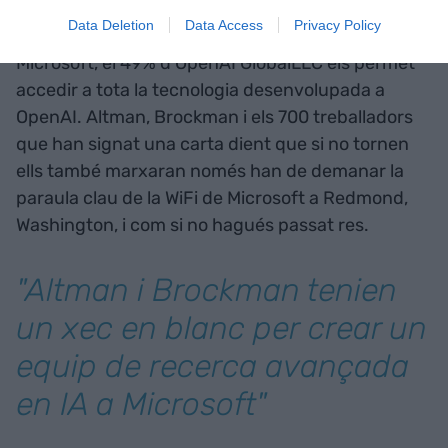
decideix tornar a OpenAI, el contracte que tenen
Data Deletion
Data Access
Privacy Policy
segueix intacte, si decideix muntar un equip a
Microsoft, el 49% d’OpenAI GlobalLLC els permet
accedir a tota la tecnologia desenvolupada a
OpenAI. Altman, Brockman i els 700 treballadors
que han signat una carta dient que si no tornen
ells també marxaran només han de demanar la
paraula clau de la WiFi de Microsoft a Redmond,
Washington, i com si no hagués passat res.
"Altman i Brockman tenien
un xec en blanc per crear un
equip de recerca avançada
en IA a Microsoft"