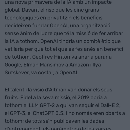
una nova primavera de la IA amb un impacte
global. Davant el risc que les cinc grans
tecnològiques en privatitzin els beneficis
decideixen fundar OpenAI, una organització
sense ànim de lucre que té la missió de fer arribar
la IA a tothom. OpenAI tindria un comitè ètic que
vetllaria per què tot el que es fes anés en benefici
de tothom. Geoffrey Hinton va anar a parar a
Google, Elman Mansimov a Amazon i Ilya
Sutskever, va costar, a OpenAI.
El talent i la visió d’Altman van donar els seus
fruits. Fidel a la seva missió, el 2019 obria a
tothom el LLM GPT-2 a qui van seguir el Dall-E 2,
el GPT-3, el ChatGPT 3.5. I no només eren oberts a
tothom; de tots se’n publicaven les dades
d’entrenament, els paràmetres de les xarxes