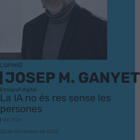
L'OPINIÓ
JOSEP M. GANYET
Etnògraf digital
La IA no és res sense les
persones
VIA TECH
22 de Novembre de 2023