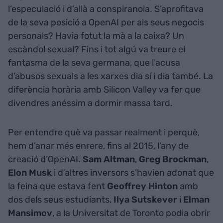
l’especulació i d’allà a conspiranoia. S’aprofitava
de la seva posició a OpenAI per als seus negocis
personals? Havia fotut la mà a la caixa? Un
escàndol sexual? Fins i tot algú va treure el
fantasma de la seva germana, que l’acusa
d’abusos sexuals a les xarxes dia sí i dia també. La
diferència horària amb Silicon Valley va fer que
divendres anéssim a dormir massa tard.
Per entendre què va passar realment i perquè,
hem d’anar més enrere, fins al 2015, l’any de
creació d’OpenAI.
Sam Altman
,
Greg Brockman
,
Elon Musk
i d’altres inversors s’havien adonat que
la feina que estava fent
Geoffrey Hinton
amb
dos dels seus estudiants,
Ilya Sutskever
i
Elman
Mansimov
, a la Universitat de Toronto podia obrir