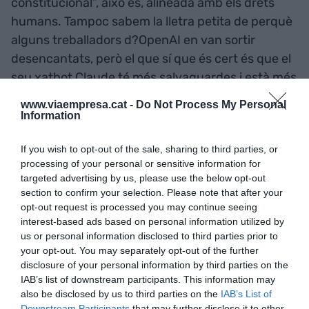
constitucional”, això és, alineada amb els drets
humans. Tampoc sabem la lletra petita de perquè
alguns treballadors d?OpenAI en van sortir
desencantats, però el que sí que és cert és que el
seu xatbot Claude té més salvaguardes i està més
limitat que el ChatGPT.
www.viaempresa.cat -
Do Not Process My Personal
Information
També sabem que, a diferència de les versions
If you wish to opt-out of the sale, sharing to third parties, or
anteriors, aquest any, en alliberar el ChatGPT 4,
processing of your personal or sensitive information for
OpenAI no en va publicar cap informació
targeted advertising by us, please use the below opt-out
rellevant; ni el conjunt d’entrenament, ni els
section to confirm your selection. Please note that after your
opt-out request is processed you may continue seeing
paràmetres, ni cap documentació prou detallada.
interest-based ads based on personal information utilized by
La justificació va ser que “el cada cop més
us or personal information disclosed to third parties prior to
competitiu panorama de la IA” no aconsellava fer-
your opt-out. You may separately opt-out of the further
les públiques. Google s’havia vist obligada a
disclosure of your personal information by third parties on the
IAB’s list of downstream participants. This information may
entrar en la cursa i no era el cas de facilitar-li la
also be disclosed by us to third parties on the
IAB’s List of
vida. Una anècdota: a Google no s’anomenava mai
Downstream Participants
that may further disclose it to other