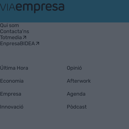
VIA
Empresa
Qui som
Contacta'ns
Totmedia
EnpresaBIDEA
Última Hora
Opinió
Economia
Afterwork
Empresa
Agenda
Innovació
Pòdcast