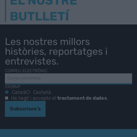
EL NOSTRE
BUTLLETÍ
Les nostres millors
històries, reportatges i
entrevistes.
CORREU ELECTRÒNIC
IDIOMA*
Català
Castellà
He llegit i accepto el
tractament de dades
.
Subscriure's