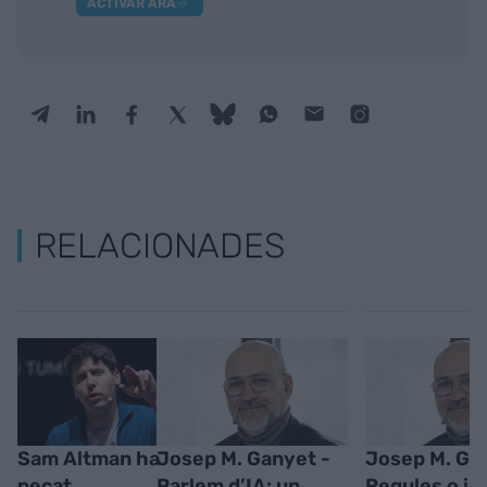
ACTIVAR ARA
RELACIONADES
Sam Altman ha
Josep M. Ganyet -
Josep M. Ga
pecat
Parlem d’IA: un
Regules o i