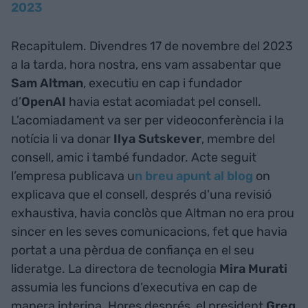
2023
Recapitulem. Divendres 17 de novembre del 2023
a la tarda, hora nostra, ens vam assabentar que
Sam Altman
, executiu en cap i fundador
d’
OpenAI
havia estat acomiadat pel consell.
L’acomiadament va ser per videoconferència i la
notícia li va donar
Ilya Sutskever
, membre del
consell, amic i també fundador. Acte seguit
l’empresa publicava u
n breu apunt al blog
on
explicava que el consell, després d'una revisió
exhaustiva, havia conclòs que Altman no era prou
sincer en les seves comunicacions, fet que havia
portat a una pèrdua de confiança en el seu
lideratge. La directora de tecnologia
Mira Murati
assumia les funcions d’executiva en cap de
manera interina. Hores després, el president
Greg