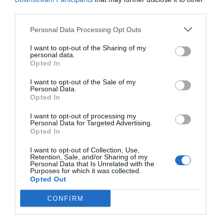
el ChatGPT pel seu nom sinó com “el prototip”.
third parties.
L’
open
del nom li havia durat 7 anys.
Personal Data Processing Opt Outs
I want to opt-out of the Sharing of my
I tot això qui beneficia? La reacció de Microsoft al
personal data.
Opted In
cessament d'Altman ha estat reveladora.
Satya
Nadella
, l’executiu en cap de Microsoft, molt
I want to opt-out of the Sale of my
Personal Data.
enfadat perquè no sabia res del cessament (si
Opted In
poses 13.000 milions en una empresa el mínim és
I want to opt-out of processing my
preguntar) ha reaccionat de manera brillant. Si la
Personal Data for Targeted Advertising.
crisi es va desfermar divendres quan tancaven
Opted In
les borses, abans no tornessin a obrir el dilluns, ja
I want to opt-out of Collection, Use,
Retention, Sale, and/or Sharing of my
havia tancat tota especulació: Altman i Brockman
Personal Data that Is Unrelated with the
tenien un xec en blanc per crear un equip de
Purposes for which it was collected.
Opted Out
recerca avançada en IA a Microsoft. En paraules
seves: “sigui on sigui el Sam continuarem
CONFIRM
treballant amb ell i el seu equip”. Si Altman