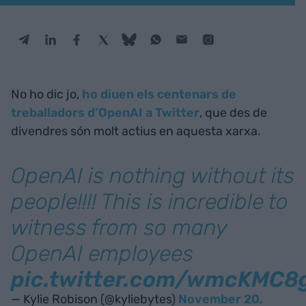
No ho dic jo,
ho diuen els centenars de
treballadors d’OpenAI a
Twitter
, que des de
divendres són molt actius en aquesta xarxa.
OpenAI is nothing without its
people!!!! This is incredible to
witness from so many
OpenAI employees
pic.twitter.com/wmcKMC8
— Kylie Robison (@kyliebytes)
November 20,