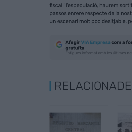
fiscal i l'especulació, haurem sort
passos enrere respecte de la nostr
un escenari molt poc desitjable, 
Afegir
VIA Empresa
com a fo
gratuïta
Estigues informat amb les últimes not
RELACIONADE