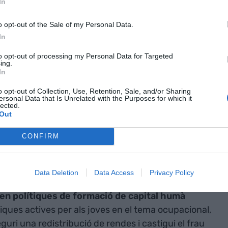
In
ous més baixos) i s'obligui a moltes persones a
els salaris i de les pensions per sota del
o opt-out of the Sale of my Personal Data.
nució del poder adquisitiu).
In
to opt-out of processing my Personal Data for Targeted
e l'escenari
ing.
In
i ens porti a
o opt-out of Collection, Use, Retention, Sale, and/or Sharing
ersonal Data that Is Unrelated with the Purposes for which it
tinuïn
lected.
Out
gualtats entre
CONFIRM
i la
Data Deletion
Data Access
Privacy Policy
 en polítiques de formació de capital humà
ítiques actives per als joves en el tema ocupacional,
eguri una redistribució de rendes i castigui el frau