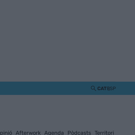
CAT
ESP
pinió
Afterwork
Agenda
Pòdcasts
Territori