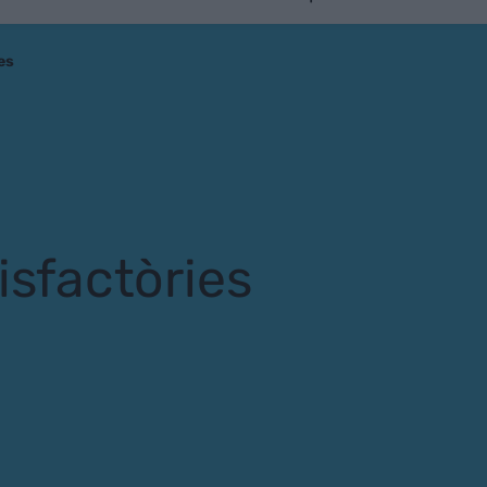
es
isfactòries