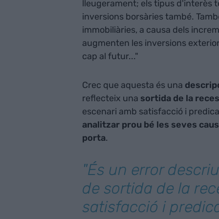
lleugerament; els tipus d'interès 
inversions borsàries també. També 
immobiliàries, a causa dels incre
augmenten les inversions exterio
cap al futur..."
Crec que aquesta és una
descrip
reflecteix una
sortida de la reces
escenari amb satisfacció i predicar
analitzar prou bé les seves caus
porta
.
"És un error descriu
de sortida de la re
satisfacció i predic