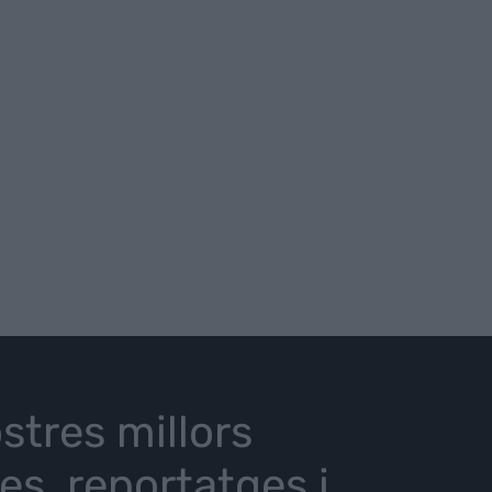
stres millors
ies, reportatges i