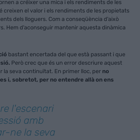
tornen a créixer una mica i els rendiments de les
creixen el valor i els rendiments de les propietats
ments dels lloguers. Com a conseqüència d'això
rs. Hem d'aconseguir mantenir aquesta dinàmica
ció
bastant encertada del que està passant i que
sió.
Però crec que és un error descriure aquest
 la seva continuïtat. En primer lloc, per
no
es i, sobretot, per no entendre allà on ens
re l'escenari
cessió amb
ar-ne la seva