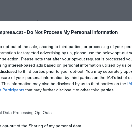
que molts han fet els darrers anys a tots nivells;
ortant de les causes d'aquesta dinàmica
presa.cat -
Do Not Process My Personal Information
es
: el favorable canvi euro/dòlar que ha contribuït
a, el descens del preu dels combustibles que ha
to opt-out of the sale, sharing to third parties, or processing of your per
formation for targeted advertising by us, please use the below opt-out s
 o les polítiques de liquiditat del BCE que han
r selection. Please note that after your opt-out request is processed y
Totes elles poden canviar sobtadament en funció
eing interest-based ads based on personal information utilized by us or
ò passés, només ens queda la reducció dels costos
disclosed to third parties prior to your opt-out. You may separately opt-
losure of your personal information by third parties on the IAB’s list of
 a millores de productivitat, però tot ens diu que
. This information may also be disclosed by us to third parties on the
IA
ccions de sous, i per tant dolenta.
Participants
that may further disclose it to other third parties.
 sortida de la crisi, em fa molta por que ens porti a
n creixent fortes desigualtats
entre rendes
l Data Processing Opt Outs
ò pitjors salaris), s'incrementi molt la precarietat
o opt-out of the Sharing of my personal data.
l pagat), es dificulti per a més gent l'accés a un