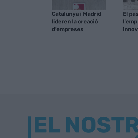
Catalunya i Madrid
El pa
lideren la creació
l'emp
d’empreses
innov
EL NOST