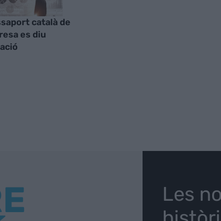
ssaport català de
resa es diu
ació
RE
Les no
històr