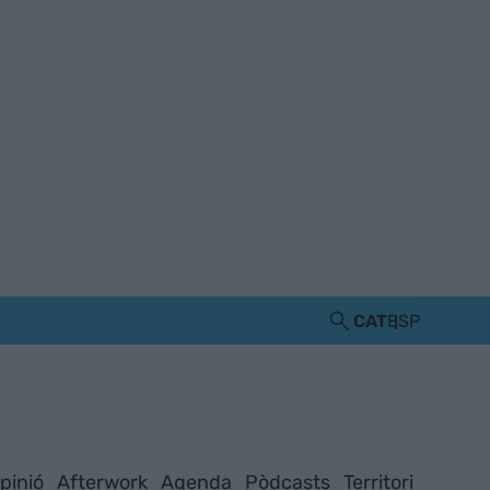
CAT
ESP
pinió
Afterwork
Agenda
Pòdcasts
Territori