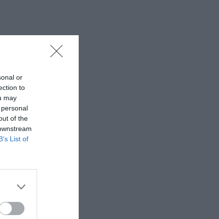
sonal or
ection to
ou may
 personal
out of the
 downstream
B’s List of