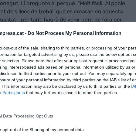
onegut. Li pregunto el perquè. “Molt fàcil. Al poble
litat dels llocs de treball que es crearan en aquesta
alitat i, per tant, haurà de venir gent de fora per
ga tan malament, seran coberts per immigrants
presa.cat -
Do Not Process My Personal Information
ena de pisos pastera”. Penso que té raó. “Tot
to opt-out of the sale, sharing to third parties, or processing of your per
formation for targeted advertising by us, please use the below opt-out s
r selection. Please note that after your opt-out request is processed y
lema que
eing interest-based ads based on personal information utilized by us or
’ençà del
disclosed to third parties prior to your opt-out. You may separately opt-
losure of your personal information by third parties on the IAB’s list of
i: creem llocs
. This information may also be disclosed by us to third parties on the
IA
Participants
that may further disclose it to other third parties.
t que no hi és.
l Data Processing Opt Outs
atalunya d’ençà del principi del mil·lenni: creem
o opt-out of the Sharing of my personal data.