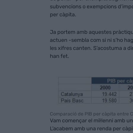
subvencions o exempcions d’impos
per càpita.
Ja portem amb aquestes pràctique
actuen -sembla com si ni s’ho hag
les xifres canten. S’acostuma a dir
han fet.
Comparació de PIB per càpita entre Ca
Vam començar el mil·lenni amb una 
L’acabem amb una renda per càpit