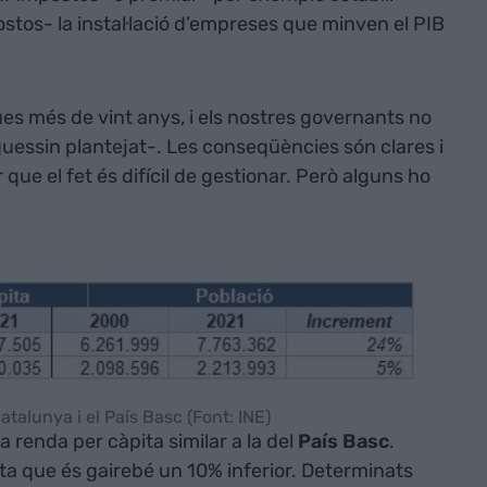
tos- la instal·lació d’empreses que minven el PIB
s més de vint anys, i els nostres governants no
uessin plantejat-. Les conseqüències són clares i
 que el fet és difícil de gestionar. Però alguns ho
talunya i el País Basc (Font: INE)
renda per càpita similar a la del
País Basc
.
a que és gairebé un 10% inferior. Determinats