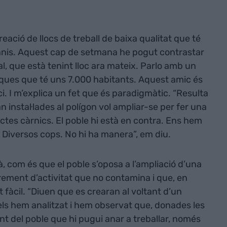
eació de llocs de treball de baixa qualitat que té
nnis. Aquest cap de setmana he pogut contrastar
, que està tenint lloc ara mateix. Parlo amb un
ues que té uns 7.000 habitants. Aquest amic és
i. I m’explica un fet que és paradigmàtic. “Resulta
instal·lades al polígon vol ampliar-se per fer una
tes càrnics. El poble hi està en contra. Ens hem
i. Diversos cops. No hi ha manera”, em diu.
, com és que el poble s’oposa a l’ampliació d’una
ement d’activitat que no contamina i que, en
t fàcil. “Diuen que es crearan al voltant d’un
 els hem analitzat i hem observat que, donades les
nt del poble que hi pugui anar a treballar, només