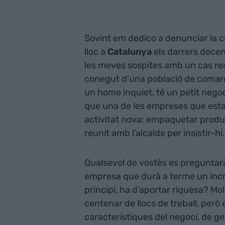
Sovint em dedico a denunciar la cr
lloc a
Catalunya
els darrers dece
les meves sospites amb un cas real
conegut d’una població de comarq
un home inquiet, té un petit negoc
que una de les empreses que estan 
activitat nova: empaquetar produc
reunit amb l’alcalde per insistir-h
Qualsevol de vostès es preguntarà
empresa que durà a terme un incr
principi, ha d’aportar riquesa? Mol
centenar de llocs de treball, però
característiques del negoci, de ge