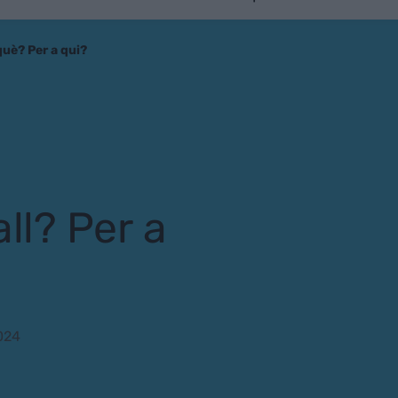
què? Per a qui?
ll? Per a
024