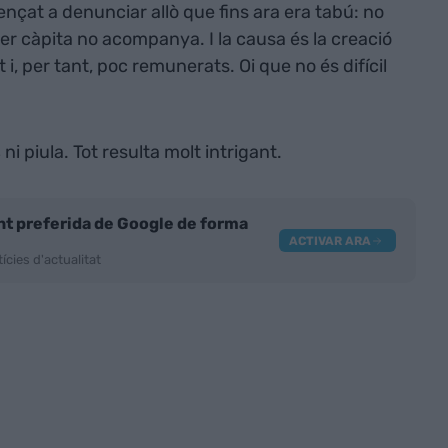
çat a denunciar allò que fins ara era tabú: no
per càpita no acompanya. I la causa és la creació
t i, per tant, poc remunerats. Oi que no és difícil
s
ni piula. Tot resulta molt intrigant.
nt preferida de Google de forma
ACTIVAR ARA
ícies d'actualitat