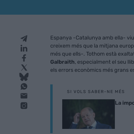
Espanya -Catalunya amb ella- vi
creixem més que la mitjana europe
més que ells-. Tothom està exaltat
Galbraith
, especialment el seu lli
els errors econòmics més grans e
SI VOLS SABER-NE MÉS
La impo