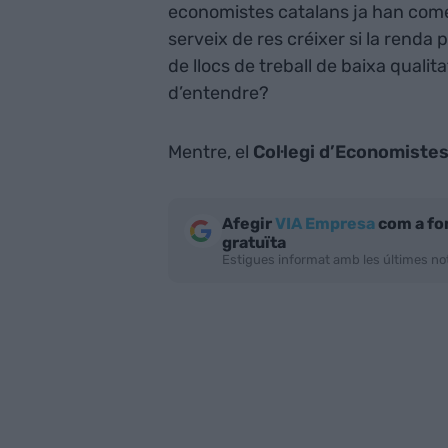
economistes catalans ja han comen
serveix de res créixer si la renda 
de llocs de treball de baixa qualita
d’entendre?
Mentre, el
Col·legi d’Economiste
Afegir
VIA Empresa
com a fo
gratuïta
Estigues informat amb les últimes not