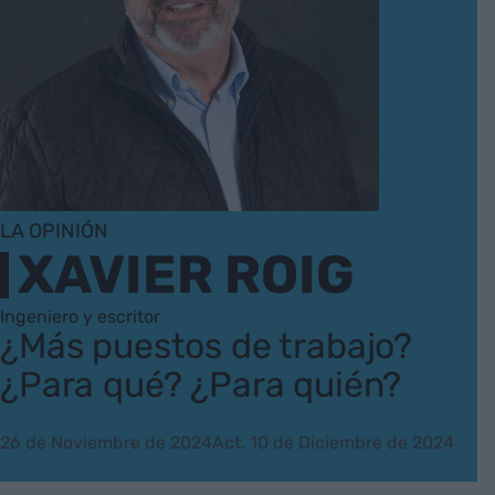
LA OPINIÓN
XAVIER ROIG
Ingeniero y escritor
¿Más puestos de trabajo?
¿Para qué? ¿Para quién?
26 de Noviembre de 2024
Act. 10 de Diciembre de 2024