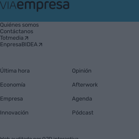
VIA
Empresa
Quiénes somos
Contáctanos
Totmedia
EnpresaBIDEA
Última hora
Opinión
Economía
Afterwork
Empresa
Agenda
Innovación
Pódcast
Web auditado por OJD interactiva