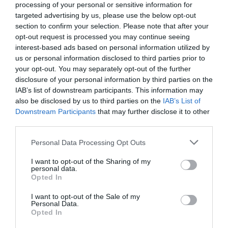
processing of your personal or sensitive information for
más: si el área geográfica tiene pleno empleo, ¿por
targeted advertising by us, please use the below opt-out
qué se quieren crear más puestos de trabajo?
section to confirm your selection. Please note that after your
Esta segunda paradoja solo sería aceptable si los
opt-out request is processed you may continue seeing
interest-based ads based on personal information utilized by
lugares que se crean fueran de más alta calidad e
us or personal information disclosed to third parties prior to
impulsaran a una mejora en la calidad de vida de
your opt-out. You may separately opt-out of the further
los ciudadanos. Somos los mismos, pero nos
disclosure of your personal information by third parties on the
IAB’s list of downstream participants. This information may
ganamos mejor la vida.
also be disclosed by us to third parties on the
IAB’s List of
Downstream Participants
that may further disclose it to other
No me cansaré de repetirlo. Lo que me comenta
third parties.
este amigo no es un problema que pueda resolver
Personal Data Processing Opt Outs
la microeconomía. Solo lo pueden resolver los
I want to opt-out of the Sharing of my
gobernantes utilizando las herramientas que
personal data.
tienen. El ayuntamiento, para empezar, podría
Opted In
bloquear determinadas actividades que no
I want to opt-out of the Sale of my
Personal Data.
aportan riqueza o un incremento real del PIB per
Opted In
cápita. O castigarlas con impuestos especiales. Y