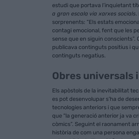
estudi que portava l’inquietant títo
a gran escala via xarxes socials
.
sorprenents: “Els estats emocional
contagi emocional, fent que les 
sense que en siguin conscients”. Q
publicava continguts positius i qu
continguts negatius.
Obres universals 
Els apòstols de la inevitabilitat t
es pot desenvolupar s’ha de desen
tecnologies anteriors i que sempr
que “la generació anterior ja va criti
còmics”. Seguint el raonament arr
història de com una persona engan