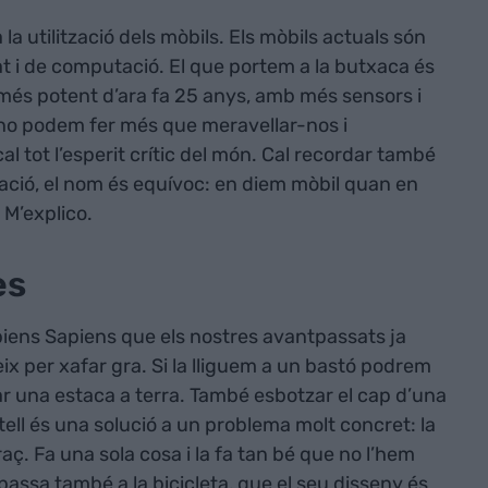
 la utilització dels mòbils. Els mòbils actuals són
tat i de computació. El que portem a la butxaca és
és potent d’ara fa 25 anys, amb més sensors i
 no podem fer més que meravellar-nos i
al tot l’esperit crític del món. Cal recordar també
ció, el nom és equívoc: en diem mòbil quan en
 M’explico.
es
iens Sapiens que els nostres avantpassats ja
ix per xafar gra. Si la lliguem a un bastó podrem
ar una estaca a terra. També esbotzar el cap d’una
tell és una solució a un problema molt concret: la
aç. Fa una sola cosa i la fa tan bé que no l’hem
passa també a la bicicleta, que el seu disseny és