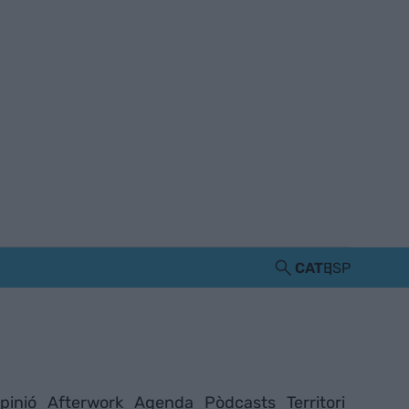
CAT
ESP
pinió
Afterwork
Agenda
Pòdcasts
Territori