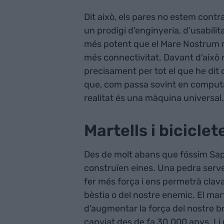
Dit això, els pares no estem contra
un prodigi d’enginyeria, d’usabili
més potent que el Mare Nostrum m
més connectivitat. Davant d’això
precisament per tot el que he dit c
que, com passa sovint en computa
realitat és una màquina universal.
Martells i biciclet
Des de molt abans que fóssim Sap
construïen eines. Una pedra serve
fer més força i ens permetrà clav
bèstia o del nostre enemic. El mar
d’augmentar la força del nostre br
canviat des de fa 30.000 anys. Li 