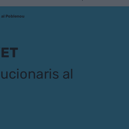
is al Poblenou
YET
olucionaris al