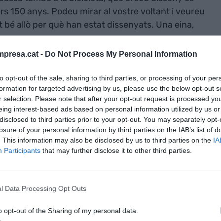
rs 150 anys. Podeu mirar al vostre voltant i veureu
lt bé allò per què han estat dissenyats. Una eina,
presa.cat -
Do Not Process My Personal Information
quina diferent, una màquina que en principi no fa
to opt-out of the sale, sharing to third parties, or processing of your per
er tot el que vulguem; és una màquina universal. I
formation for targeted advertising by us, please use the below opt-out s
iferència del martell o de la bicicleta, que per
r selection. Please note that after your opt-out request is processed y
sempre faran la mateixa funció, els ordinadors
eing interest-based ads based on personal information utilized by us or
 del programari que executin. Quan el 2007
disclosed to third parties prior to your opt-out. You may separately opt-
losure of your personal information by third parties on the IAB’s list of
e
, recordem-ho, un telèfon caríssim respecte a la
. This information may also be disclosed by us to third parties on the
IA
erry
el van tractar de boig dient que ningú es
Participants
that may further disclose it to other third parties.
ar; els executius necessitaven un teclat per enviar
ltar que el mòbil es podia fer servir per a moltes
vídeos, jugar a videojocs i, des del 2010, a més,
l Data Processing Opt Outs
social. Facebook, Twitter, WhatsApp, Instagram
o opt-out of the Sharing of my personal data.
alització i convertien el mòbil en l’àlbum familiar,