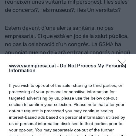
reuneixen unes vuitanta mil persones). I les sales
de concerts?, i els museus?, i les Universitats?
Estem davant d'una alerta sanitària, no pas
empresarial. El que està en joc és la salut pública,
no pas la celebració d’un congrés. La GSMA ha
anunciat que no deixarà entrar al congrés a ningú
que hagi estat els darrers
14 dies a la Xina
... i
www.viaempresa.cat -
Do Not Process My Personal
resulta inquietant: això vol dir que algú que hagi
Information
estat els darrers 14 dies a la Xina podria arribar
tranquil·lament i caminant fins a la porta del
If you wish to opt-out of the sale, sharing to third parties, or
processing of your personal or sensitive information for
congrés?
targeted advertising by us, please use the below opt-out
section to confirm your selection. Please note that after your
"Estem davant d'una alerta
opt-out request is processed you may continue seeing
interest-based ads based on personal information utilized by
sanitària, no pas
us or personal information disclosed to third parties prior to
your opt-out. You may separately opt-out of the further