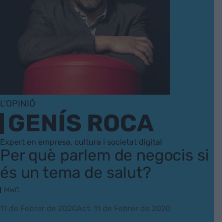
L'OPINIÓ
GENÍS ROCA
Expert en empresa, cultura i societat digital
Per què parlem de negocis si
és un tema de salut?
MWC
11 de Febrer de 2020
Act. 11 de Febrer de 2020