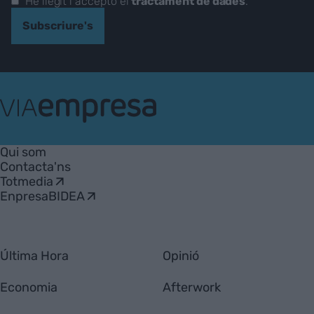
He llegit i accepto el
tractament de dades
.
Subscriure's
VIA
Empresa
Qui som
Contacta'ns
Totmedia
EnpresaBIDEA
Última Hora
Opinió
Economia
Afterwork