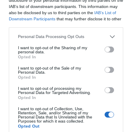
empresarial. El que està en
disclosure of your personal information by third parties on the
IAB’s list of downstream participants. This information may
joc és la salut pública, no
also be disclosed by us to third parties on the
IAB’s List of
Downstream Participants
that may further disclose it to other
pas la celebració d’un
third parties.
congrés"
Personal Data Processing Opt Outs
I want to opt-out of the Sharing of my
Aquests dies estem veient comparèixer a
John
personal data.
Opted In
Hoffman
, màxim responsable de l’empresa
organitzadora del MWC, i al conseller Puigneró,
I want to opt-out of the Sale of my
Personal Data.
responsable de polítiques digitals del nostre
Opted In
Govern. S’agraeix. Però la roda de premsa diària
I want to opt-out of processing my
hauria de ser de les conselleries de Salut i de
Personal Data for Targeted Advertising.
Territori i Sostenibilitat, per explicar-nos les
Opted In
mesures que s’estan prenent en l'àmbit sanitari i
I want to opt-out of Collection, Use,
Retention, Sale, and/or Sharing of my
també a les principals infraestructures de
Personal Data that Is Unrelated with the
Purposes for which it was collected.
transport del país. Vagin o no al congrés de
Opted Out
mòbils.