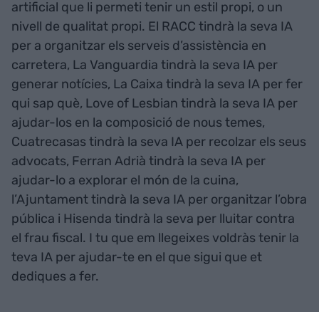
artificial que li permeti tenir un estil propi, o un
nivell de qualitat propi. El RACC tindrà la seva IA
per a organitzar els serveis d’assistència en
carretera, La Vanguardia tindrà la seva IA per
generar notícies, La Caixa tindrà la seva IA per fer
qui sap què, Love of Lesbian tindrà la seva IA per
ajudar-los en la composició de nous temes,
Cuatrecasas tindrà la seva IA per recolzar els seus
advocats, Ferran Adrià tindrà la seva IA per
ajudar-lo a explorar el món de la cuina,
l’Ajuntament tindrà la seva IA per organitzar l’obra
pública i Hisenda tindrà la seva per lluitar contra
el frau fiscal. I tu que em llegeixes voldràs tenir la
teva IA per ajudar-te en el que sigui que et
dediques a fer.
Serà normal tenir la teva intel·ligència artificial.