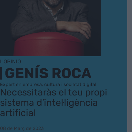
L'OPINIÓ
GENÍS ROCA
Expert en empresa, cultura i societat digital
Necessitaràs el teu propi
sistema d’intel·ligència
artificial
08 de Març de 2023