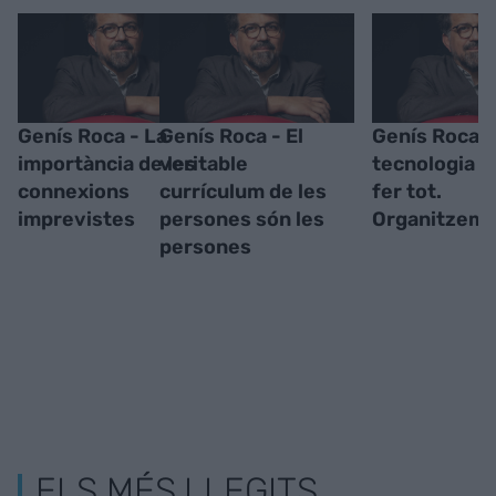
Genís Roca - La
Genís Roca - El
Genís Roca -
importància de les
veritable
tecnologia h
connexions
currículum de les
fer tot.
imprevistes
persones són les
Organitzem-
persones
ELS MÉS LLEGITS