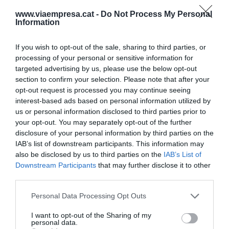
Sospito que tindrà uns preus raonables i per tant
www.viaempresa.cat -
Do Not Process My Personal
Information
renunciar-hi serà una excentricitat. Fins ara dos
despatxos d’advocats, dos equips mèdics o dues
If you wish to opt-out of the sale, sharing to third parties, or
bandes de música es diferenciaven pels recursos,
processing of your personal or sensitive information for
el pressupost i sobretot pel talent i experiència
targeted advertising by us, please use the below opt-out
section to confirm your selection. Please note that after your
dels seus membres. Ara apareix un nou
opt-out request is processed you may continue seeing
ingredient: la qualitat dels seus sistemes
interest-based ads based on personal information utilized by
d’intel·ligència artificial. Els recursos que hi han
us or personal information disclosed to third parties prior to
your opt-out. You may separately opt-out of the further
esmerçat, però sobre tot la selecció quantitativa i
disclosure of your personal information by third parties on the
qualitativa de les fonts d’informació que la
IAB’s list of downstream participants. This information may
configuren. Així que ben aviat veurem com la IA
also be disclosed by us to third parties on the
IAB’s List of
esdevé un element estratègic per assolir
Downstream Participants
that may further disclose it to other
third parties.
avantatges competitives. Hi haurà sectors que es
coordinaran per compartir, i d’altres que seran
Personal Data Processing Opt Outs
més esquerps en fer projectes compartits perquè
I want to opt-out of the Sharing of my
hi veuran una oportunitat de diferenciació.
personal data.