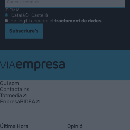
IDIOMA*
Català
Castellà
He llegit i accepto el
tractament de dades
.
Subscriure's
VIA
Empresa
Qui som
Contacta'ns
Totmedia
EnpresaBIDEA
Última Hora
Opinió