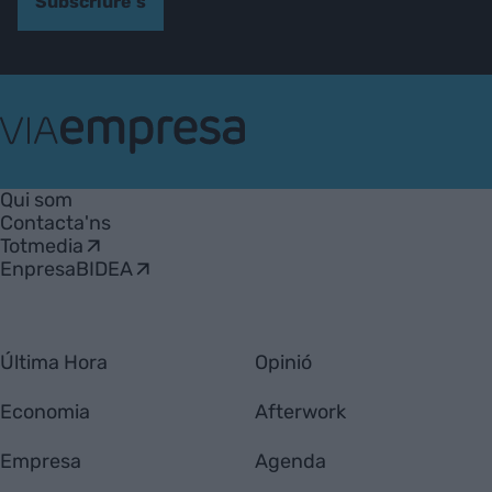
Subscriure's
VIA
Empresa
Qui som
Contacta'ns
Totmedia
EnpresaBIDEA
Última Hora
Opinió
Economia
Afterwork
Empresa
Agenda