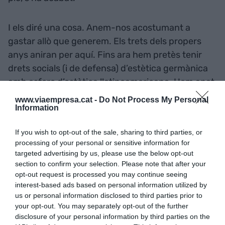
I els diré una cosa. Anem-nos acostumant a
gastar allò que generem. Els trets dels propers
anys aniran per aquí. Fins ara hem pretès tenir
drets socials (i de defensa) d’estètica germànica
amb esforç d’estètica llatinoamericana. Hem anat
prometent a Europa que milloraríem, però no ha
www.viaempresa.cat -
Do Not Process My Personal
estat el cas. Alguns economistes auguren dues
Information
velocitats per a Europa. Però no pas polítiques
If you wish to opt-out of the sale, sharing to third parties, or
com fins ara, sinó econòmiques -països ben
processing of your personal or sensitive information for
governats versus països mal governats-. I si
targeted advertising by us, please use the below opt-out
Espanya vol treure pit i no reconèixer que és un
section to confirm your selection. Please note that after your
opt-out request is processed you may continue seeing
país de segona, s’hauran de fer retallades
interest-based ads based on personal information utilized by
pressupostàries. I reformes a fons. Mirin qui paga
us or personal information disclosed to third parties prior to
la festa a la Unió Europea.
your opt-out. You may separately opt-out of the further
disclosure of your personal information by third parties on the