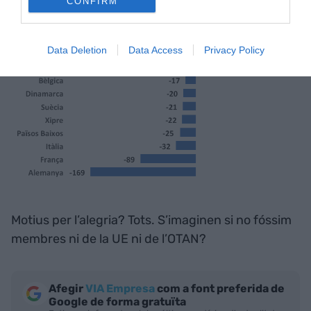
CONFIRM
Data Deletion
Data Access
Privacy Policy
Motius per l’alegria? Tots. S’imaginen si no fóssim
membres ni de la UE ni de l’OTAN?
Afegir
VIA Empresa
com a font preferida de
Google de forma gratuïta