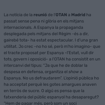
La notícia de la
reunió
de l’
OTAN
a
Madrid
ha
passat sense pena ni glòria en els mitjans
internacionals. A Espanya la propaganda
desplegada pels mitjans del Règim -és a dir,
gairebé tota- ha estat espectacular. I d’una gran
utilitat. Jo crec -no ho sé, però m’ho imagino- que
el tracte proposat per Espanya -l’Estat, vull dir
tots, govern i oposició- a l’OTAN ha consistit en un
intercanvi del tipus: “Ja que he de doblar la
despesa en defensa, organitza el
show
a
Espanya. No us defraudarem”. L’opinió pública ho
ha acceptat perquè les gotes amargues anaven
en terròs de sucre. O algú es pensa que la
fatxenderia del públic espanyol ha desaparegut?
“Hem de pagar més, però som un soci