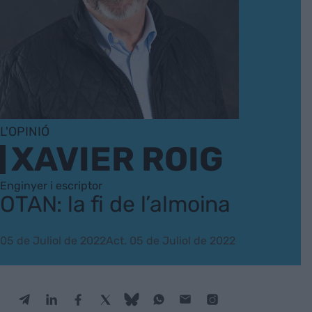
L'OPINIÓ
XAVIER ROIG
Enginyer i escriptor
OTAN: la fi de l’almoina
05 de Juliol de 2022
Act. 05 de Juliol de 2022