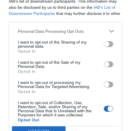
IAB’s list of downstream participants. This information may
Contribució neta al pressupost de la UE en el
also be disclosed by us to third parties on the
IAB’s List of
període 2000-2018 (milers de milions d’euros). En
Downstream Participants
that may further disclose it to other
third parties.
positiu la quantitat rebuda neta, en negatiu la
quantitat aportada neta. Atenció a Itàlia, amb la
Personal Data Processing Opt Outs
que sempre ens volem arrambar.
Dades extretes
I want to opt-out of the Sharing of my
d’EUROSTAT
personal data.
Opted In
I want to opt-out of the Sale of my
Personal Data.
Opted In
I want to opt-out of processing my
Personal Data for Targeted Advertising.
Opted In
I want to opt-out of Collection, Use,
Retention, Sale, and/or Sharing of my
Personal Data that Is Unrelated with the
Purposes for which it was collected.
Opted Out