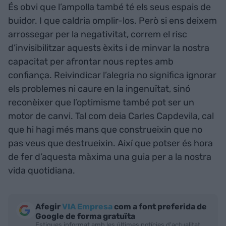
És obvi que l’ampolla també té els seus espais de
buidor. I que caldria omplir-los. Però si ens deixem
arrossegar per la negativitat, correm el risc
d’invisibilitzar aquests èxits i de minvar la nostra
capacitat per afrontar nous reptes amb
confiança. Reivindicar l’alegria no significa ignorar
els problemes ni caure en la ingenuïtat, sinó
reconèixer que l’optimisme també pot ser un
motor de canvi. Tal com deia Carles Capdevila, cal
que hi hagi més mans que construeixin que no
pas veus que destrueixin. Així que potser és hora
de fer d’aquesta màxima una guia per a la nostra
vida quotidiana.
Afegir
VIA Empresa
com a font preferida de
Google de forma gratuïta
Estigues informat amb les últimes notícies d'actualitat