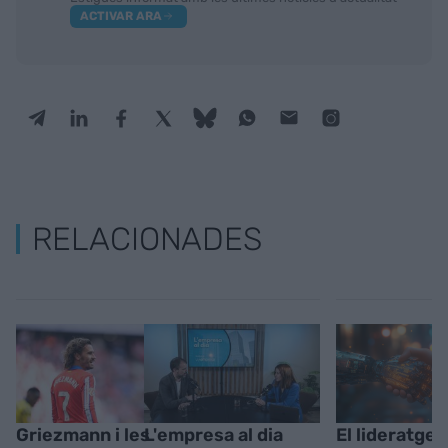
ACTIVAR ARA
RELACIONADES
Griezmann i les
L'empresa al dia
El lideratge