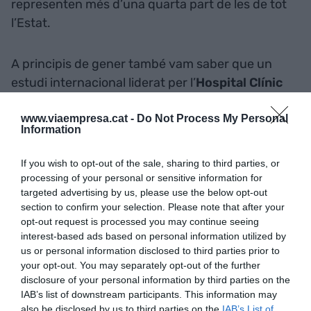
representen més d’una quarta part de les de tot
l’Estat.
A principis de gener també vam saber que un
estudi internacional liderat per l’
Hospital Clínic
ha permès desenvolupar una nova teràpia que
redueix un 35% la progressió de determinats
www.viaempresa.cat -
Do Not Process My Personal
Information
càncers de fetge. I és que a casa nostra es genera
més del 3% de la producció científica d’Europa
If you wish to opt-out of the sale, sharing to third parties, or
(tot i representar només l’1,5% de la població). Tot
processing of your personal or sensitive information for
targeted advertising by us, please use the below opt-out
plegat configura un sistema sanitari excepcional
section to confirm your selection. Please note that after your
que ens proporciona, entre altres coses, una
opt-out request is processed you may continue seeing
esperança de vida de 83,4 anys, que és de les
interest-based ads based on personal information utilized by
més altes del món.
us or personal information disclosed to third parties prior to
your opt-out. You may separately opt-out of the further
disclosure of your personal information by third parties on the
Aquest any, Catalunya es convertirà en la
Regió
IAB’s list of downstream participants. This information may
Mundial de la Gastronomia
, cosa que no havia
also be disclosed by us to third parties on the
IAB’s List of