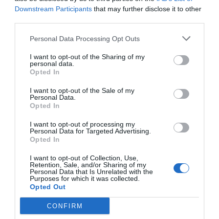
Downstream Participants
that may further disclose it to other
aconseguit abans cap altre emplaçament
third parties.
d’Europa, i que és fruit de molts anys de bona
feina de tot el sector de la restauració. La
Personal Data Processing Opt Outs
indústria audiovisual catalana també està
I want to opt-out of the Sharing of my
personal data.
d’enhorabona perquè s’acaben de batre tots els
Opted In
rècords de venda d’entrades de films de
I want to opt-out of the Sale of my
producció pròpia, i la música en català s’ha sumat
Personal Data.
a la festa polvoritzant les xifres de facturació,
Opted In
concerts i reproduccions.
I want to opt-out of processing my
Personal Data for Targeted Advertising.
Opted In
"Reivindicar l’alegria no
I want to opt-out of Collection, Use,
significa ignorar els
Retention, Sale, and/or Sharing of my
Personal Data that Is Unrelated with the
Purposes for which it was collected.
problemes ni caure en la
Opted Out
ingenuïtat, sinó reconèixer
CONFIRM