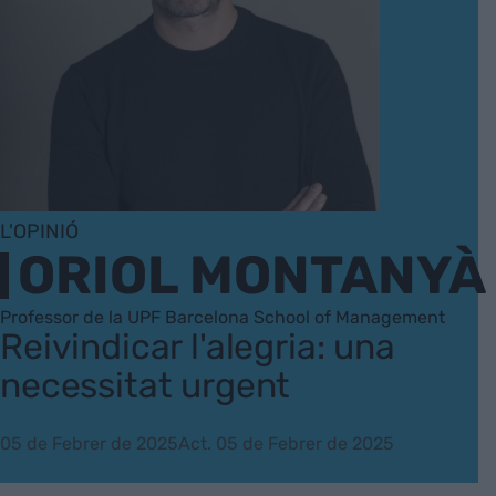
L'OPINIÓ
ORIOL MONTANYÀ
Professor de la UPF Barcelona School of Management
Reivindicar l'alegria: una
necessitat urgent
05 de Febrer de 2025
Act. 05 de Febrer de 2025