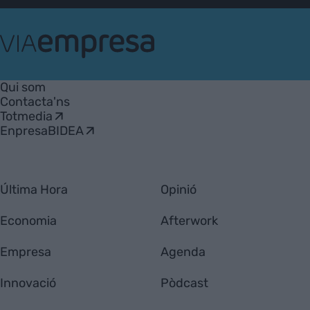
VIA
Empresa
Qui som
Contacta'ns
Totmedia
EnpresaBIDEA
Última Hora
Opinió
Economia
Afterwork
Empresa
Agenda
Innovació
Pòdcast