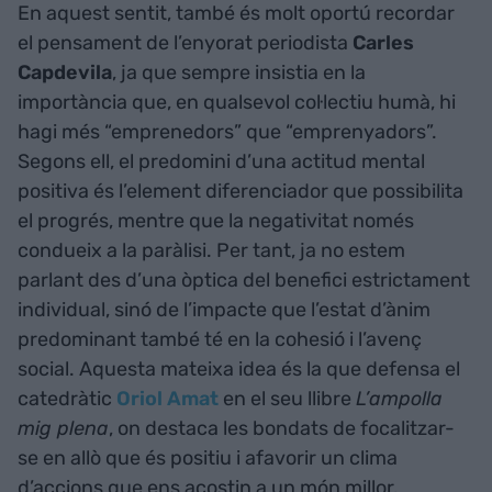
En aquest sentit, també és molt oportú recordar
el pensament de l’enyorat periodista
Carles
Capdevila
, ja que sempre insistia en la
importància que, en qualsevol col·lectiu humà, hi
hagi més “emprenedors” que “emprenyadors”.
Segons ell, el predomini d’una actitud mental
positiva és l’element diferenciador que possibilita
el progrés, mentre que la negativitat només
condueix a la paràlisi. Per tant, ja no estem
parlant des d’una òptica del benefici estrictament
individual, sinó de l’impacte que l’estat d’ànim
predominant també té en la cohesió i l’avenç
social. Aquesta mateixa idea és la que defensa el
catedràtic
Oriol Amat
en el seu llibre
L’ampolla
mig plena
, on destaca les bondats de focalitzar-
se en allò que és positiu i afavorir un clima
d’accions que ens acostin a un món millor.