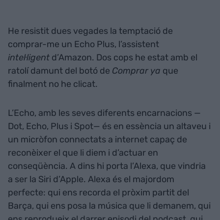
He resistit dues vegades la temptació de
comprar-me un Echo Plus, l’assistent
intel·ligent
d’Amazon. Dos cops he estat amb el
ratolí damunt del botó de
Comprar ya
que
finalment no he clicat.
L’Echo, amb les seves diferents encarnacions —
Dot, Echo, Plus i Spot— és en essència un altaveu i
un micròfon connectats a internet capaç de
reconèixer el que li diem i d’actuar en
conseqüència. A dins hi porta l’Alexa, que vindria
a ser la Siri d’Apple. Alexa és el majordom
perfecte: qui ens recorda el pròxim partit del
Barça, qui ens posa la música que li demanem, qui
ens reprodueix el darrer episodi del podcast, qui