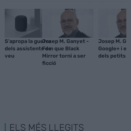
S'apropa la guerra
Josep M. Ganyet -
Josep M. Ga
dels assistents de
Fem que Black
Google+ i el
veu
Mirror torni a ser
dels petits c
ficció
ELS MÉS LLEGITS