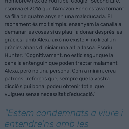
Homebrew i ex de YouTube, Google i Second Life,
escrivia el 2016 que l’Amazon Echo estava tornant
sa filla de quatre anys en una maleducada. El
raonament és molt simple: ensenyem la canalla a
demanar les coses si us plau i a donar després les
gràcies i amb Alexa això no existeix, no li cal un
gràcies abans d’iniciar una altra tasca. Escriu
Hunter: “Cognitivament, no estic segur que la
canalla entenguin que poden tractar malament
Alexa, però no una persona. Com a mínim, crea
patrons i reforços que, sempre que la vostra
dicció sigui bona, podeu obtenir tot el que
vulgueu sense necessitat d’educació.”
"Estem condemnats a viure i
entendre'ns amb les