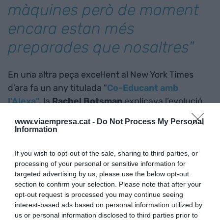
màquines però de moment
encara estan més
preparades que nosaltres"
En una altra peça excel·lent al New York Times
d’ara fa un any titulada "
Co-Educant amb
l'Alexa"
,
la
Rachel Botsman
explicava l’evolució
de la relació de la seva filla de tres anys amb
www.viaempresa.cat -
Do Not Process My Personal
l’Alexa. Va observar com canviava de demanar-li
Information
d’informació —quin temps fa fora— a delegar-li
decisions —què em poso?—. Com en Hunter,
If you wish to opt-out of the sale, sharing to third parties, or
processing of your personal or sensitive information for
també va veure com sa filla era brusca amb
targeted advertising by us, please use the below opt-out
l’Alexa mentre dubtava de si li ofenia els
section to confirm your selection. Please note that after your
sentiments
. Sovint el primer bon dia de la nena
opt-out request is processed you may continue seeing
interest-based ads based on personal information utilized by
era per l’Alexa. Un estudi del Media Lab del M.I.T.
us or personal information disclosed to third parties prior to