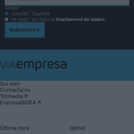
IDIOMA*
Català
Castellà
He llegit i accepto el
tractament de dades
.
Subscriure's
VIA
Empresa
Qui som
Contacta'ns
Totmedia
EnpresaBIDEA
Última Hora
Opinió