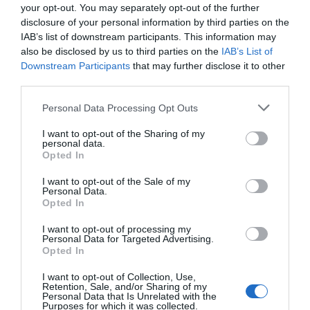
amb 27 criatures d’entre 3 i 10 anys que van
your opt-out. You may separately opt-out of the further
interactuar amb assistents com Alexa o Google
disclosure of your personal information by third parties on the
Home, concloïa que els menuts perceben els
IAB’s list of downstream participants. This information may
also be disclosed by us to third parties on the
IAB’s List of
assistents com a persones reals; les preguntes
Downstream Participants
that may further disclose it to other
més comunes eren les personals com “Quants
third parties.
anys tens”, “Què ets” i “On vius”.
Personal Data Processing Opt Outs
Atribuïm a l’Alexa moltes més qualitats de les que
I want to opt-out of the Sharing of my
personal data.
no té; com que ens parla la creiem persona, com
Opted In
que ho sap tot la creiem intel·ligent i com que viu a
I want to opt-out of the Sale of my
casa la creiem de la família. Deixar entrar un
Personal Data.
Opted In
estrany a casa té conseqüències imprevisibles,
sobretot quan aquest algú és un comercial de la
I want to opt-out of processing my
Personal Data for Targeted Advertising.
botiga més gran del món. Estem condemnats a
Opted In
viure i entendre’ns amb màquines però de
I want to opt-out of Collection, Use,
moment encara estan més preparades que
Retention, Sale, and/or Sharing of my
Personal Data that Is Unrelated with the
nosaltres; la diferència és que elles no són
Purposes for which it was collected.