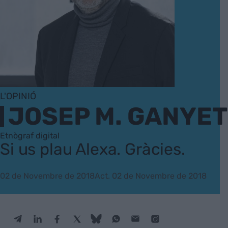
L'OPINIÓ
JOSEP M. GANYET
Etnògraf digital
Si us plau Alexa. Gràcies.
02 de Novembre de 2018
Act. 02 de Novembre de 2018