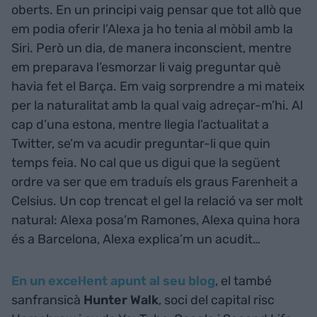
oberts. En un principi vaig pensar que tot allò que
em podia oferir l’Alexa ja ho tenia al mòbil amb la
Siri. Però un dia, de manera inconscient, mentre
em preparava l’esmorzar li vaig preguntar què
havia fet el Barça. Em vaig sorprendre a mi mateix
per la naturalitat amb la qual vaig adreçar-m’hi. Al
cap d’una estona, mentre llegia l’actualitat a
Twitter, se’m va acudir preguntar-li que quin
temps feia. No cal que us digui que la següent
ordre va ser que em traduís els graus Farenheit a
Celsius. Un cop trencat el gel la relació va ser molt
natural: Alexa posa’m Ramones, Alexa quina hora
és a Barcelona, Alexa explica’m un acudit…
En un excel·lent apunt al seu blog
, el també
sanfransicà
Hunter Walk
, soci del capital risc