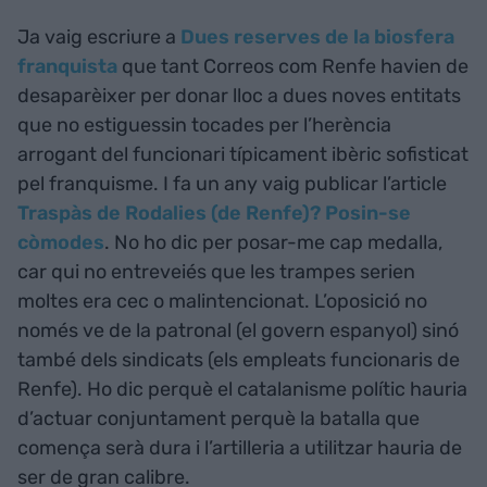
Ja vaig escriure a
Dues reserves de la biosfera
franquista
que tant Correos com Renfe havien de
desaparèixer per donar lloc a dues noves entitats
que no estiguessin tocades per l’herència
arrogant del funcionari típicament ibèric sofisticat
pel franquisme. I fa un any vaig publicar l’article
Traspàs de Rodalies (de Renfe)? Posin-se
còmodes
. No ho dic per posar-me cap medalla,
car qui no entreveiés que les trampes serien
moltes era cec o malintencionat. L’oposició no
només ve de la patronal (el govern espanyol) sinó
també dels sindicats (els empleats funcionaris de
Renfe). Ho dic perquè el catalanisme polític hauria
d’actuar conjuntament perquè la batalla que
comença serà dura i l’artilleria a utilitzar hauria de
ser de gran calibre.