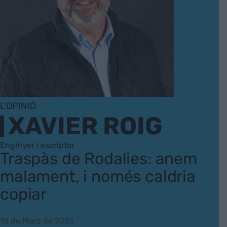
L'OPINIÓ
XAVIER ROIG
Enginyer i escriptor
Traspàs de Rodalies: anem
malament, i només caldria
copiar
18 de Març de 2025