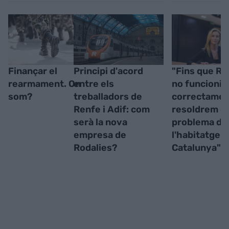
Finançar el
Principi d'acord
"Fins que Ro
rearmament. On
entre els
no funcioni
som?
treballadors de
correctamen
Renfe i Adif: com
resoldrem el
serà la nova
problema de
empresa de
l'habitatge a
Rodalies?
Catalunya"