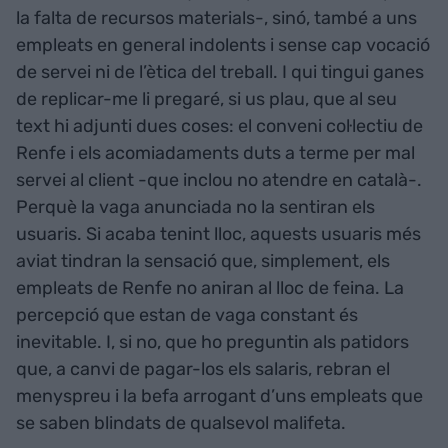
la falta de recursos materials-, sinó, també a uns
empleats en general indolents i sense cap vocació
de servei ni de l’ètica del treball. I qui tingui ganes
de replicar-me li pregaré, si us plau, que al seu
text hi adjunti dues coses: el conveni col·lectiu de
Renfe i els acomiadaments duts a terme per mal
servei al client -que inclou no atendre en català-.
Perquè la vaga anunciada no la sentiran els
usuaris. Si acaba tenint lloc, aquests usuaris més
aviat tindran la sensació que, simplement, els
empleats de Renfe no aniran al lloc de feina. La
percepció que estan de vaga constant és
inevitable. I, si no, que ho preguntin als patidors
que, a canvi de pagar-los els salaris, rebran el
menyspreu i la befa arrogant d’uns empleats que
se saben blindats de qualsevol malifeta.