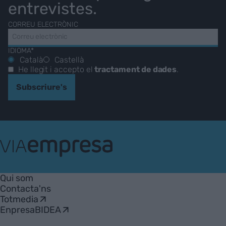
entrevistes.
CORREU ELECTRÒNIC
IDIOMA*
Català
Castellà
He llegit i accepto el
tractament de dades
.
Subscriure's
VIA
Empresa
Qui som
Contacta'ns
Totmedia
EnpresaBIDEA