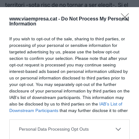
territori -sota risc de no tornar a ser elegit-. Si el
nostre sistema electoral fos com el francès, la
www.viaempresa.cat -
Do Not Process My Personal
guerra de Rodalies comptaria amb la col·laboració
Information
de tots els diputats catalans a Madrid, inclosos els
del PSOE i de Comuns. La seva passivitat es pot
If you wish to opt-out of the sale, sharing to third parties, or
processing of your personal or sensitive information for
qualificar de moltes maneres. Me l’estalvio per no
targeted advertising by us, please use the below opt-out
crear polèmiques, però comença per la lletra B.
section to confirm your selection. Please note that after your
Per tant, ara els explicaré el que no són els
opt-out request is processed you may continue seeing
diputats francesos amb comparació als diputats
interest-based ads based on personal information utilized by
us or personal information disclosed to third parties prior to
espanyols elegits a Catalunya.
your opt-out. You may separately opt-out of the further
disclosure of your personal information by third parties on the
IAB’s list of downstream participants. This information may
A França els aeroports son gestionats per entitats
also be disclosed by us to third parties on the
IAB’s List of
diferents de cadascun d’ells. Tots sempre amb la
Downstream Participants
that may further disclose it to other
titularitat de les entitats locals (generalment les
third parties.
cambres de comerç i col·lectius locals). El govern
Personal Data Processing Opt Outs
francès hi té representació, però mai la gestió. I