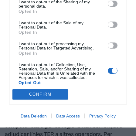
els trens regionals, com s’ho fan?
I want to opt-out of the Sharing of my
personal data.
Opted In
Doncs fàcil. La xarxa regional (anomenada
TER
,
I want to opt-out of the Sale of my
Train Express Regional) és gestionada per les
Personal Data.
Opted In
regions, que són les autoritats organitzadores del
transport regional. Aquesta autoritat defineix
I want to opt-out of processing my
Personal Data for Targeted Advertising.
l'oferta de serveis TER, en particular els serveis, la
Opted In
qualitat del servei i els preus.
SNCF Voyageurs
I want to opt-out of Collection, Use,
(l’equivalent francès a Renfe, però eficaç i sense
Retention, Sale, and/or Sharing of my
Personal Data that Is Unrelated with the
reminiscències nacional-sindicalistes), per la seva
Purposes for which it was collected.
Opted Out
banda, s'encarrega de l'operació dels trens. SNCF
assegura l'execució de l'oferta definida per les
CONFIRM
regions, en virtut dels convenis signats amb
cadascuna d'elles -sense intervenció de l’estat-.
Data Deletion
Data Access
Privacy Policy
No obstant això, des de l'obertura a la
competència, algunes regions han començat a
adjudicar línies TER a altres operadors. Per