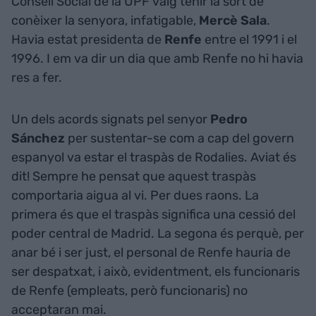
Consell Social de la UPF vaig tenir la sort de
conèixer la senyora, infatigable,
Mercè Sala
.
Havia estat presidenta de
Renfe
entre el 1991 i el
1996. I em va dir un dia que amb Renfe no hi havia
res a fer.
Un dels acords signats pel senyor
Pedro
Sánchez
per sustentar-se com a cap del govern
espanyol va estar el traspàs de Rodalies. Aviat és
dit! Sempre he pensat que aquest traspàs
comportaria aigua al vi. Per dues raons. La
primera és que el traspàs significa una cessió del
poder central de Madrid. La segona és perquè, per
anar bé i ser just, el personal de Renfe hauria de
ser despatxat, i això, evidentment, els funcionaris
de Renfe (empleats, però funcionaris) no
acceptaran mai.