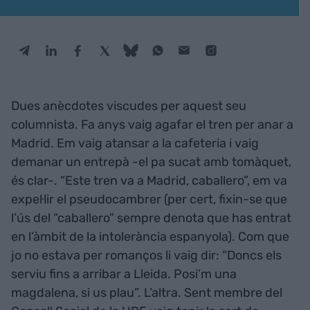
Dues anècdotes viscudes per aquest seu
columnista. Fa anys vaig agafar el tren per anar a
Madrid. Em vaig atansar a la cafeteria i vaig
demanar un entrepà -el pa sucat amb tomàquet,
és clar-. “Este tren va a Madrid, caballero”, em va
expel·lir el pseudocambrer (per cert, fixin-se que
l’ús del “caballero” sempre denota que has entrat
en l’àmbit de la intolerància espanyola). Com que
jo no estava per romanços li vaig dir: “Doncs els
serviu fins a arribar a Lleida. Posi’m una
magdalena, si us plau”. L’altra. Sent membre del