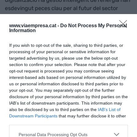
esdevingut peces clau per al futur del sector
energètic.
www.viaempresa.cat -
Do Not Process My Personal
Information
Escolta'ns a
Spotify
,
iVoox
,
YouTube
Music
i
Amazon Music
.
If you wish to opt-out of the sale, sharing to third parties, or
processing of your personal or sensitive information for
targeted advertising by us, please use the below opt-out
section to confirm your selection. Please note that after your
opt-out request is processed you may continue seeing
interest-based ads based on personal information utilized by
us or personal information disclosed to third parties prior to
your opt-out. You may separately opt-out of the further
disclosure of your personal information by third parties on the
IAB’s list of downstream participants. This information may
also be disclosed by us to third parties on the
IAB’s List of
Downstream Participants
that may further disclose it to other
third parties.
Ana M. González durant la gravació del cinquè episodi
Personal Data Processing Opt Outs