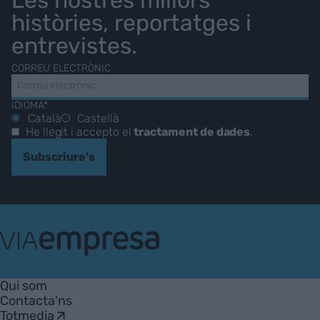
històries, reportatges i
entrevistes.
CORREU ELECTRÒNIC
IDIOMA*
Català
Castellà
He llegit i accepto el
tractament de dades
.
Subscriure's
VIA
Empresa
Qui som
Contacta'ns
Totmedia