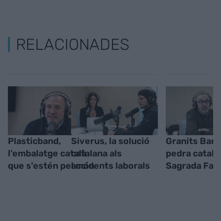
RELACIONADES
Plasticband,
Siverus, la solució
Granits Barb
l'embalatge català
catalana als
pedra catalan
que s'estén pel món
accidents laborals
Sagrada Famí