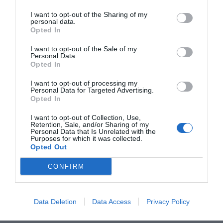
de 'Històries d'Èxit' | Txell Ferré
I want to opt-out of the Sharing of my
personal data.
Afegir
VIA Empresa
com a font preferida de
Opted In
Google de forma gratuïta
Estigues informat amb les últimes notícies d'actualitat
I want to opt-out of the Sale of my
ACTIVAR ARA
Personal Data.
Opted In
I want to opt-out of processing my
Personal Data for Targeted Advertising.
Opted In
El contingut de la secció
Una idea, una
empresa
està elaborat amb la col·laboració de
I want to opt-out of Collection, Use,
Retention, Sale, and/or Sharing of my
l'Ajuntament de Barcelona.
Personal Data that Is Unrelated with the
Purposes for which it was collected.
Opted Out
CONFIRM
Data Deletion
Data Access
Privacy Policy