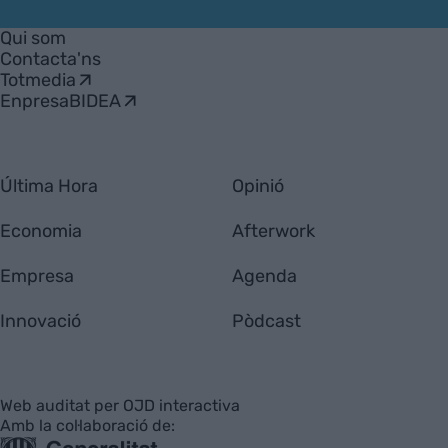
VIA
Empresa
Qui som
Contacta'ns
Totmedia
EnpresaBIDEA
Última Hora
Opinió
Economia
Afterwork
Empresa
Agenda
Innovació
Pòdcast
Web auditat per OJD interactiva
Amb la col·laboració de: