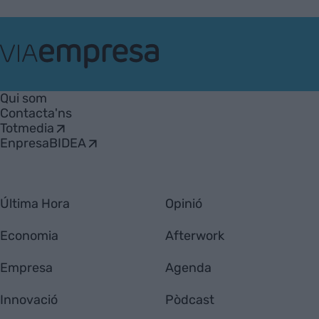
VIA
Empresa
Qui som
Contacta'ns
Totmedia
EnpresaBIDEA
Última Hora
Opinió
Economia
Afterwork
Empresa
Agenda
Innovació
Pòdcast