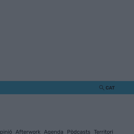
CAT
pinió
Afterwork
Agenda
Pòdcasts
Territori