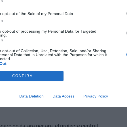
In
ipis d’aquest 2018, assegurava que el projecte
o opt-out of the Sale of my Personal Data.
 l’estiu aconseguia el vistiplau dels municipis
In
. Ara, però, senyala la impossibilitat de complir
 les converses segueixen obertes, mentre el
to opt-out of processing my Personal Data for Targeted
ing.
stand by
.
In
o opt-out of Collection, Use, Retention, Sale, and/or Sharing
ersonal Data that Is Unrelated with the Purposes for which it
n consens amb el territori. Ara mateix, ni
lected.
tem el projecte”, afirma Josep Ametller, que
Out
ap contraproposta damunt la taula però no
CONFIRM
est sentit, insisteix que la voluntat de la
 un parc que sigui acceptat pels municipis i els
Data Deletion
Data Access
Privacy Policy
arc no és, ara per ara, el projecte central