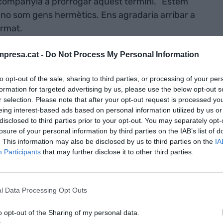
 companyia a prorrogar aquest termini. “Estem
i no som gens hermètics. Ens agradaria arribar a
irmat.
presa.cat -
Do Not Process My Personal Information
a fa dos anys la seva intenció de construir un
isió d’invertir més de 50 milions d’euros i crear
to opt-out of the sale, sharing to third parties, or processing of your per
detalls avançaven que l’Agroparc inclouria un hostal
formation for targeted advertising by us, please use the below opt-out s
i grans àrees de conreu i ramaderia, amb l’emissió
r selection. Please note that after your opt-out request is processed y
eing interest-based ads based on personal information utilized by us or
l.
disclosed to third parties prior to your opt-out. You may separately opt-
losure of your personal information by third parties on the IAB’s list of
lendari
. This information may also be disclosed by us to third parties on the
IA
Participants
that may further disclose it to other third parties.
a previsió de la companyia era començar les obres
burocràcia urbanística i el rebuig per part de
l Data Processing Opt Outs
ep Ametller a admetre que hi hauria una dilatació
o opt-out of the Sharing of my personal data.