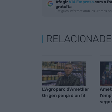
Afegir
VIA Empresa
com a fo
gratuïta
Estigues informat amb les últimes not
RELACIONADE
L'Agroparc d'Ametller
Ametl
Origen penja d'un fil
l'emp
sego