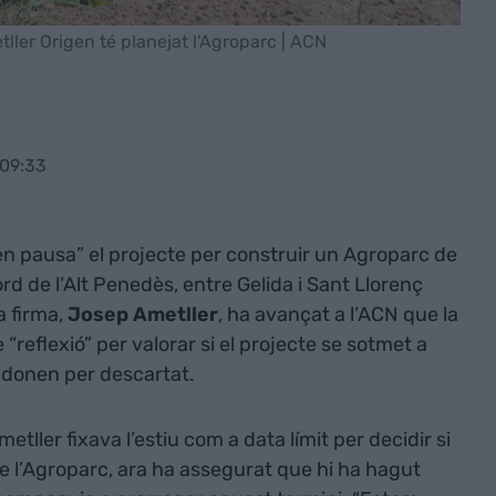
ller Origen té planejat l'Agroparc | ACN
 09:33
en pausa” el projecte per construir un Agroparc de
d de l’Alt Penedès, entre Gelida i Sant Llorenç
a firma,
Josep Ametller
, ha avançat a l’ACN que la
reflexió” per valorar si el projecte se sotmet a
l donen per descartat.
etller fixava l’estiu com a data límit per decidir si
 l’Agroparc, ara ha assegurat que hi ha hagut