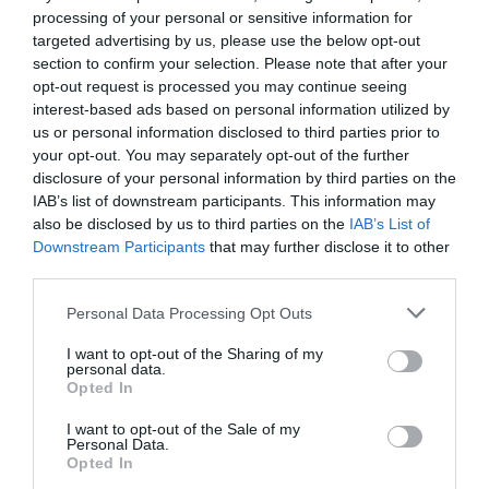
L'acció està coordinada des del programa
processing of your personal or sensitive information for
Connectem Ascó, presentat al juliol, que unifica
targeted advertising by us, please use the below opt-out
section to confirm your selection. Please note that after your
les polítiques de projecció econòmica amb la
opt-out request is processed you may continue seeing
finalitat de dinamitzar l'activitat empresarial des
interest-based ads based on personal information utilized by
de l'emprenedoria autòctona i la captació de
us or personal information disclosed to third parties prior to
your opt-out. You may separately opt-out of the further
noves inversions. “Era un projecte que teníem al
disclosure of your personal information by third parties on the
cap i que necessitava la infraestructura, una
IAB’s list of downstream participants. This information may
proposta perquè fóssim capaços de generar
also be disclosed by us to third parties on the
IAB’s List of
ocupació i atreure noves empreses i que el fons
Downstream Participants
that may further disclose it to other
third parties.
nuclears han permès tirar endavant”, ha remarcat
Baiges.
Personal Data Processing Opt Outs
I want to opt-out of the Sharing of my
personal data.
Afegir
VIA Empresa
com a font preferida de
Opted In
Google de forma gratuïta
Estigues informat amb les últimes notícies d'actualitat
I want to opt-out of the Sale of my
Personal Data.
ACTIVAR ARA
Opted In