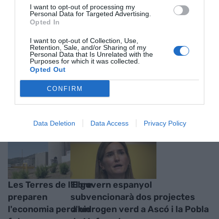
I want to opt-out of processing my
Personal Data for Targeted Advertising.
Opted In
I want to opt-out of Collection, Use,
Retention, Sale, and/or Sharing of my
Personal Data that Is Unrelated with the
Purposes for which it was collected.
Opted Out
RELACIONADES
CONFIRM
Data Deletion
Data Access
Privacy Policy
Les Terres de l'Ebre
El govern espanyol
preparen
subvencionarà dos projectes
l'economia per a un
d'hidrogen verd a Ascó i la Pobla