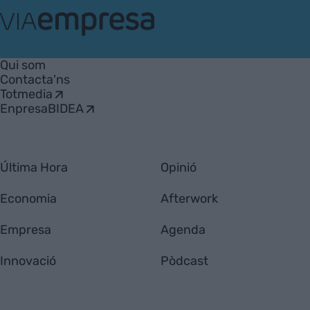
VIA
Empresa
Qui som
Contacta'ns
Totmedia
EnpresaBIDEA
Última Hora
Opinió
Economia
Afterwork
Empresa
Agenda
Innovació
Pòdcast