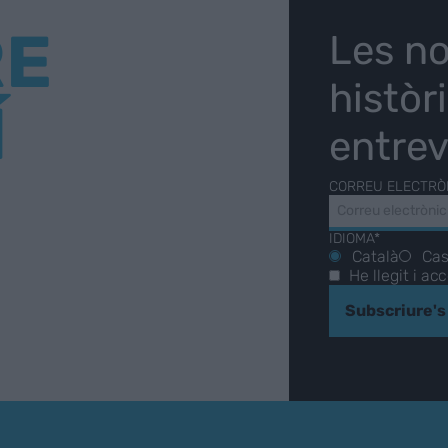
RE
Les no
històr
Í
entrev
CORREU ELECTRÒ
IDIOMA*
Català
Cas
He llegit i ac
Subscriure's