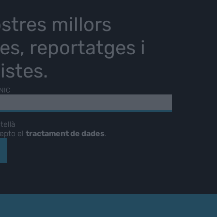
stres millors
ies, reportatges i
istes.
NIC
tellà
cepto el
tractament de dades
.