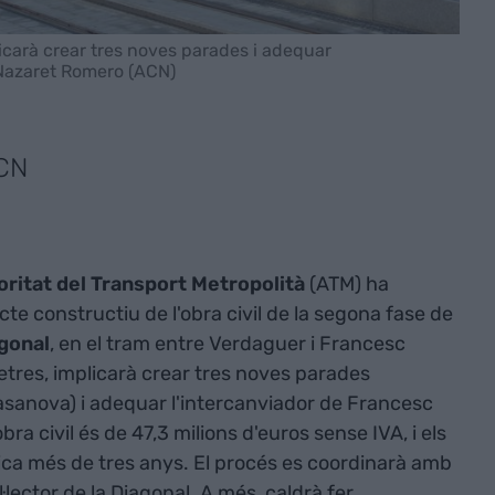
licarà crear tres noves parades i adequar
 Nazaret Romero (ACN)
ACN
oritat del Transport Metropolità
(ATM) ha
te constructiu de l'obra civil de la segona fase de
gonal
, en el tram entre Verdaguer i Francesc
etres, implicarà crear tres noves parades
asanova) i adequar l'intercanviador de Francesc
ra civil és de 47,3 milions d'euros sense IVA, i els
ica més de tres anys. El procés es coordinarà amb
l·lector de la Diagonal. A més, caldrà fer