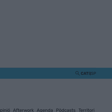
CAT
ESP
pinió
Afterwork
Agenda
Pòdcasts
Territori