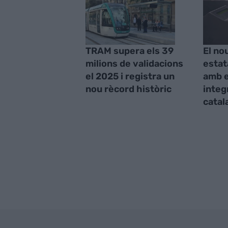
TRAM supera els 39
El nou
milions de validacions
estat
el 2025 i registra un
amb e
nou rècord històric
integ
catal