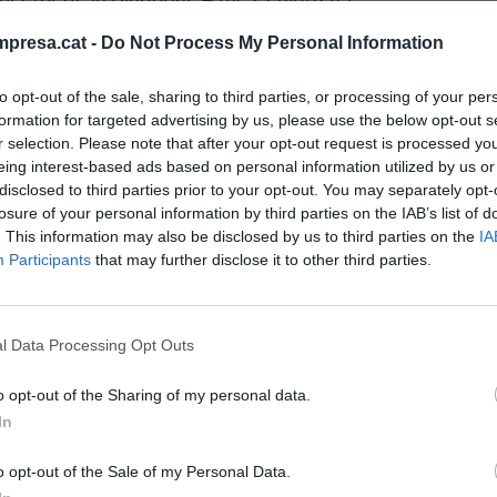
mpliació de les cotxeres per l'increment de flota
presa.cat -
Do Not Process My Personal Information
to opt-out of the sale, sharing to third parties, or processing of your per
formation for targeted advertising by us, please use the below opt-out s
ió de les xarxes del Trambaix i el Trambesòs i
r selection. Please note that after your opt-out request is processed y
ficada a Barcelona. El projecte també inclou la
eing interest-based ads based on personal information utilized by us or
 elèctrica de tracció a Francesc Macià, així com
disclosed to third parties prior to your opt-out. You may separately opt-
ada en la fase 1 a la cruïlla Diagonal-Nàpols.
losure of your personal information by third parties on the IAB’s list of
. This information may also be disclosed by us to third parties on the
IA
ompartida amb autobusos en el tram entre
Participants
that may further disclose it to other third parties.
mb les tres noves parades, es reforçarà la
ansport públic, amb connexions a les línies L3 i L5
de
Ferrocarrils de la Generalitat
(FGC) a
l Data Processing Opt Outs
l'L8 al voltant de Francesc Macià.
o opt-out of the Sharing of my personal data.
In
ificat del tramvia es pugui equilibrar millor la
ort públic, oferint més oferta i alliberant línies de
o opt-out of the Sale of my Personal Data.
 per la Diagonal, o trams de l'L1 i l'L5 del metro.