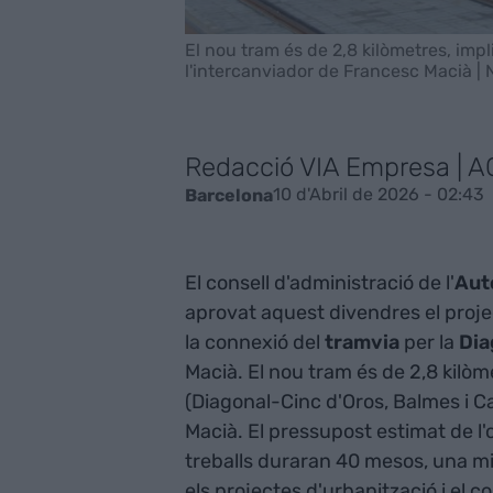
El nou tram és de 2,8 kilòmetres, imp
l'intercanviador de Francesc Macià |
Redacció VIA Empresa | 
10 d'Abril de 2026 - 02:43
Barcelona
El consell d'administració de l'
Aut
aprovat aquest divendres el projec
la connexió del
tramvia
per la
Dia
Macià. El nou tram és de 2,8 kilòm
(Diagonal-Cinc d'Oros, Balmes i C
Macià. El pressupost estimat de l'ob
treballs duraran 40 mesos, una m
els projectes d'urbanització i el co