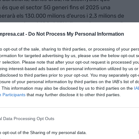
 és que el sector 5G generi fins el 2025 una
rarà els 130.000 milions d'euros i 2,3 milions de
reure entre el 10 i el 15% d'aquests recursos".
presa.cat -
Do Not Process My Personal Information
to opt-out of the sale, sharing to third parties, or processing of your per
formation for targeted advertising by us, please use the below opt-out s
r selection. Please note that after your opt-out request is processed y
eing interest-based ads based on personal information utilized by us or
disclosed to third parties prior to your opt-out. You may separately opt-
losure of your personal information by third parties on the IAB’s list of
. This information may also be disclosed by us to third parties on the
IA
Participants
that may further disclose it to other third parties.
l Data Processing Opt Outs
o opt-out of the Sharing of my personal data.