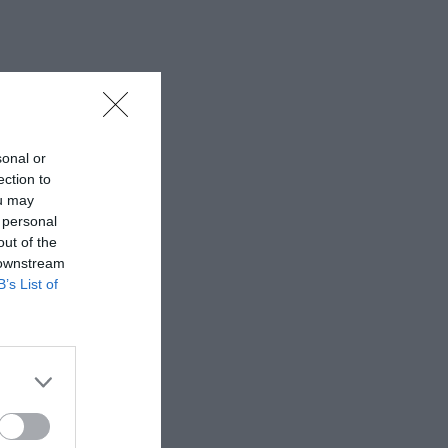
sonal or
ection to
ou may
 personal
out of the
 downstream
B’s List of