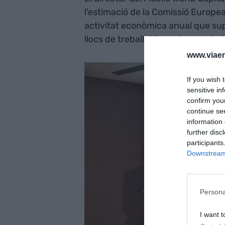
l'estimació de la Comissió Europea
activitat econòmica anual que supe
llocs de treball:
"Barcelona pot at
www.viaem
If you wish 
sensitive in
confirm you
continue se
information 
further disc
participants
Downstream 
Persona
I want t