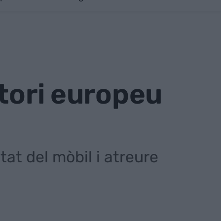
atori europeu
tat del mòbil i atreure