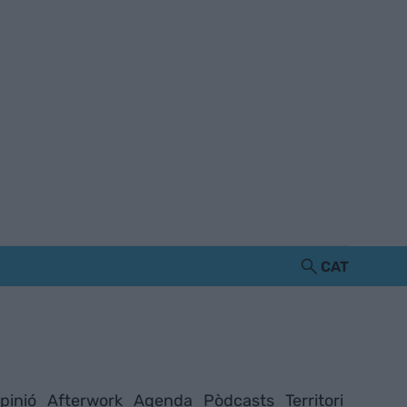
CAT
pinió
Afterwork
Agenda
Pòdcasts
Territori