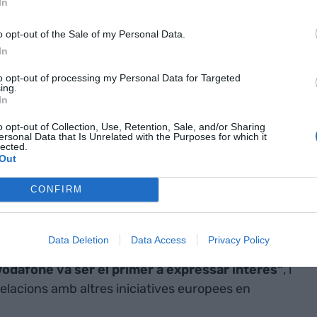
In
o opt-out of the Sale of my Personal Data.
In
 candidatura 5G
to opt-out of processing my Personal Data for Targeted
ing.
In
irà, dins de les fases del programa 5G-PPP, un
o opt-out of Collection, Use, Retention, Sale, and/or Sharing
ndran com a objectiu crear entorns de prova i
ersonal Data that Is Unrelated with the Purposes for which it
lected.
a, es presentaran entre deu i 12 consorcis i
Out
e les quals es triaran "tres o quatre"
CONFIRM
 que el projecte és capaç de reunir sector públic,
Data Deletion
Data Access
Privacy Policy
privat:
"Estem en converses amb Orange,
Vodafone va ser el primer a expressar interès"
, i
elacions amb altres iniciatives europees en