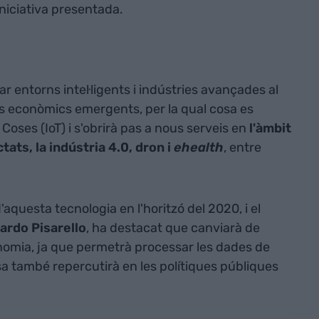
iniciativa presentada.
r entorns intel·ligents i indústries avançades al
ors econòmics emergents, per la qual cosa es
es Coses (IoT) i s'obrirà pas a nous serveis en
l'àmbit
ats, la indústria 4.0, dron i
ehealth
, entre
'aquesta tecnologia en l'horitzó del 2020, i el
ardo Pisarello
, ha destacat que canviarà de
conomia, ja que permetrà processar les dades de
osa també repercutirà en les polítiques públiques