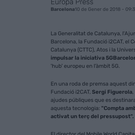
Europa Press
10 de Gener de 2018 - 09:
Barcelona
La Generalitat de Catalunya, l'Aju
Barcelona, la Fundació i2CAT, el 
Catalunya (CTTC), Atos i la Unive
impulsar la iniciativa 5GBarcelo
'hub' europeu en l'àmbit 5G.
En una roda de premsa aquest dimar
Fundació i2CAT,
Sergi Figuerola
,
ajudes públiques que es destinar
aquesta tecnologia:
"Compta amb 
activat un terç del pressupost".
El director del Mobile World Capit