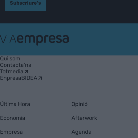
Subscriure's
VIA
Empresa
Qui som
Contacta'ns
Totmedia
EnpresaBIDEA
Última Hora
Opinió
Economia
Afterwork
Empresa
Agenda