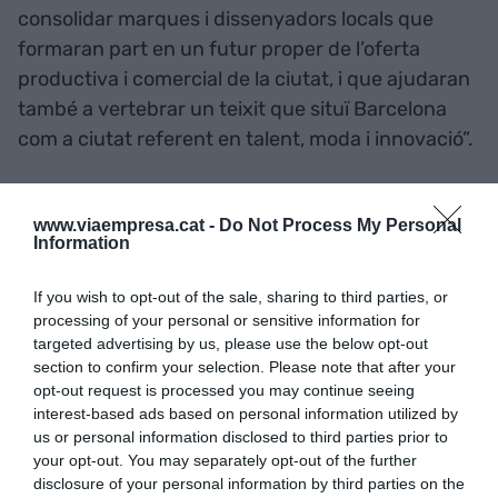
consolidar marques i dissenyadors locals que
formaran part en un futur proper de l’oferta
productiva i comercial de la ciutat, i que ajudaran
també a vertebrar un teixit que situï Barcelona
com a ciutat referent en talent, moda i innovació”.
La convocatòria de candidatures a participar en el
www.viaempresa.cat -
Do Not Process My Personal
programa estarà oberta fins el 18 d’abril. D’entre
Information
totes les empreses o persones en règim de treball
autònom presentades, que han de garantir una
If you wish to opt-out of the sale, sharing to third parties, or
processing of your personal or sensitive information for
experiència en el mercat d’entre 1 i 5 anys i
targeted advertising by us, please use the below opt-out
almenys una persona dedicada a temps complert
section to confirm your selection. Please note that after your
al projecte, se’n seleccionaran 10 per a la primera
opt-out request is processed you may continue seeing
fase, que rebran 60 hores en càpsules formatives
interest-based ads based on personal information utilized by
us or personal information disclosed to third parties prior to
grupals i 19,5 hores de mentoria personalitzada
your opt-out. You may separately opt-out of the further
durant 4 mesos.
disclosure of your personal information by third parties on the