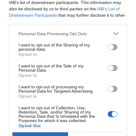
IAB’s list of downstream participants. This information may
also be disclosed by us to third parties on the
IAB’s List of
Afegir
VIA Empresa
com a font preferida de
Downstream Participants
that may further disclose it to other
Google de forma gratuïta
third parties.
Estigues informat amb les últimes notícies d'actualitat
ACTIVAR ARA
Personal Data Processing Opt Outs
I want to opt-out of the Sharing of my
personal data.
Opted In
I want to opt-out of the Sale of my
Personal Data.
Opted In
I want to opt-out of processing my
Personal Data for Targeted Advertising.
Opted In
RELACIONADES
I want to opt-out of Collection, Use,
Retention, Sale, and/or Sharing of my
Personal Data that Is Unrelated with the
Purposes for which it was collected.
Opted Out