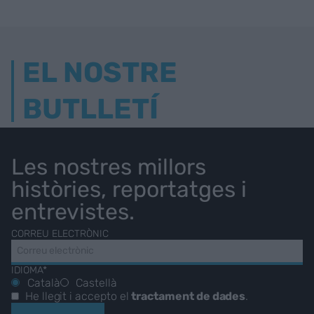
EL NOSTRE
BUTLLETÍ
Les nostres millors
històries, reportatges i
entrevistes.
CORREU ELECTRÒNIC
IDIOMA*
Català
Castellà
He llegit i accepto el
tractament de dades
.