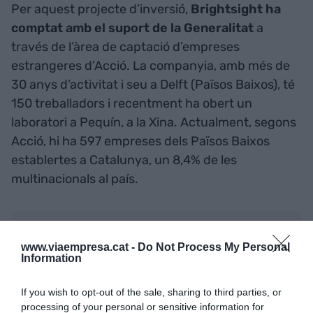
Per aquest projecte d’inversió,
Brightsight ha
comptat amb el suport de la Generalitat
a
través de l’àrea de captació d’empreses
estrangeres d’Acció. La companyia, amb més de
30 anys d’activitat i seu a Delft (Països Baixos), té
150 treballadors i recentment ha obert un
laboratori a Pequín, a la Xina. Actualment, segons
Acció, hi ha 597 empreses dels Països Baixos
establertes a Catalunya, un 8,4% de les
multinacionals al país.
Afegir
VIA Empresa
com a font preferida de
Google de forma gratuïta
www.viaempresa.cat -
Do Not Process My Personal
Estigues informat amb les últimes notícies d'actualitat
Information
ACTIVAR ARA
If you wish to opt-out of the sale, sharing to third parties, or
processing of your personal or sensitive information for