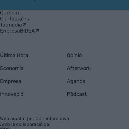
VIA
Empresa
Qui som
Contacta'ns
Totmedia
EnpresaBIDEA
Última Hora
Opinió
Economia
Afterwork
Empresa
Agenda
Innovació
Pòdcast
Web auditat per OJD interactiva
Amb la col·laboració de: