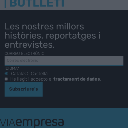
BUTLLETÍ
Les nostres millors
històries, reportatges i
entrevistes.
CORREU ELECTRÒNIC
IDIOMA*
Català
Castellà
He llegit i accepto el
tractament de dades
.
Subscriure's