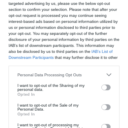
targeted advertising by us, please use the below opt-out
section to confirm your selection. Please note that after your
opt-out request is processed you may continue seeing
interest-based ads based on personal information utilized by
us or personal information disclosed to third parties prior to
your opt-out. You may separately opt-out of the further
disclosure of your personal information by third parties on the
RELACIONADES
IAB’s list of downstream participants. This information may
also be disclosed by us to third parties on the
IAB’s List of
Downstream Participants
that may further disclose it to other
third parties.
Personal Data Processing Opt Outs
I want to opt-out of the Sharing of my
personal data.
Opted In
133 empreses del
El PIB català se
El ‘Top Manta
I want to opt-out of the Sale of my
sector agrícola
situa per sobre dels
amplia el cat
Personal Data.
Opted In
facturen l'1% del
nivells de precrisi
PIB català
I want to opt-out of processing my