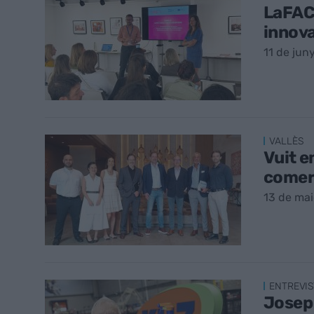
LaFACT
innova
11 de jun
VALLÈS
Vuit e
comerc
13 de ma
ENTREVIS
Josep 