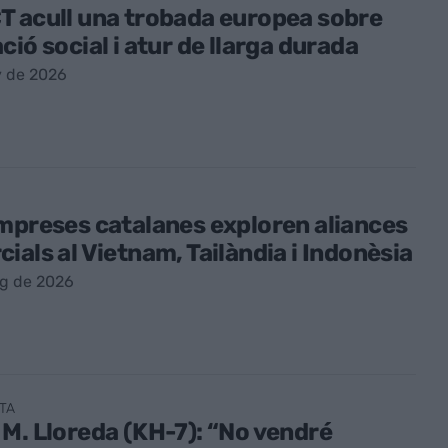
 acull una trobada europea sobre
ció social i atur de llarga durada
y de 2026
mpreses catalanes exploren aliances
ials al Vietnam, Tailàndia i Indonèsia
ig de 2026
TA
M. Lloreda (KH-7): “No vendré