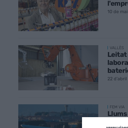
l'empr
10 de ma
VALLÈS
Leitat
labora
bateri
22 d’abri
FEM VIA
Llums 
infrae
www.viaem