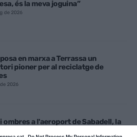
esa, és la meva joguina”
ig de 2026
 posa en marxa a Terrassa un
tori pioner per al reciclatge de
es
l de 2026
i ombres a l'aeroport de Sabadell, la
structura discreta que opera “de sol
presa.cat -
Do Not Process My Personal Information