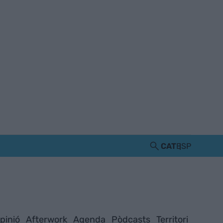
CAT
ESP
pinió
Afterwork
Agenda
Pòdcasts
Territori