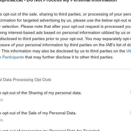
rç de 2026
to opt-out of the sale, sharing to third parties, or processing of your per
formation for targeted advertising by us, please use the below opt-out s
r selection. Please note that after your opt-out request is processed y
eing interest-based ads based on personal information utilized by us or
disclosed to third parties prior to your opt-out. You may separately opt-
 DE COMERÇ
mbra de Sabadell denuncia que
losure of your personal information by third parties on the IAB’s list of
. This information may also be disclosed by us to third parties on the
IA
trificació de la mobilitat "continua
Participants
that may further disclose it to other third parties.
cada" a Catalunya
rç de 2026
l Data Processing Opt Outs
o opt-out of the Sharing of my personal data.
In
a, d'un remei nascut a Gràcia a 120
o opt-out of the Sale of my Personal Data.
e les mítiques píndoles de regalèssia
In
rç de 2026
to opt-out of processing my Personal Data for Targeted