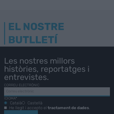
EL NOSTRE
BUTLLETÍ
Les nostres millors
històries, reportatges i
entrevistes.
CORREU ELECTRÒNIC
IDIOMA*
Català
Castellà
He llegit i accepto el
tractament de dades
.