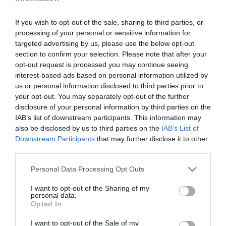
microempresa la gestió del concurs, prescindint
d’administradors concursals, advocats i
If you wish to opt-out of the sale, sharing to third parties, or
procuradors. Segons Cecot, això suposarà una
processing of your personal or sensitive information for
reducció de temps i cost dels processos
targeted advertising by us, please use the below opt-out
section to confirm your selection. Please note that after your
concursals, però, alhora, significarà que la
opt-out request is processed you may continue seeing
microempresa concursada hagi d’autogestionar
interest-based ads based on personal information utilized by
el seu concurs.
us or personal information disclosed to third parties prior to
your opt-out. You may separately opt-out of the further
disclosure of your personal information by third parties on the
La segona oportunitat i
IAB’s list of downstream participants. This information may
also be disclosed by us to third parties on the
IAB’s List of
els deutes
Downstream Participants
that may further disclose it to other
third parties.
També es considera innovadora l’aparició de la
Personal Data Processing Opt Outs
f
igura de l’expert en la reestructuració
, de
nomenament voluntari, a excepció d’alguns casos
I want to opt-out of the Sharing of my
personal data.
que és obligatori. La persona que exerceixi aquest
Opted In
càrrec no cal que sigui administrador concursal
I want to opt-out of the Sale of my