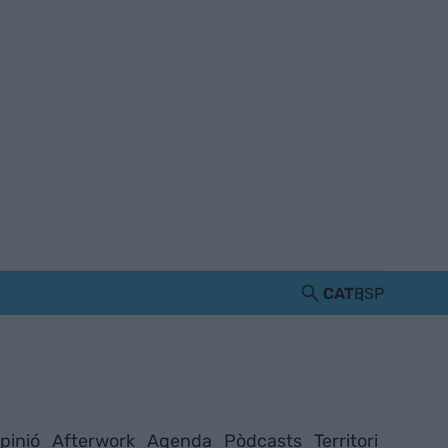
CAT
ESP
pinió
Afterwork
Agenda
Pòdcasts
Territori