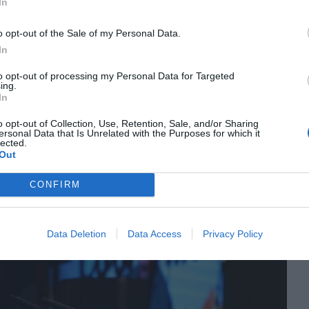
In
l de l'Anoia
també s'ha mostrat crític amb les
o opt-out of the Sale of my Personal Data.
itat, posant d'exemple que durant la pandèmia
In
pensades" des de Barcelona. “Qui coneix millor un
 dia en ell. Això ho dic a tothom: govern, patronals,
to opt-out of processing my Personal Data for Targeted
ing.
ntitat de referència per al nostre territori i la
In
istir.
o opt-out of Collection, Use, Retention, Sale, and/or Sharing
ersonal Data that Is Unrelated with the Purposes for which it
lected.
Out
CONFIRM
Data Deletion
Data Access
Privacy Policy