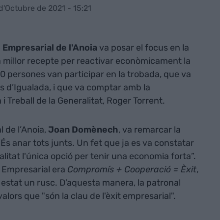
d'Octubre de 2021 - 15:21
 Empresarial de l'Anoia
va posar el focus en la
la millor recepte per reactivar econòmicament la
0 persones van participar en la trobada, que va
nals d’Igualada, i que va comptar amb la
 Treball de la Generalitat, Roger Torrent.
l de l’Anoia,
Joan Domènech
, va remarcar la
“És anar tots junts. Un fet que ja es va constatar
litat l'única opció per tenir una economia forta”.
t Empresarial era
Compromís + Cooperació = Èxit
,
 estat un rusc. D'aquesta manera, la patronal
lors que "són la clau de l'èxit empresarial".