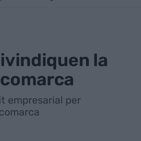
eivindiquen la
a comarca
it empresarial per
a comarca