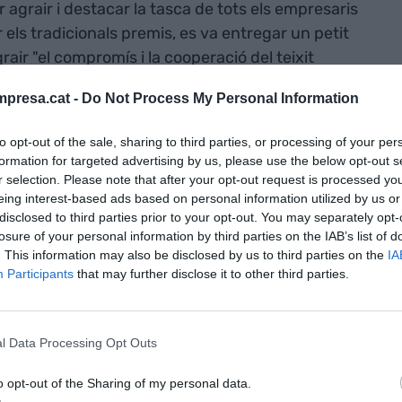
r agrair i destacar la tasca de tots els empresaris
 els tradicionals premis, es va entregar un petit
rair "el compromís i la cooperació del teixit
ig.
presa.cat -
Do Not Process My Personal Information
Necessitem
to opt-out of the sale, sharing to third parties, or processing of your per
formation for targeted advertising by us, please use the below opt-out s
r selection. Please note that after your opt-out request is processed y
eing interest-based ads based on personal information utilized by us or
disclosed to third parties prior to your opt-out. You may separately opt-
h va celebrar el recent acord entre sindicats i
losure of your personal information by third parties on the IAB’s list of
a comarca per avançar en l'impuls econòmic i la
. This information may also be disclosed by us to third parties on the
IA
Participants
that may further disclose it to other third parties.
uctures de l'Anoia és una de les principals
n més empreses. De fet, en els últims dies s'han
lígon dels Plans de la Tossa
: “Poca cosa queda
l Data Processing Opt Outs
a de molt per dir que no feia falta terreny.
o opt-out of the Sharing of my personal data.