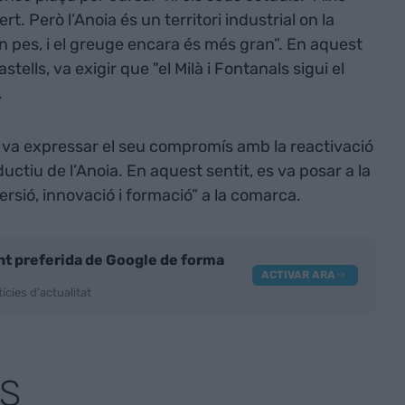
t. Però l’Anoia és un territori industrial on la
n pes, i el greuge encara és més gran”. En aquest
stells, va exigir que "el Milà i Fontanals sigui el
.
t
va expressar el seu compromís amb la reactivació
uctiu de l’Anoia. En aquest sentit, es va posar a la
rsió, innovació i formació” a la comarca.
nt preferida de Google de forma
ACTIVAR ARA
ícies d'actualitat
S