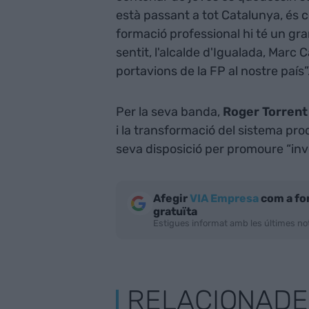
està passant a tot Catalunya, és cer
formació professional hi té un gra
sentit, l'alcalde d'Igualada, Marc Ca
portavions de la FP al nostre país”
Per la seva banda,
Roger Torren
i la transformació del sistema prod
seva disposició per promoure “inve
Afegir
VIA Empresa
com a fo
gratuïta
Estigues informat amb les últimes not
RELACIONADE