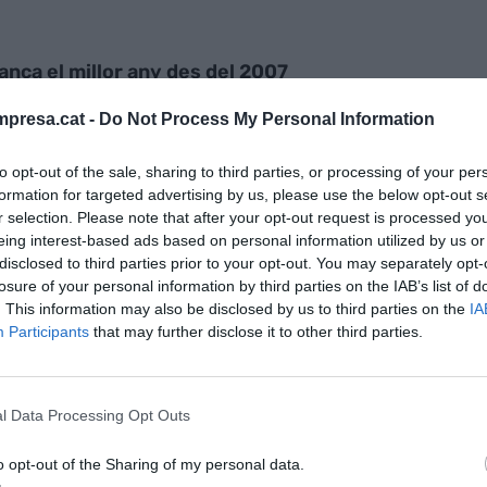
tanca el millor any des del 2007
presa.cat -
Do Not Process My Personal Information
to opt-out of the sale, sharing to third parties, or processing of your per
formation for targeted advertising by us, please use the below opt-out s
r selection. Please note that after your opt-out request is processed y
eing interest-based ads based on personal information utilized by us or
disclosed to third parties prior to your opt-out. You may separately opt-
 ciutadans
del territori busquen un lloc de treball,
losure of your personal information by third parties on the IAB’s list of
 7,8%, per sota de la mitjana de Catalunya (8,5%) i
. This information may also be disclosed by us to third parties on the
IA
ona (8,2%).
Participants
that may further disclose it to other third parties.
minuir la seva llista de persones en situació d’atur
l Data Processing Opt Outs
s absoluts, han estat L’Hospitalet de Llobregat
tes), Gavà (-188), Cornellà de Llobregat (-153),
o opt-out of the Sharing of my personal data.
bregat (-125). Els decrements més alts, en termes