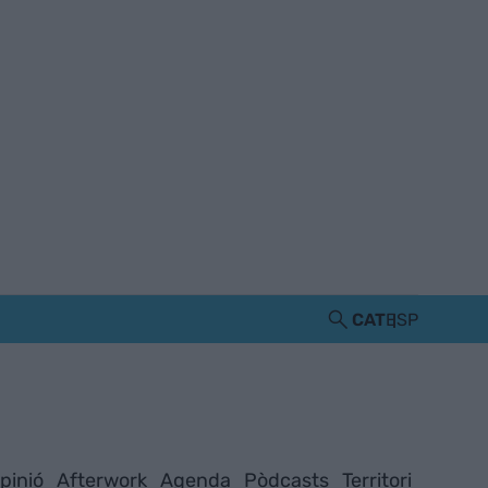
CAT
ESP
pinió
Afterwork
Agenda
Pòdcasts
Territori