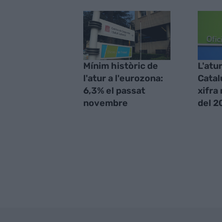
Mínim històric de
L'atu
l'atur a l'eurozona:
Catal
6,3% el passat
xifra
novembre
del 2