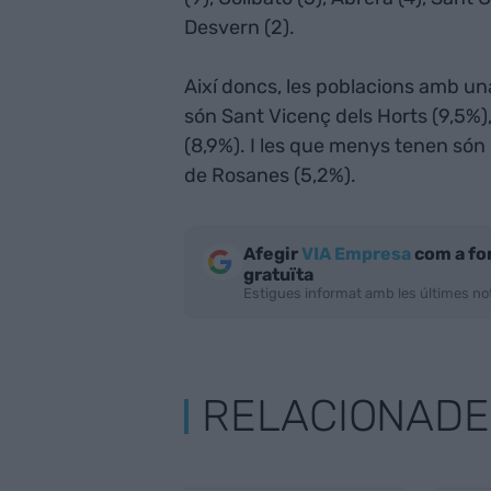
Desvern (2).
Així doncs, les poblacions amb u
són Sant Vicenç dels Horts (9,5%),
(8,9%). I les que menys tenen són 
de Rosanes (5,2%).
Afegir
VIA Empresa
com a fo
gratuïta
Estigues informat amb les últimes not
RELACIONADE