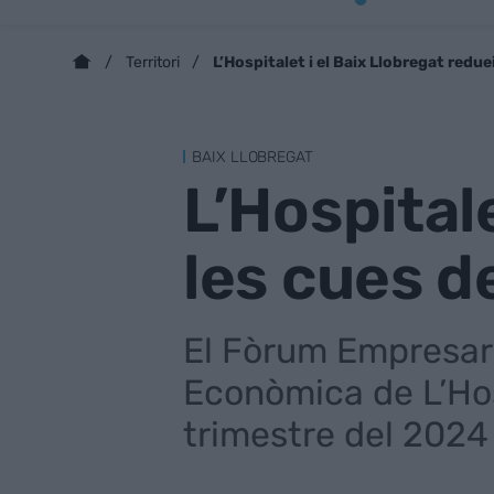
L’Hospitalet i el Baix Llobregat redu
Territori
BAIX LLOBREGAT
L’Hospital
les cues d
El Fòrum Empresaria
Econòmica de L’Hosp
trimestre del 2024