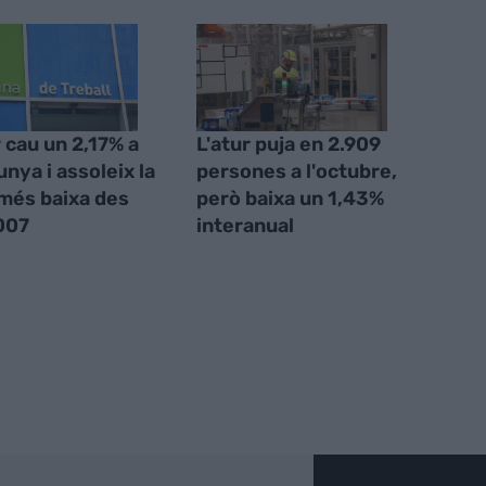
r cau un 2,17% a
L'atur puja en 2.909
unya i assoleix la
persones a l'octubre,
 més baixa des
però baixa un 1,43%
007
interanual