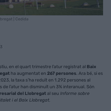
obregat | Cedida
23
u, en el quart trimestre l’atur registrat al
Baix
regat
ha augmentat en
267 persones
. Ara bé, si es
23, la taxa s’ha reduït en 1.292 persones al
ues de l’atur han disminuït un 3% interanual. Són
esarial del Llobregat
al seu
Informe sobre
let i el Baix Llobregat.