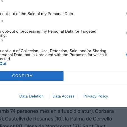
In
irana (-11%), Gavà (-9,4%), Martorell (-6,5%) i Sant
o opt-out of the Sale of my Personal Data.
In
aix Llobregat i
to opt-out of processing my Personal Data for Targeted
ing.
regat és del
In
sota de la
o opt-out of Collection, Use, Retention, Sale, and/or Sharing
ersonal Data that Is Unrelated with the Purposes for which it
lected.
5%) i de l'àrea
Out
arcelona
CONFIRM
Data Deletion
Data Access
Privacy Policy
an
empitjorat
les seves dades aquest darrer
amb 74 persones més en situació d’atur), Corbera
(14), Castellví de Rosanes (10), la Palma de Cervelló
Climent (4), Olesa de Montserrat (3) i Sant Just