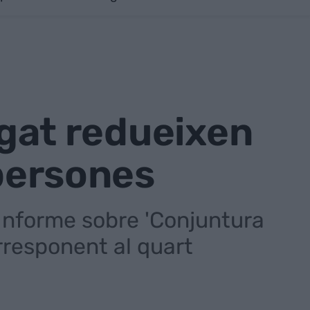
regat redueixen
 persones
'Informe sobre 'Conjuntura
orresponent al quart