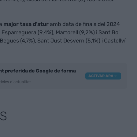
na
major taxa d'atur
amb data de finals del 2024
 Esparreguera (9,4%), Martorell (9,2%) i Sant Boi
Begues (4,7%), Sant Just Desvern (5,1%) i Castellví
nt preferida de Google de forma
ACTIVAR ARA
ícies d'actualitat
S