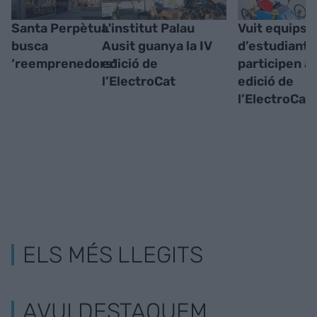
Santa Perpètua
L'institut Palau
Vuit equips
busca
Ausit guanya la IV
d’estudiants
‘reemprenedors’
edició de
participen a 
l’ElectroCat
edició de
l’ElectroCat
ELS MÉS LLEGITS
AVUI DESTAQUEM