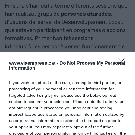
Fins ara s’han dut a terme diferents sessions que
han realitzat grups de
persones aturades,
d’usuaris del servei de Desenvolupament Local,
que estaven participant en programes o accions
formatives. Primer han fet sessions
introductòries per conèixer en funcionament de
les màquines i programari informàtic i després
han dissenyat diferents objectes i peces que han
www.viaempresa.cat -
Do Not Process My Personal
Information
fabricat amb la impressora 3D i la talladora làser.
Han participat un total de 40 assistents.
If you wish to opt-out of the sale, sharing to third parties, or
processing of your personal or sensitive information for
targeted advertising by us, please use the below opt-out
També està programada una formació de 30
section to confirm your selection. Please note that after your
hores a
docents de batxillerat
de diferents
opt-out request is processed you may continue seeing
instituts del nostre territori. Hi ha previstes les
interest-based ads based on personal information utilized by
primeres atencions individuals a
joves
us or personal information disclosed to third parties prior to
your opt-out. You may separately opt-out of the further
estudiants de formació superior
que també
disclosure of your personal information by third parties on the