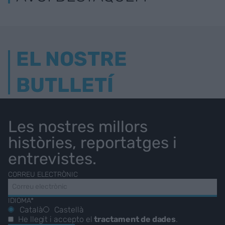
EL NOSTRE
BUTLLETÍ
Les nostres millors
històries, reportatges i
entrevistes.
CORREU ELECTRÒNIC
IDIOMA*
Català
Castellà
He llegit i accepto el
tractament de dades
.