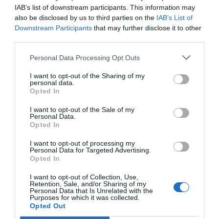
tenen projectes a desenvolupar. Igualment es
IAB’s list of downstream participants. This information may
faran les primeres
atencions individualitzades a
also be disclosed by us to third parties on the
IAB’s List of
Downstream Participants
that may further disclose it to other
empreses
que tenen un projecte que poden
third parties.
desenvolupar utilitzant les tecnologies de
l’espai
SPMakers, com per exemple la fabricació
Personal Data Processing Opt Outs
d’una motllo amb la impressora 3D.
I want to opt-out of the Sharing of my
personal data.
Opted In
A partir de setembre, a l’equipament es
I want to opt-out of the Sale of my
continuaran desenvolupant formacions
Personal Data.
d'iniciació, reciclatge i especialització per a
Opted In
empreses i professionals; accions per a docents
I want to opt-out of processing my
de Formació Professional, formació per a
Personal Data for Targeted Advertising.
Opted In
persones aturades i suport a projectes específics
de fabricació digital promogut per empreses i
I want to opt-out of Collection, Use,
Retention, Sale, and/or Sharing of my
professionals.
Personal Data that Is Unrelated with the
Purposes for which it was collected.
Opted Out