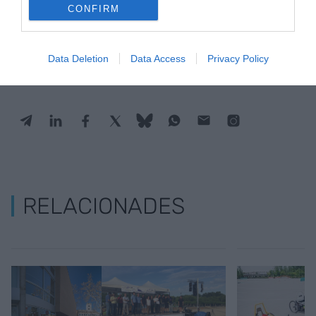
CONFIRM
Afegir
VIA Empresa
com a font preferida de
Google de forma gratuïta
Estigues informat amb les últimes notícies d'actualitat
ACTIVAR ARA
Data Deletion
Data Access
Privacy Policy
RELACIONADES