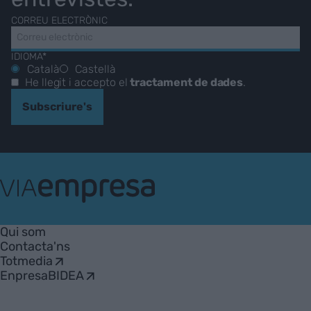
CORREU ELECTRÒNIC
IDIOMA*
Català
Castellà
He llegit i accepto el
tractament de dades
.
Subscriure's
VIA
Empresa
Qui som
Contacta'ns
Totmedia
EnpresaBIDEA