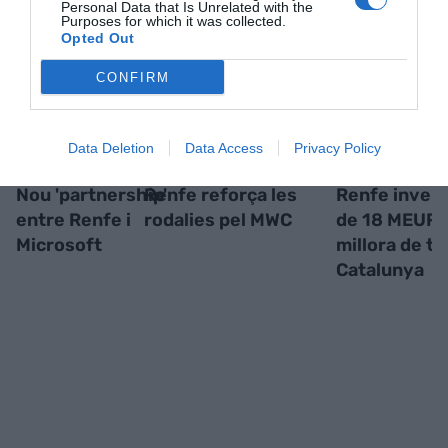
Personal Data that Is Unrelated with the
Purposes for which it was collected.
Opted Out
CONFIRM
Data Deletion
Data Access
Privacy Policy
Nou 'partnership'
Renfe reforça les
Renfe invert
entre Renfe i
rodalies pel MWC
de 18 MEUR e
Microsoft
millora de t
Catalunya