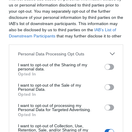
Sánchez, és el "mitjà de transport més sostenible",
us or personal information disclosed to third parties prior to
your opt-out. You may separately opt-out of the further
un "motor" de la transformació econòmica que es
disclosure of your personal information by third parties on the
faci sobre la base d'una "nova mobilitat més verda
IAB’s list of downstream participants. This information may
i més digital" que trobi suport al nou Trenlab.
also be disclosed by us to third parties on the
IAB’s List of
Downstream Participants
that may further disclose it to other
third parties.
Afegir
VIA Empresa
com a font preferida de
Personal Data Processing Opt Outs
Google de forma gratuïta
Estigues informat amb les últimes notícies d'actualitat
I want to opt-out of the Sharing of my
ACTIVAR ARA
personal data.
Opted In
I want to opt-out of the Sale of my
Personal Data.
Opted In
I want to opt-out of processing my
Personal Data for Targeted Advertising.
Opted In
I want to opt-out of Collection, Use,
RELACIONADES
Retention, Sale, and/or Sharing of my