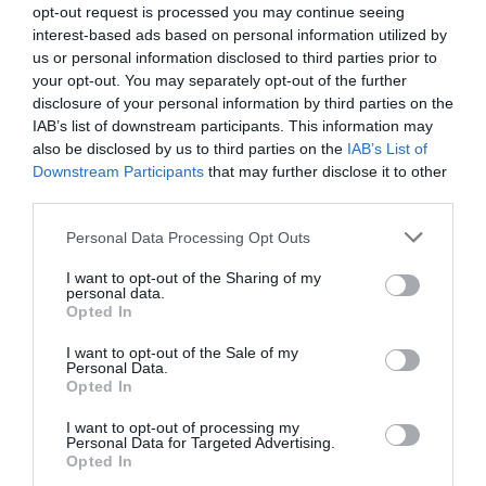
opt-out request is processed you may continue seeing
interest-based ads based on personal information utilized by
RELACIONADES
us or personal information disclosed to third parties prior to
your opt-out. You may separately opt-out of the further
disclosure of your personal information by third parties on the
IAB’s list of downstream participants. This information may
also be disclosed by us to third parties on the
IAB’s List of
Downstream Participants
that may further disclose it to other
third parties.
Personal Data Processing Opt Outs
Naturgy i Ruralia
Naturgy crearà un
Naturgy inve
I want to opt-out of the Sharing of my
creen la primera
bosc per millorar el
més de 1.30
personal data.
Opted In
empresa per el
capital natural i
en digitalitza
reciclatge integral
compensar
millores de 
I want to opt-out of the Sale of my
Personal Data.
de parcs eòlics
emissions
Opted In
I want to opt-out of processing my
Personal Data for Targeted Advertising.
Opted In