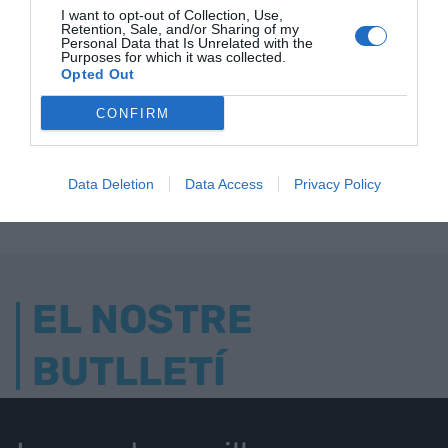
I want to opt-out of Collection, Use,
Retention, Sale, and/or Sharing of my
Personal Data that Is Unrelated with the
Purposes for which it was collected.
Opted Out
ELS MÉS LLEGITS
CONFIRM
AVUI DESTAQUEM
Data Deletion
Data Access
Privacy Policy
EL NOSTRE
BUTLLETÍ