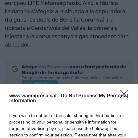
europeu LIFE Metamorphosis. Així, la fàbrica
lleidatana s'afegeix a la situada a la depuradora
d'aigües residuals de Bens (la Corunya), i la
ubicada a Cerdanyola del Vallès, la primera a
injectar a la xarxa espanyola gas procedent d'un
abocador.
Afegir
VIA Empresa
com a font preferida de
Google de forma gratuïta
Estigues informat amb les últimes notícies d'actualitat
ACTIVAR ARA
www.viaempresa.cat -
Do Not Process My Personal
Information
If you wish to opt-out of the sale, sharing to third parties, or
processing of your personal or sensitive information for
targeted advertising by us, please use the below opt-out
section to confirm your selection. Please note that after your