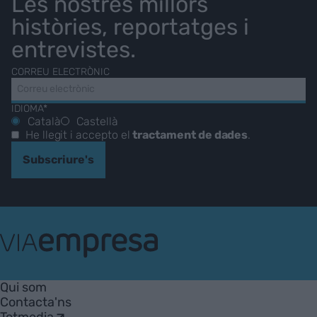
Les nostres millors
històries, reportatges i
entrevistes.
CORREU ELECTRÒNIC
IDIOMA*
Català
Castellà
He llegit i accepto el
tractament de dades
.
Subscriure's
VIA
Empresa
Qui som
Contacta'ns