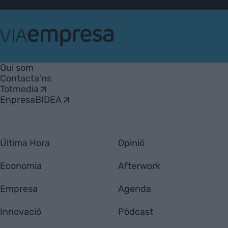
VIA
Empresa
Qui som
Contacta'ns
Totmedia
EnpresaBIDEA
Última Hora
Opinió
Economia
Afterwork
Empresa
Agenda
Innovació
Pòdcast