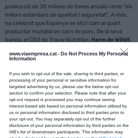
producció de 35 milions de tones anuals i amb "els
millors estàndars de qualitat i seguretat". A més,
ha celebrat que Espanya se situï com al quart
productor mundial en carn de porc. De la seva
banda, el CEO de Trouw Nutrition,
Harm de Willdt
,
ha posat damunt la taula que "la nostra
www.viaempresa.cat -
Do Not Process My Personal
tecnologia pot ajudar a les granges a incrementar
Information
la seva productivitat".
If you wish to opt-out of the sale, sharing to third parties, or
processing of your personal or sensitive information for
Catalunya, el País Basc i Madrid són els territoris
targeted advertising by us, please use the below opt-out
on més inverteix Holanda de tot l'Estat amb més
section to confirm your selection. Please note that after your
de 1.300 empreses que agrupen el 30% del
opt-out request is processed you may continue seeing
capital.
interest-based ads based on personal information utilized by
us or personal information disclosed to third parties prior to
your opt-out. You may separately opt-out of the further
disclosure of your personal information by third parties on the
Afegir
VIA Empresa
com a font preferida de
IAB’s list of downstream participants. This information may
Google de forma gratuïta