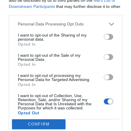
also be disclosed by us to third parties on the
IAB’s List of
Estigues informat amb les últimes notícies d'actualitat
Downstream Participants
that may further disclose it to other
ACTIVAR ARA
third parties.
Personal Data Processing Opt Outs
I want to opt-out of the Sharing of my
personal data.
Opted In
I want to opt-out of the Sale of my
Personal Data.
Opted In
RELACIONADES
I want to opt-out of processing my
Personal Data for Targeted Advertising.
Opted In
I want to opt-out of Collection, Use,
Retention, Sale, and/or Sharing of my
Personal Data that Is Unrelated with the
Purposes for which it was collected.
Opted Out
CONFIRM
Lleida, marca global
Lleida,
Girona i Llei