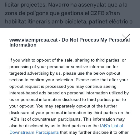
licitar projectes. Navarro ha assenyalat que a la
zona de polígons que gestiona el CZFB s'han
habilitat itineraris amb bicicleta, patinet elèctric o
transport públic per a una mobilitat més
sostenible.
www.viaempresa.cat -
Do Not Process My Personal
Information
Girbau, que està dins del negoci de les
If you wish to opt-out of the sale, sharing to third parties, or
bugaderies, ha destacat que la seva empresa està
processing of your personal or sensitive information for
treballant en diversos projectes d'innovació per
targeted advertising by us, please use the below opt-out
section to confirm your selection. Please note that after your
reduir el consum d'aigua dels rentats, però
opt-out request is processed you may continue seeing
sobretot per ser capaç de reutilitzar-la i només
interest-based ads based on personal information utilized by
haver d'afegir la que s'adhereix a la roba en forma
us or personal information disclosed to third parties prior to
your opt-out. You may separately opt-out of the further
d'humitat.
disclosure of your personal information by third parties on the
IAB’s list of downstream participants. This information may
Preguntats sobre les principals dificultats i reptes
also be disclosed by us to third parties on the
IAB’s List of
Downstream Participants
that may further disclose it to other
per aplicar mesures d'economia circular, les
third parties.