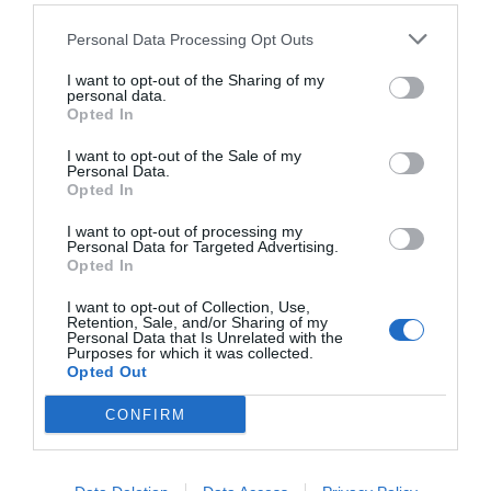
empreses han apuntat la necessitat que les
administracions passin d'un model d'impostos,
Personal Data Processing Opt Outs
certificacions i "burocràcia", a un altre en el qual
I want to opt-out of the Sharing of my
personal data.
s'incentivi el negoci i sigui possible guanyar diners
Opted In
en aquest sector. Subirà ha assegurat que també
es treballa en aquesta línia, però que alguns dels
I want to opt-out of the Sale of my
Personal Data.
impostos o sancions tenen la intenció de canviar
Opted In
la "cultura" que considera que encara hi ha en
I want to opt-out of processing my
alguns sectors i empreses més tradicionals i
Personal Data for Targeted Advertising.
Opted In
reticents als canvis.
I want to opt-out of Collection, Use,
Retention, Sale, and/or Sharing of my
Personal Data that Is Unrelated with the
Purposes for which it was collected.
Afegir
VIA Empresa
com a font preferida de
Opted Out
Google de forma gratuïta
Estigues informat amb les últimes notícies d'actualitat
CONFIRM
ACTIVAR ARA