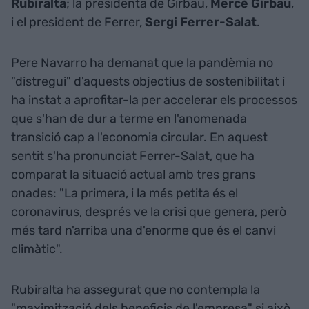
Rubiralta
; la presidenta de Girbau,
Mercè Girbau
,
i el president de Ferrer,
Sergi Ferrer-Salat
.
Pere Navarro ha demanat que la pandèmia no
"distregui" d'aquests objectius de sostenibilitat i
ha instat a aprofitar-la per accelerar els processos
que s'han de dur a terme en l'anomenada
transició cap a l'economia circular. En aquest
sentit s'ha pronunciat Ferrer-Salat, que ha
comparat la situació actual amb tres grans
onades: "La primera, i la més petita és el
coronavirus, després ve la crisi que genera, però
més tard n'arriba una d'enorme que és el canvi
climàtic".
Rubiralta ha assegurat que no contempla la
"maximització dels beneficis de l'empresa" si això