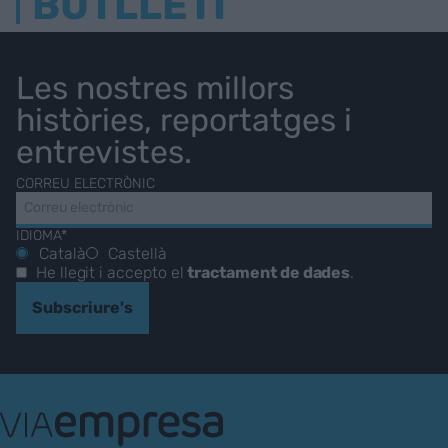
BUTLLETÍ
Les nostres millors
històries, reportatges i
entrevistes.
CORREU ELECTRÒNIC
IDIOMA*
Català
Castellà
He llegit i accepto el
tractament de dades
.
Subscriure's