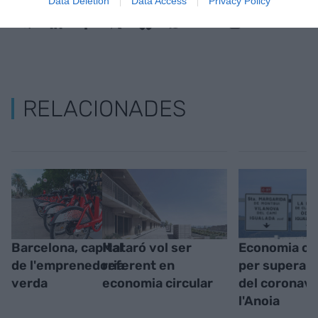
Data Deletion
Data Access
Privacy Policy
RELACIONADES
Barcelona, capital
Mataró vol ser
Economia cir
de l'emprenedoria
referent en
per superar l
verda
economia circular
del coronavi
l'Anoia