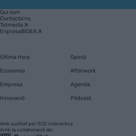
VIA
Empresa
Qui som
Contacta'ns
Totmedia
EnpresaBIDEA
Última Hora
Opinió
Economia
Afterwork
Empresa
Agenda
Innovació
Pòdcast
Web auditat per OJD interactiva
Amb la col·laboració de: