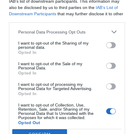
IAB’s list of downstream participants. This information may
Google de forma gratuïta
also be disclosed by us to third parties on the
IAB’s List of
Estigues informat amb les últimes notícies d'actualitat
Downstream Participants
that may further disclose it to other
ACTIVAR ARA
third parties.
Personal Data Processing Opt Outs
I want to opt-out of the Sharing of my
personal data.
Opted In
I want to opt-out of the Sale of my
Personal Data.
Opted In
RELACIONADES
I want to opt-out of processing my
Personal Data for Targeted Advertising.
Opted In
I want to opt-out of Collection, Use,
Retention, Sale, and/or Sharing of my
Personal Data that Is Unrelated with the
Purposes for which it was collected.
Opted Out