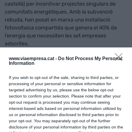
castellà) per incentivar projectes singulars de
comunitats energètiques. Amb la subvenció
rebuda, han posat en marxa una instal·lació
fotovoltaica compartida que genera el 40% de
l’energia que necessiten les set empreses
adscrites.
www.viaempresa.cat -
Do Not Process My Personal
Amb la instal·lació de la comunitat energètica
Information
consolidada per a set empreses, la intenció dels
responsables del projecte és seduir nous aliats
If you wish to opt-out of the sale, sharing to third parties, or
processing of your personal or sensitive information for
entre la trentena de companyies que formen
targeted advertising by us, please use the below opt-out
l’associació empresarial del polígon. Els últims
section to confirm your selection. Please note that after your
mesos, han rebut la petició d’algunes d’elles per
opt-out request is processed you may continue seeing
afegir-s’hi.
interest-based ads based on personal information utilized by
us or personal information disclosed to third parties prior to
your opt-out. You may separately opt-out of the further
disclosure of your personal information by third parties on the
Afegir
VIA Empresa
com a font preferida de