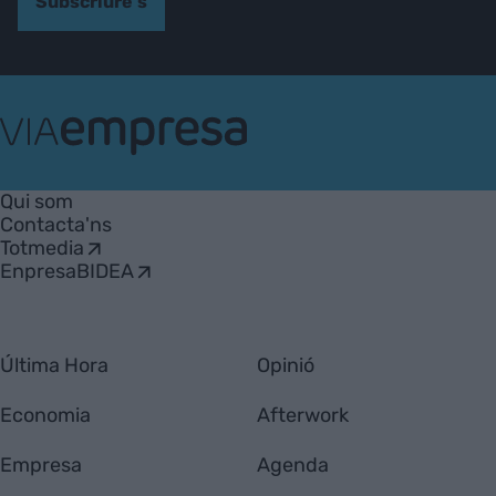
Subscriure's
VIA
Empresa
Qui som
Contacta'ns
Totmedia
EnpresaBIDEA
Última Hora
Opinió
Economia
Afterwork
Empresa
Agenda