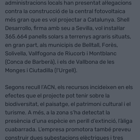
administracions locals han presentat al·legacions
contra la construcció de la central fotovoltaica
més gran que es vol projectar a Catalunya. Shell
Desarrollo, firma amb seu a Sevilla, vol instal·lar
365.664 panells solars a terrenys agraris situats,
en gran part, als municipis de Belltall, Forès,
Solivella, Vallfogona de Riucorb i Montblanc
(Conca de Barberà), i els de Vallbona de les
Monges i Ciutadilla (l'Urgell).
Segons recull l’ACN, els recursos incideixen en els
efectes que el projecte pot tenir sobre la
biodiversitat, el paisatge, el patrimoni cultural i el
turisme. A més, a la zona s’ha detectat la
presència d’una espècie en perill d’extinció, l’àliga
cuabarrada. L’empresa promotora també preveu
construir dues subestacions elèctriques i tres