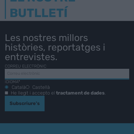
BUTLLETÍ
Les nostres millors
històries, reportatges i
entrevistes.
CORREU ELECTRÒNIC
IDIOMA*
Català
Castellà
He llegit i accepto el
tractament de dades
.
Subscriure's