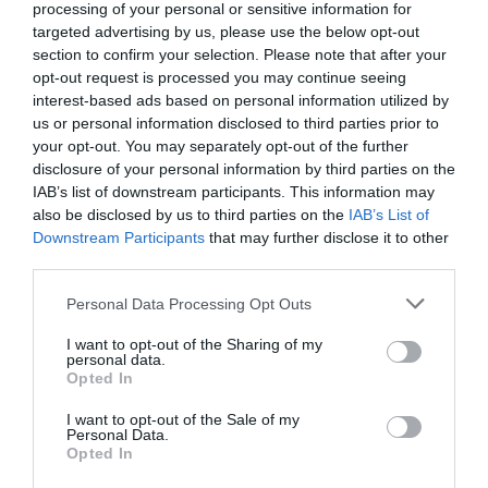
processing of your personal or sensitive information for
targeted advertising by us, please use the below opt-out
section to confirm your selection. Please note that after your
opt-out request is processed you may continue seeing
interest-based ads based on personal information utilized by
us or personal information disclosed to third parties prior to
your opt-out. You may separately opt-out of the further
disclosure of your personal information by third parties on the
IAB’s list of downstream participants. This information may
RELACIONADES
also be disclosed by us to third parties on the
IAB’s List of
Downstream Participants
that may further disclose it to other
third parties.
Personal Data Processing Opt Outs
I want to opt-out of the Sharing of my
personal data.
Opted In
L'energia solar
L’energia solar a
Inversió de 
I want to opt-out of the Sale of my
Personal Data.
tèrmica,
l'abast de tothom
MEUR a la Co
Opted In
l'alternativa per la
Barberà