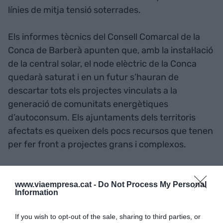
línies de mitja tensió soterrades.
Els informes tècnics del Consell Comarcal de la
Conca de Barberà apunten que, amb la instal·lació
de la central solar, el node elèctric de la Conca
quedarà saturat i en un futur s’hauran de
descartar tots els projectes vinculats a la
generació de comunitats energètiques
d’autoconsum. Els ajuntaments dels territoris
afectats es queixen dels pocs recursos que tenen
per fer front a projectes grans i complexos.
Afegir
VIA Empresa
com a font preferida de
www.viaempresa.cat -
Do Not Process My Personal
Google de forma gratuïta
Information
Estigues informat amb les últimes notícies d'actualitat
ACTIVAR ARA
If you wish to opt-out of the sale, sharing to third parties, or