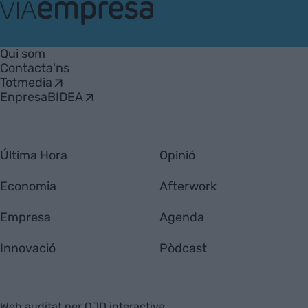
VIA
Empresa
Qui som
Contacta'ns
Totmedia
EnpresaBIDEA
Última Hora
Opinió
Economia
Afterwork
Empresa
Agenda
Innovació
Pòdcast
Web auditat per OJD interactiva