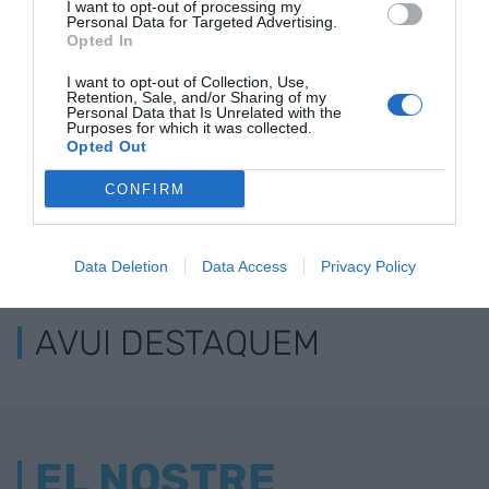
I want to opt-out of processing my
indústria
Personal Data for Targeted Advertising.
Opted In
I want to opt-out of Collection, Use,
Retention, Sale, and/or Sharing of my
Personal Data that Is Unrelated with the
Purposes for which it was collected.
Opted Out
CONFIRM
ELS MÉS LLEGITS
Data Deletion
Data Access
Privacy Policy
AVUI DESTAQUEM
EL NOSTRE