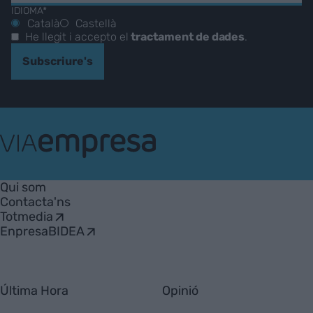
IDIOMA*
Català
Castellà
He llegit i accepto el
tractament de dades
.
Subscriure's
VIA
Empresa
Qui som
Contacta'ns
Totmedia
EnpresaBIDEA
Última Hora
Opinió