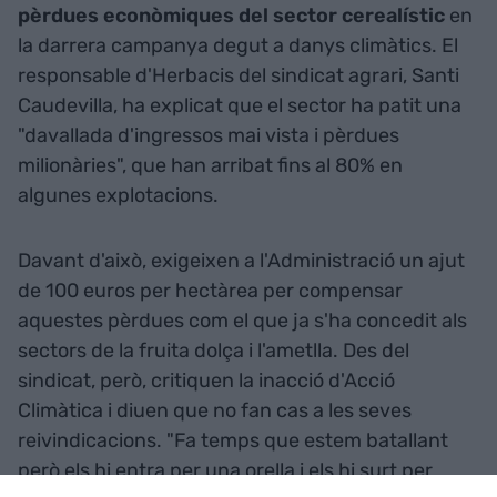
pèrdues econòmiques del sector cerealístic
en
la darrera campanya degut a danys climàtics. El
responsable d'Herbacis del sindicat agrari, Santi
Caudevilla, ha explicat que el sector ha patit una
"davallada d'ingressos mai vista i pèrdues
milionàries", que han arribat fins al 80% en
algunes explotacions.
Davant d'això, exigeixen a l'Administració un ajut
de 100 euros per hectàrea per compensar
aquestes pèrdues com el que ja s'ha concedit als
sectors de la fruita dolça i l'ametlla. Des del
sindicat, però, critiquen la inacció d'Acció
Climàtica i diuen que no fan cas a les seves
reivindicacions. "Fa temps que estem batallant
però els hi entra per una orella i els hi surt per