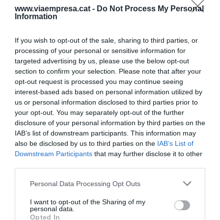
l'altra, i un perd la paciència i diu, potser que fem
www.viaempresa.cat -
Do Not Process My Personal
una acció amb més contundència", ha indicat
Information
Josep Guitart
, agricultor del Bages.
If you wish to opt-out of the sale, sharing to third parties, or
processing of your personal or sensitive information for
targeted advertising by us, please use the below opt-out
Afegir
VIA Empresa
com a font preferida de
section to confirm your selection. Please note that after your
Google de forma gratuïta
Estigues informat amb les últimes notícies d'actualitat
opt-out request is processed you may continue seeing
ACTIVAR ARA
interest-based ads based on personal information utilized by
us or personal information disclosed to third parties prior to
your opt-out. You may separately opt-out of the further
disclosure of your personal information by third parties on the
IAB’s list of downstream participants. This information may
also be disclosed by us to third parties on the
IAB’s List of
Downstream Participants
that may further disclose it to other
third parties.
Personal Data Processing Opt Outs
RELACIONADES
I want to opt-out of the Sharing of my
personal data.
Opted In