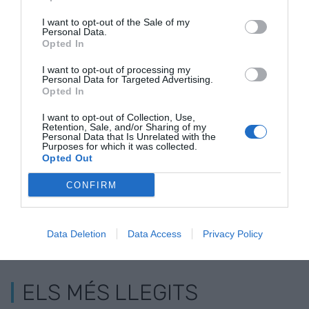
I want to opt-out of the Sale of my
Personal Data.
Opted In
I want to opt-out of processing my
Personal Data for Targeted Advertising.
Opted In
Alcarràs o per què
L’edat dels
Per què pro
I want to opt-out of Collection, Use,
protesten els
pagesos: una bona
els pagesos
Retention, Sale, and/or Sharing of my
Personal Data that Is Unrelated with the
pagesos
'fake news'?
Purposes for which it was collected.
Opted Out
CONFIRM
Data Deletion
Data Access
Privacy Policy
ELS MÉS LLEGITS