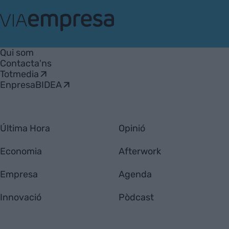
VIA
Empresa
Qui som
Contacta'ns
Totmedia
EnpresaBIDEA
Última Hora
Opinió
Economia
Afterwork
Empresa
Agenda
Innovació
Pòdcast