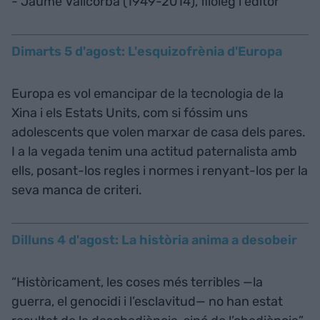
- Jaume Vallcorba (1949-2014), filòleg i editor
Dimarts 5 d'agost: L'esquizofrènia d'Europa
Europa es vol emancipar de la tecnologia de la
Xina i els Estats Units, com si fóssim uns
adolescents que volen marxar de casa dels pares.
I a la vegada tenim una actitud paternalista amb
ells, posant-los regles i normes i renyant-los per la
seva manca de criteri.
Dilluns 4 d'agost: La història anima a desobeir
“Històricament, les coses més terribles —la
guerra, el genocidi i l’esclavitud— no han estat