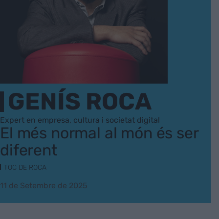
GENÍS ROCA
Expert en empresa, cultura i societat digital
El més normal al món és ser
diferent
TOC DE ROCA
11 de Setembre de 2025