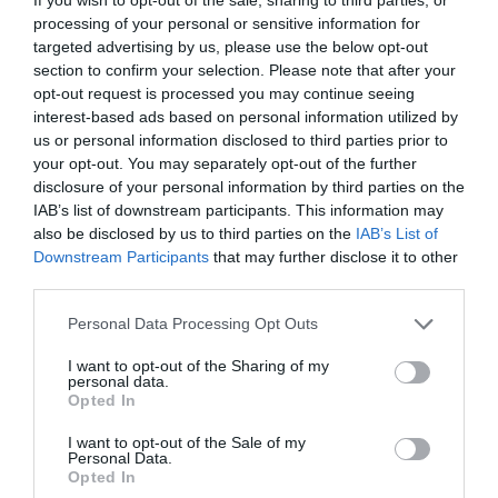
processing of your personal or sensitive information for
targeted advertising by us, please use the below opt-out
Físic, professor i mestre
section to confirm your selection. Please note that after your
opt-out request is processed you may continue seeing
interest-based ads based on personal information utilized by
Dilluns 18 d'agost: La naturalesa del canvi
us or personal information disclosed to third parties prior to
your opt-out. You may separately opt-out of the further
disclosure of your personal information by third parties on the
Els canvis seran més profunds del que ens
IAB’s list of downstream participants. This information may
pensem, i més lents del que ens pensem.
also be disclosed by us to third parties on the
IAB’s List of
Downstream Participants
that may further disclose it to other
third parties.
Divendres 15 d'agost: Sembla molt però sovint
Personal Data Processing Opt Outs
és poc
I want to opt-out of the Sharing of my
personal data.
Opted In
Diuen que el cervell humà té trenta mil milions de
neurones.
I want to opt-out of the Sale of my
Personal Data.
Opted In