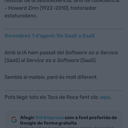
resultat de la desobediència, sinó de l’obediència”
- Howard Zinn (1922-2010), historiador
estatunidenc.
Divendres 1 d'agost: De SaaS a SaaS
Amb la IA hem passat del
Software as a Service
(SaaS) al
Service as a Software
(SaaS).
Sembla el mateix, però és molt diferent.
Pots llegir tots els Tocs de Roca fent clic
aquí
.
Afegir
VIA Empresa
com a font preferida de
Google de forma gratuïta
Estigues informat amb les últimes notícies d'actualitat