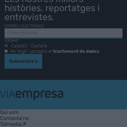
històries, reportatges i
entrevistes.
CORREU ELECTRÒNIC
IDIOMA*
Català
Castellà
He llegit i accepto el
tractament de dades
.
Subscriure's
VIA
Empresa
Qui som
Contacta'ns
Totmedia