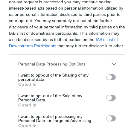
opt-out request is processed you may continue seeing
organitzada la defensa dels nostres drets.
interest-based ads based on personal information utilized by
us or personal information disclosed to third parties prior to
your opt-out. You may separately opt-out of the further
2 d'abril: El cervell i la memòria
disclosure of your personal information by third parties on the
IAB’s list of downstream participants. This information may
also be disclosed by us to third parties on the
IAB’s List of
"El cervell es va inventar per sortir de casa, i la
Downstream Participants
that may further disclose it to other
memòria per tornar a casa”.
third parties.
Personal Data Processing Opt Outs
Jorge Wagensberg (1948-2018)
I want to opt-out of the Sharing of my
personal data.
Físic, professor de Teoria dels processos
Opted In
irreversibles
I want to opt-out of the Sale of my
Personal Data.
Opted In
1 d'abril: Per molts anys, Gmail
I want to opt-out of processing my
Personal Data for Targeted Advertising.
Opted In
Avui fa 21 anys, l’1 d’abril del 2004, es va posar en