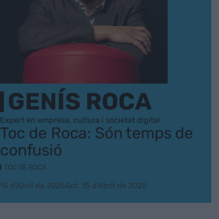
GENÍS ROCA
Expert en empresa, cultura i societat digital
Toc de Roca: Són temps de
confusió
TOC DE ROCA
15 d'Abril de 2025
Act. 15 d'Abril de 2025