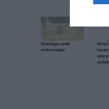
Startups amb
Oriol
entrenador
inver
una p
estal