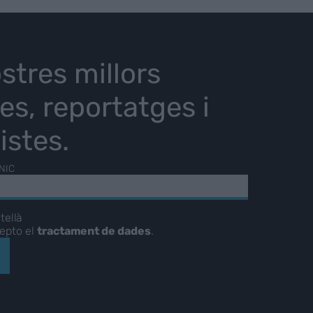
stres millors
ies, reportatges i
istes.
NIC
tellà
cepto el
tractament de dades
.