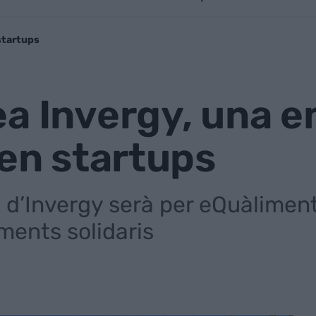
startups
ea Invergy, una 
 en startups
 d’Invergy serà per eQuàliment
iments solidaris