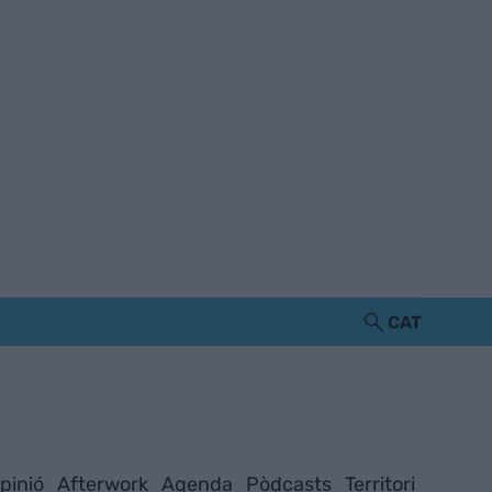
CAT
pinió
Afterwork
Agenda
Pòdcasts
Territori