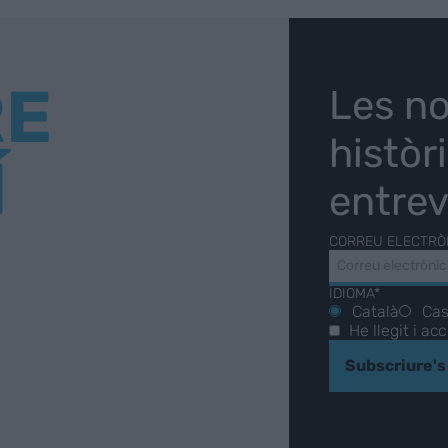
RE
Les no
històr
Í
entrev
CORREU ELECTRÒ
IDIOMA*
Català
Cas
He llegit i ac
Subscriure's