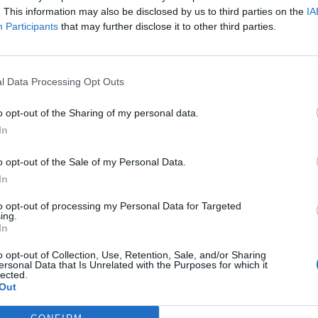
. This information may also be disclosed by us to third parties on the
IA
Participants
that may further disclose it to other third parties.
er
, ha explicat que la creació d'Invergy "fomentarà
a societat per mitjà d'impuls d'empreses
l Data Processing Opt Outs
o opt-out of the Sharing of my personal data.
 model de l'empresa es basarà en la
inversió de
In
o una coinversió amb un topall de 100.000 euros.
o opt-out of the Sale of my Personal Data.
In
nt preferida de Google de forma
to opt-out of processing my Personal Data for Targeted
ACTIVAR ARA
ing.
ícies d'actualitat
In
o opt-out of Collection, Use, Retention, Sale, and/or Sharing
ersonal Data that Is Unrelated with the Purposes for which it
lected.
Out
S