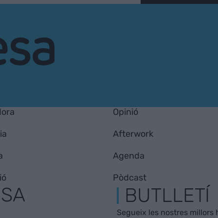
Hora
Opinió
ia
Afterwork
a
Agenda
ió
Pòdcast
ESA
BUTLLETÍ
Segueix les nostres millors h