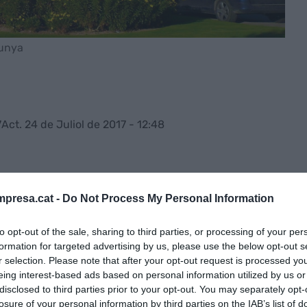
lunya
7
Act. 24 de Juliol de 2017 - 12:48
ya (OUC) ha creat
Invergy
, una
empresa
dors del sector educatiu i les TIC
. La primera
presa.cat -
Do Not Process My Personal Information
iment
, una plataforma digital per a la gestió
to opt-out of the sale, sharing to third parties, or processing of your per
nformat la UOC en un comunicat.
formation for targeted advertising by us, please use the below opt-out s
r selection. Please note that after your opt-out request is processed y
st inicial de 500.000 euros
i forma part
eing interest-based ads based on personal information utilized by us or
disclosed to third parties prior to your opt-out. You may separately opt-
s per a l'impuls de l'emprenedoria i la innovació de
losure of your personal information by third parties on the IAB’s list of