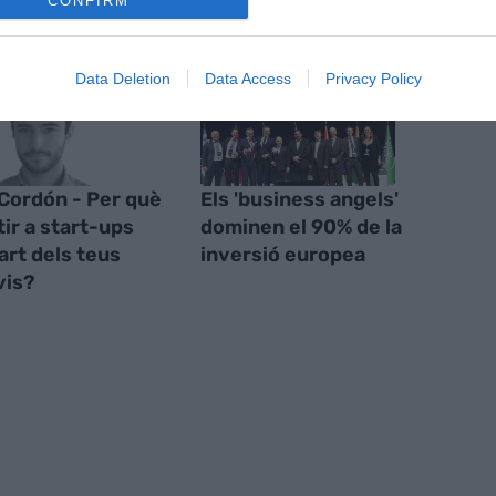
CONFIRM
Data Deletion
Data Access
Privacy Policy
 Cordón - Per què
Els 'business angels'
tir a start-ups
dominen el 90% de la
art dels teus
inversió europea
vis?