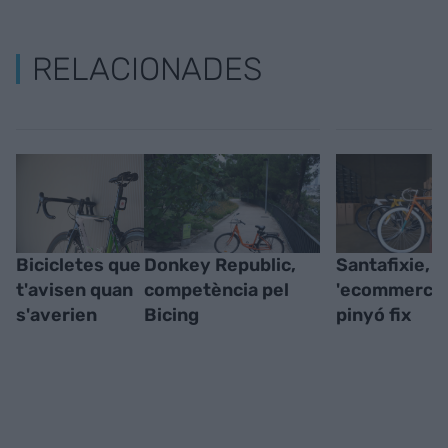
RELACIONADES
Bicicletes que
Donkey Republic,
Santafixie, u
t'avisen quan
competència pel
'ecommerce'
s'averien
Bicing
pinyó fix