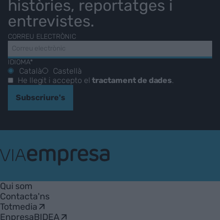
històries, reportatges i
entrevistes.
CORREU ELECTRÒNIC
IDIOMA*
Català
Castellà
He llegit i accepto el
tractament de dades
.
Subscriure's
VIA
Empresa
Qui som
Contacta'ns
Totmedia
EnpresaBIDEA