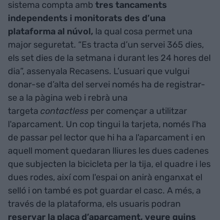
sistema compta amb
tres tancaments
independents i monitorats des d’una
plataforma al núvol,
la qual cosa permet una
major seguretat. “Es tracta d’un servei 365 dies,
els set dies de la setmana i durant les 24 hores del
dia”, assenyala Recasens. L’usuari que vulgui
donar-se d’alta del servei només ha de registrar-
se a la pàgina web i rebrà una
targeta
contactless
per començar a utilitzar
l'aparcament. Un cop tingui la tarjeta, només l'ha
de passar pel lector que hi ha a l'aparcament i en
aquell moment quedaran lliures les dues cadenes
que subjecten la bicicleta per la tija, el quadre i les
dues rodes, així com l'espai on anirà enganxat el
selló i on també es pot guardar el casc. A més, a
través de la plataforma, els usuaris podran
reservar la plaça d’aparcament,
veure quins