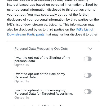
permanentment i en temps real.
interest-based ads based on personal information utilized by
us or personal information disclosed to third parties prior to
your opt-out. You may separately opt-out of the further
Aposta per la mobilitat
disclosure of your personal information by third parties on the
IAB’s list of downstream participants. This information may
sostenible
also be disclosed by us to third parties on the
IAB’s List of
Downstream Participants
that may further disclose it to other
La startup s’ha finançat amb recursos propis i
third parties.
amb ajudes de fons europeus, com el
projecte
Personal Data Processing Opt Outs
Horizon 2020
, gràcies al qual van
aconseguir
I want to opt-out of the Sharing of my
60.000 euros en una primera fase i,
personal data.
recentment, 2,2 milions d’euros en la segona
Opted In
fase
. Ara, Vadecity vol llançar la primera ronda de
I want to opt-out of the Sale of my
Personal Data.
finançament per impulsar el creixement, “ja que
Opted In
diverses ciutats d’arreu d’Espanya i algunes
I want to opt-out of processing my
d’Amèrica estan interessades en el nostre
Personal Data for Targeted Advertising.
producte i això requereix inversió”, apunta.
Opted In