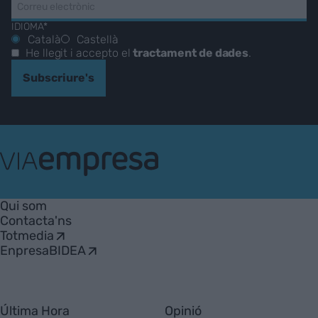
IDIOMA*
Català
Castellà
He llegit i accepto el
tractament de dades
.
Subscriure's
VIA
Empresa
Qui som
Contacta'ns
Totmedia
EnpresaBIDEA
Última Hora
Opinió