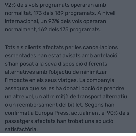
92% dels vols programats operaran amb
normalitat, 173 dels 189 programats. A nivell
internacional, un 93% dels vols operaran
normalment, 162 dels 175 programats.
Tots els clients afectats per les cancel·lacions
esmentades han estat avisats amb antelació i
s'han posat a la seva disposició diferents
alternatives amb l'objectiu de minimitzar
l'impacte en els seus viatges. La companyia
assegura que se les ha donat l'opció de prendre
un altre vol, un altre mitjà de transport alternatiu
o un reemborsament del bitllet. Segons han
confirmat a Europa Press, actualment el 90% dels
passatgers afectats han trobat una solució
satisfactòria.