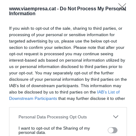
www.viaempresa.cat -
Do Not Process My Personal
Els clients podran consultar l'estat del seu vol al
Information
web (www.vuelingnews.com) i accedir a la seva
reserva per obtenir la informació del nou vol o
If you wish to opt-out of the sale, sharing to third parties, or
processing of your personal or sensitive information for
gestionar les alternatives disponibles: transport
targeted advertising by us, please use the below opt-out
alternatiu a la destinació final el més ràpidament
section to confirm your selection. Please note that after your
possible, canvi a un altre vol a la destinació final
opt-out request is processed you may continue seeing
en una data posterior, segons la disponibilitat de
interest-based ads based on personal information utilized by
us or personal information disclosed to third parties prior to
seients, o el reemborsament del bitllet.
your opt-out. You may separately opt-out of the further
disclosure of your personal information by third parties on the
Increment salarial del
IAB’s list of downstream participants. This information may
also be disclosed by us to third parties on the
IAB’s List of
13,4%
Downstream Participants
that may further disclose it to other
third parties.
El motiu pel qual el sindicat Stavla ha convocat
Personal Data Processing Opt Outs
aquesta aturada és la reclamació d'un augment
I want to opt-out of the Sharing of my
d'un 13,4% dels salaris. Vueling manté que aquest
personal data.