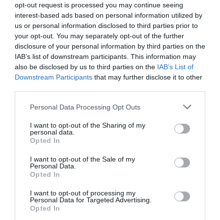
opt-out request is processed you may continue seeing
interest-based ads based on personal information utilized by
us or personal information disclosed to third parties prior to
L'OPINIÓ
your opt-out. You may separately opt-out of the further
L'empresa social, font de
disclosure of your personal information by third parties on the
recursos i diversitat
IAB’s list of downstream participants. This information may
6 de març de 2023
also be disclosed by us to third parties on the
IAB’s List of
XAVIER QUERALT
Downstream Participants
that may further disclose it to other
third parties.
Personal Data Processing Opt Outs
I want to opt-out of the Sharing of my
personal data.
Opted In
I want to opt-out of the Sale of my
Personal Data.
Opted In
VIA
Empresa
I want to opt-out of processing my
Qui som
Personal Data for Targeted Advertising.
Contacta'ns
Opted In
Totmedia