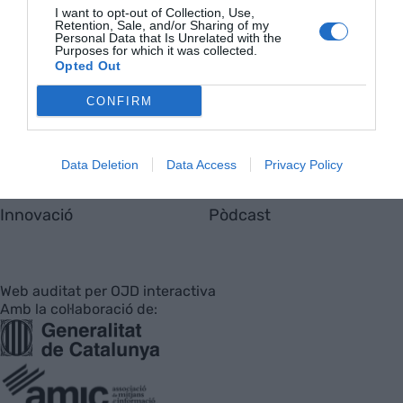
I want to opt-out of Collection, Use,
EnpresaBIDEA
Retention, Sale, and/or Sharing of my
Personal Data that Is Unrelated with the
Purposes for which it was collected.
Opted Out
Última Hora
Opinió
CONFIRM
Economia
Afterwork
Data Deletion
Data Access
Privacy Policy
Empresa
Agenda
Innovació
Pòdcast
Web auditat per OJD interactiva
Amb la col·laboració de: