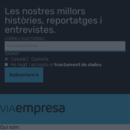
Les nostres millors
històries, reportatges i
entrevistes.
CORREU ELECTRÒNIC
IDIOMA*
Català
Castellà
He llegit i accepto el
tractament de dades
.
Subscriure's
VIA
Empresa
Qui som