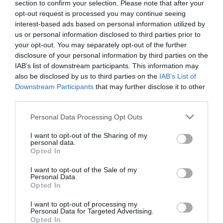
section to confirm your selection. Please note that after your
peixos com el turbot o el Sant Pere, si bé als
opt-out request is processed you may continue seeing
actuals preus de mercat demanar-los pot pujar
interest-based ads based on personal information utilized by
considerablement el compte final.
us or personal information disclosed to third parties prior to
your opt-out. You may separately opt-out of the further
disclosure of your personal information by third parties on the
Hi ha una proposta clara.
IAB’s list of downstream participants. This information may
also be disclosed by us to third parties on the
IAB’s List of
Dos menús degustació per
Downstream Participants
that may further disclose it to other
third parties.
no preocupar-se de 40 i 70
Personal Data Processing Opt Outs
euros. Un tiquet mitjà d'uns
I want to opt-out of the Sharing of my
50 per a qualsevol àpat
personal data.
Opted In
compartit
I want to opt-out of the Sale of my
Personal Data.
Opted In
Però, sobretot, hi ha una proposta clara. Dos
menús degustació per no preocupar-se de 40 i 70
I want to opt-out of processing my
Personal Data for Targeted Advertising.
euros. Un tiquet mitjà de prop de 50 per a
Opted In