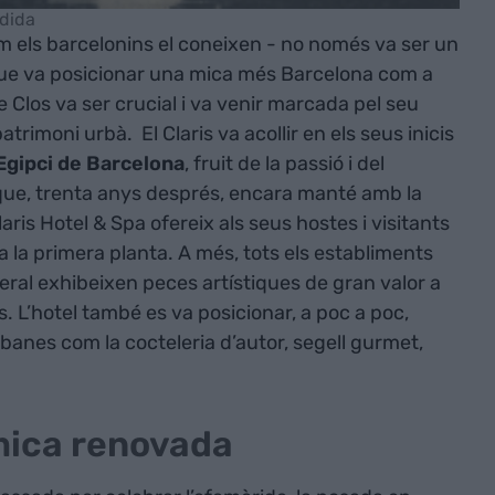
edida
com els barcelonins el coneixen - no només va ser un
ó que va posicionar una mica més Barcelona com a
de Clos va ser crucial i va venir marcada pel seu
trimoni urbà. El Claris va acollir en els seus inicis
gipci de Barcelona
, fruit de la passió i del
que, trenta anys després, encara manté amb la
ris Hotel & Spa ofereix als seus hostes i visitants
 la primera planta. A més, tots els establiments
eral exhibeixen peces artístiques de gran valor a
s. L’hotel també es va posicionar, a poc a poc,
anes com la cocteleria d’autor, segell gurmet,
mica renovada