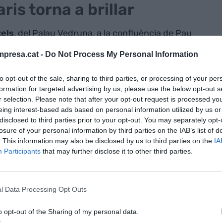
ris torna a brillar
els
, del Palau Vedruna, a la confluència de Pau
ser fonamental per materialitzar les intencions de
presa.cat -
Do Not Process My Personal Information
tanta: volia un hotel que fos diferent, modern i, que
 on s'ubica. La façana centenària, datada del
to opt-out of the sale, sharing to third parties, or processing of your per
 valor històric afegit per donar pas a un edifici de
formation for targeted advertising by us, please use the below opt-out s
un aspecte molt comú de l’època). El resultat final
r selection. Please note that after your opt-out request is processed y
eing interest-based ads based on personal information utilized by us or
inal; una obra firmada per l’equip d’arquitectes
disclosed to third parties prior to your opt-out. You may separately opt-
gas, Martorell i Mackay. “No volia fer un hotel
losure of your personal information by third parties on the IAB’s list of
resident de Derby Hotels Collection, “en un moment
. This information may also be disclosed by us to third parties on the
IA
Participants
that may further disclose it to other third parties.
omiava amb una modernització de l’hostaleria a
ífex del projecte que va néixer conceptualment el
naugurat l’any 1992. “Claris va ser el referent
l Data Processing Opt Outs
l repte olímpic”, afegeix Clos, “ara, 30 anys després
ell entusiasme i il·lusió per dimensionar Barcelona
o opt-out of the Sharing of my personal data.