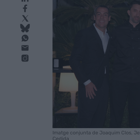
Imatge conjunta de Joaquim Clos, Jesu
Cedida