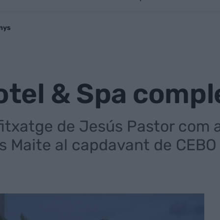
anys
Hotel & Spa compl
fitxatge de Jesús Pastor com a 
as Maite al capdavant de CEBO