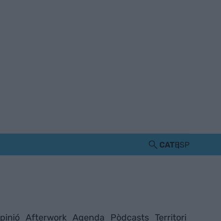
CAT
ESP
pinió
Afterwork
Agenda
Pòdcasts
Territori