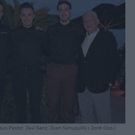
s Pastor, Javi Sanz, Juan Sahuquillo i Jordi Clos |