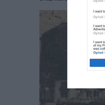
Opted 
I want t
Opted 
I want 
Advertis
Opted 
I want t
of my P
was col
Opted 