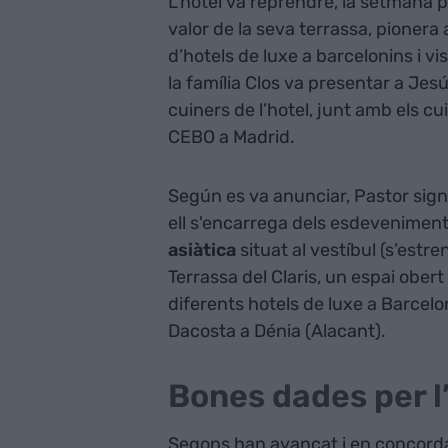
L’hotel va reprendre, la setmana 
valor de la seva terrassa, pionera
d’hotels de luxe a barcelonins i vi
la família Clos va presentar a Jes
cuiners de l’hotel, junt amb els c
CEBO a Madrid.
Según es va anunciar, Pastor sign
ell s'encarrega dels esdevenimen
asiàtica
situat al vestíbul (s’estr
Terrassa del Claris, un espai obert
diferents hotels de luxe a Barcelo
Dacosta a Dénia (Alacant).
Bones dades per l
Segons han avançat i en concordan