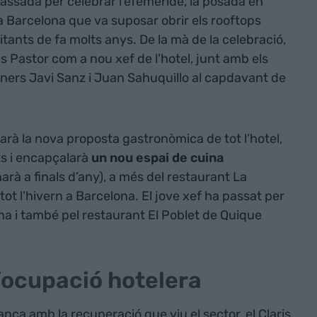
passada per celebrar l’efemèride, la posada en
 a Barcelona que va suposar obrir els rooftops
sitants de fa molts anys. De la mà de la celebració,
ús Pastor com a nou xef de l’hotel, junt amb els
uiners Javi Sanz i Juan Sahuquillo al capdavant de
arà la nova proposta gastronòmica de tot l’hotel,
ts i encapçalarà
un nou espai de cuina
enarà a finals d’any), a més del restaurant La
 tot l’hivern a Barcelona. El jove xef ha passat per
na i també pel restaurant El Poblet de Quique
’ocupació hotelera
ça amb la recuperació que viu el sector, el Claris