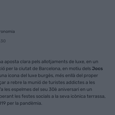
tronomia
:30
a aposta clara pels allotjaments de luxe, en un
ó per la ciutat de Barcelona, en motiu dels
Jocs
 una icona del luxe burgès, més enllà del proper
r a rebre la munió de turistes addictes a les
ufa les espelmes del seu 30è aniversari en un
rant les festes socials a la seva icònica terrassa,
019 per la pandèmia.