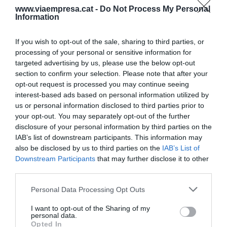
www.viaempresa.cat -
Do Not Process My Personal
Information
Según han avanzado y en consonancia con la
recuperación que vive el sector, el Claris Hotel &
If you wish to opt-out of the sale, sharing to third parties, or
Spa 5*GL prevé
una ocupación superior al 70%
processing of your personal or sensitive information for
en alojamiento para este año 2022
, destacando
targeted advertising by us, please use the below opt-out
section to confirm your selection. Please note that after your
el mes de octubre que llegará a niveles superiores
opt-out request is processed you may continue seeing
debido a los diferentes eventos que prevé acoger
interest-based ads based on personal information utilized by
la ciudad. Se estima que el 80% sea turismo
us or personal information disclosed to third parties prior to
extranjero, encabezando el mercado americano
your opt-out. You may separately opt-out of the further
disclosure of your personal information by third parties on the
que recupera su primera posición, representando
IAB’s list of downstream participants. This information may
más de un 25% del mercado internacional,
also be disclosed by us to third parties on the
IAB’s List of
seguido por los mercados inglés y francés. La
Downstream Participants
that may further disclose it to other
third parties.
familia Clos considera positivos estos datos y los
supedita al servicio personalizado y flexible que
Personal Data Processing Opt Outs
desde el año 2020 han instaurado en todos sus
I want to opt-out of the Sharing of my
establecimientos. “Escuchamos a nuestros
personal data.
Opted In
huéspedes y nos adaptamos a sus necesidades –