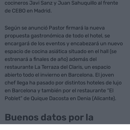
cocineros Javi Sanz y Juan Sahuquillo al frente
de CEBO en Madrid.
Según se anunció Pastor firmará la nueva
propuesta gastronómica de todo el hotel, se
encargará de los eventos y encabezará un nuevo
espacio de cocina asiática situado en el hall (se
estrenará a finales de año) además del
restaurante La Terraza del Claris, un espacio
abierto todo el invierno en Barcelona. El joven
chef llega ha pasado por distintos hoteles de lujo
en Barcelona y también por el restaurante “El
Poblet” de Quique Dacosta en Denia (Alicante).
Buenos datos por la
ocupación hotelera