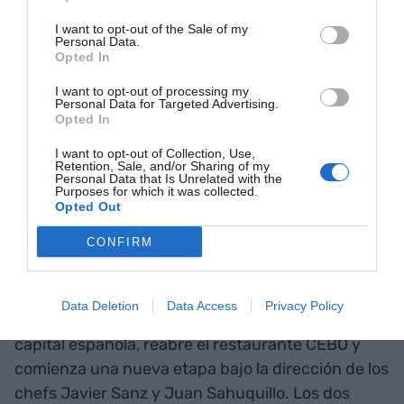
explica Joaquim Clos, director general de Derby
I want to opt-out of the Sale of my
Personal Data.
Hotels Collection- la coyuntura internacional hace
Opted In
que nuestra diferenciación sea la conexión con
I want to opt-out of processing my
un destino privilegiado como es Barcelona, sobre
Personal Data for Targeted Advertising.
todo este otoño, lleno de citas urbanas
Opted In
interesantes, y también por Navidad”, añade.
I want to opt-out of Collection, Use,
Retention, Sale, and/or Sharing of my
Personal Data that Is Unrelated with the
Purposes for which it was collected.
A Madrid, nuevo futuro
Opted Out
CONFIRM
La efeméride en el Claris es la primera de una
serie de hitos que depara el año 2022 la cadena
hotelera. En octubre, el Hotel Urban 5*GL de
Data Deletion
Data Access
Privacy Policy
Madrid, el buque insignia de la compañía en la
capital española, reabre el restaurante CEBO y
comienza una nueva etapa bajo la dirección de los
chefs Javier Sanz y Juan Sahuquillo. Los dos