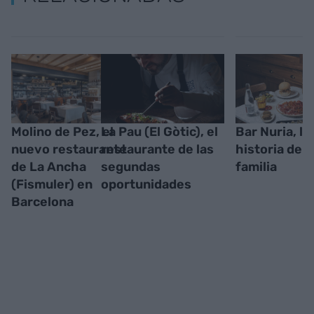
Molino de Pez, el
La Pau (El Gòtic), el
Bar Nuria, la
nuevo restaurante
restaurante de las
historia de 
de La Ancha
segundas
familia
(Fismuler) en
oportunidades
Barcelona