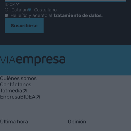
IDIOMA*
Catalán
Castellano
He leído y acepto el
tratamiento de datos
.
Suscribirse
VIA
Empresa
Quiénes somos
Contáctanos
Totmedia
EnpresaBIDEA
Última hora
Opinión