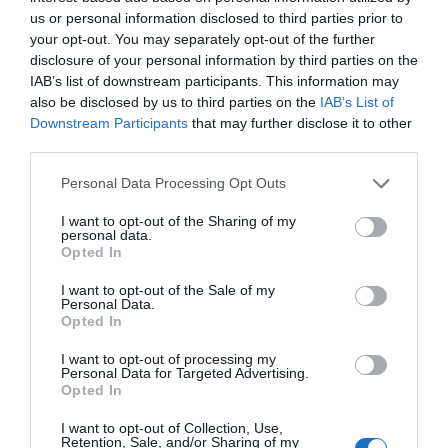
control intern i extern a una companyia que vol
us or personal information disclosed to third parties prior to
esdevenir exitosa.
your opt-out. You may separately opt-out of the further
disclosure of your personal information by third parties on the
IAB’s list of downstream participants. This information may
Un assaig DIY
also be disclosed by us to third parties on the
IAB’s List of
Downstream Participants
that may further disclose it to other
third parties.
La bondat del caràcter acadèmic i pedagògic de
la publicació és que supera en claredat a altres
Personal Data Processing Opt Outs
formats. Si bé una gran virtut del volum coordinat
I want to opt-out of the Sharing of my
per Amat i Campa és una aproximació general
personal data.
Opted In
que combina tant els temes tractats als apartats
individuals com les tasques del controlador que
I want to opt-out of the Sale of my
Personal Data.
descriuen, l'especificitat tant teòrica com
Opted In
pràctica facilita un aprenentatge tant conceptual
I want to opt-out of processing my
com aplicable a l'activitat de negoci. La inclusió de
Personal Data for Targeted Advertising.
preguntes d'autoavaluació al final de cadascun
Opted In
dels capítols afegeix utilitat a la proposta, amb
I want to opt-out of Collection, Use,
Retention, Sale, and/or Sharing of my
una concreció, a més, que supera el tipus test per