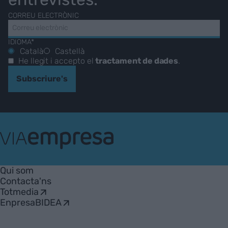
CORREU ELECTRÒNIC
IDIOMA*
Català
Castellà
He llegit i accepto el
tractament de dades
.
Subscriure's
VIA
Empresa
Qui som
Contacta'ns
Totmedia
EnpresaBIDEA