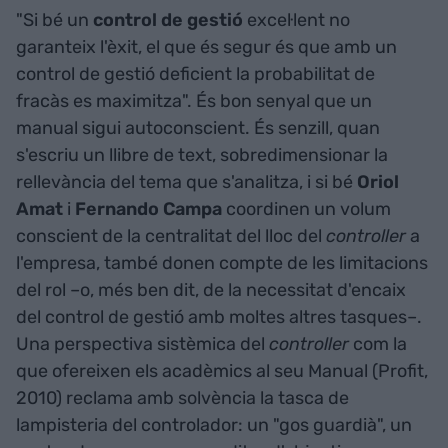
"Si bé un
control de gestió
excel·lent no
garanteix l'èxit, el que és segur és que amb un
control de gestió deficient la probabilitat de
fracàs es maximitza". És bon senyal que un
manual sigui autoconscient. És senzill, quan
s'escriu un llibre de text, sobredimensionar la
rellevància del tema que s'analitza, i si bé
Oriol
Amat
i
Fernando
Campa
coordinen un volum
conscient de la centralitat del lloc del
controller
a
l'empresa, també donen compte de les limitacions
del rol –o, més ben dit, de la necessitat d'encaix
del control de gestió amb moltes altres tasques–.
Una perspectiva sistèmica del
controller
com la
que ofereixen els acadèmics al seu Manual (Profit,
2010) reclama amb solvència la tasca de
lampisteria del controlador: un "gos guardià", un